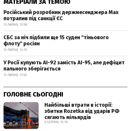
МАТЕРІАЛИ ЗА ТЕМОЮ
Російський розробник держмесенджера Max
потрапив під санкції ЄС
13 ЛИПНЯ, 13:58
СБС за ніч підбили ще 15 суден "тіньового
флоту" росіян
13 ЛИПНЯ, 12:35
У Росії купують АІ-92 замість АІ-95, але дефіцит
пального зберігається
13 ЛИПНЯ, 11:50
ГОЛОВНЕ СЬОГОДНІ
Найбільші втрати в історії:
збитки Rozetka від ударів РФ
сягають мільярдів
6 СЕРПНЯ, 12:10