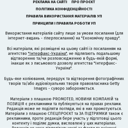
РЕКЛАМА НА САЙТІ
ПРО ПРОЄКТ
ПОЛІТИКА КОНФІДЕНЦІЙНОСТІ
ПРАВИЛА ВИКОРИСТАННЯ МАТЕРІАЛІВ УП
ПРИНЦИПИ І ПРАВИЛА РОБОТИ УП
Використання матеріалів сайту лише за умови посилання (для
інтернет-видань - гіперпосилання) на "Економічну правду".
Всі матеріали, які розміщені на цьому сайті із посиланням на
агентство
"Інтерфакс-Україна"
, не підлягають подальшому
відтворенню та/чи розповсюдженню в будь-якій формі,
інакше як з письмового дозволу агентства "Інтерфакс-
Україна".
Будь-яке копіювання, передрук та відтворення фотографічних
творів та/або аудіовізуальних творів правовласника Getty
Images - суворо забороняється.
Матеріали з плашкою PROMOTED, НОВИНИ КОМПАНІЙ та
ПОЗИЦІЯ є рекламними та публікуються на правах реклами.
Редакція може не поділяти погляди, які в них промотуються.
Матеріали з плашкою СПЕЦПРОЄКТ та ЗА ПІДТРИМКИ також є
рекламними, проте редакція бере участь у підготовці цього
контенту і поділяє думки, висловлені у цих матеріалах.