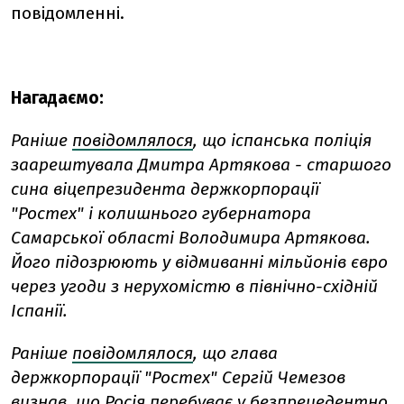
повідомленні.
Нагадаємо:
Раніше
повідомлялося
, що іспанська поліція
заарештувала Дмитра Артякова - старшого
сина віцепрезидента держкорпорації
"Ростех" і колишнього губернатора
Самарської області Володимира Артякова.
Його підозрюють у відмиванні мільйонів євро
через угоди з нерухомістю в північно-східній
Іспанії.
Раніше
повідомлялося
, що глава
держкорпорації "Ростех" Сергій Чемезов
визнав, що Росія перебуває у безпрецедентно