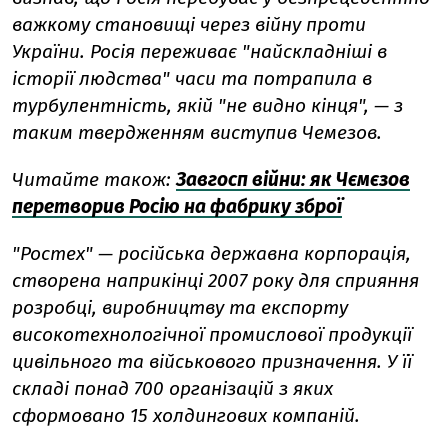
важкому становищі через війну проти
України. Росія переживає "найскладніші в
історії людства" часи та потрапила в
турбулентність, якій "не видно кінця", — з
таким твердженням виступив Чемезов.
Читайте також:
Завгосп війни: як Чємєзов
перетворив Росію на фабрику зброї
"Ростех" — російська державна корпорація,
створена наприкінці 2007 року для сприяння
розробці, виробництву та експорту
високотехнологічної промислової продукції
цивільного та військового призначення. У її
складі понад 700 організацій з яких
сформовано 15 холдингових компаній.