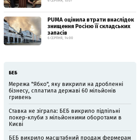
6 СЕРПНЯ, 15:07
PUMA оцінила втрати внаслідок
знищення Росією її складських
запасів
6 СЕРПНЯ, 14:00
БЕБ
Мережа "Ябко", яку викрили на дробленні
бізнесу, сплатила державі 60 мільйонів
гривень
Ставка не зіграла: БЕБ викрило підпільні
покер-клуби з мільйонними оборотами в
Києві
БЕБ викрило масштабний продаж фермерам