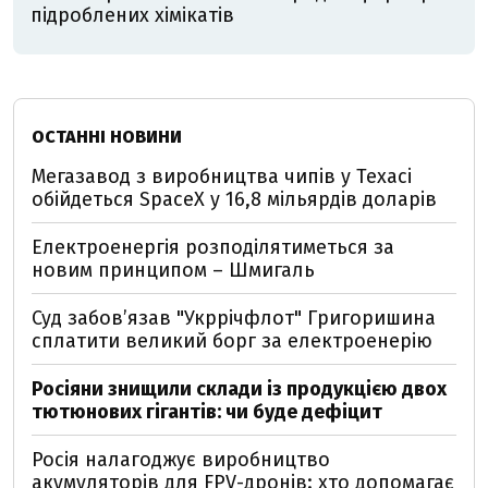
підроблених хімікатів
ОСТАННІ НОВИНИ
Мегазавод з виробництва чипів у Техасі
обійдеться SpaceX у 16,8 мільярдів доларів
Електроенергія розподілятиметься за
новим принципом – Шмигаль
Суд забов’язав "Укррічфлот" Григоришина
сплатити великий борг за електроенерію
Росіяни знищили склади із продукцією двох
тютюнових гігантів: чи буде дефіцит
Росія налагоджує виробництво
акумуляторів для FPV-дронів: хто допомагає