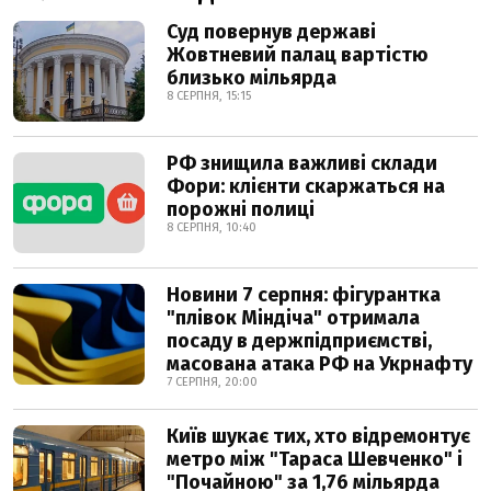
Суд повернув державі
Жовтневий палац вартістю
близько мільярда
8 СЕРПНЯ, 15:15
РФ знищила важливі склади
Фори: клієнти скаржаться на
порожні полиці
8 СЕРПНЯ, 10:40
Новини 7 серпня: фігурантка
"плівок Міндіча" отримала
посаду в держпідприємстві,
масована атака РФ на Укрнафту
7 СЕРПНЯ, 20:00
Київ шукає тих, хто відремонтує
метро між "Тараса Шевченко" і
"Почайною" за 1,76 мільярда