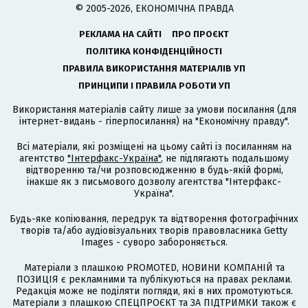
© 2005-2026, ЕКОНОМІЧНА ПРАВДА
РЕКЛАМА НА САЙТІ
ПРО ПРОЄКТ
ПОЛІТИКА КОНФІДЕНЦІЙНОСТІ
ПРАВИЛА ВИКОРИСТАННЯ МАТЕРІАЛІВ УП
ПРИНЦИПИ І ПРАВИЛА РОБОТИ УП
Використання матеріалів сайту лише за умови посилання (для
інтернет-видань - гіперпосилання) на "Економічну правду".
Всі матеріали, які розміщені на цьому сайті із посиланням на
агентство
"Інтерфакс-Україна"
, не підлягають подальшому
відтворенню та/чи розповсюдженню в будь-якій формі,
інакше як з письмового дозволу агентства "Інтерфакс-
Україна".
Будь-яке копіювання, передрук та відтворення фотографічних
творів та/або аудіовізуальних творів правовласника Getty
Images - суворо забороняється.
Матеріали з плашкою PROMOTED, НОВИНИ КОМПАНІЙ та
ПОЗИЦІЯ є рекламними та публікуються на правах реклами.
Редакція може не поділяти погляди, які в них промотуються.
Матеріали з плашкою СПЕЦПРОЄКТ та ЗА ПІДТРИМКИ також є