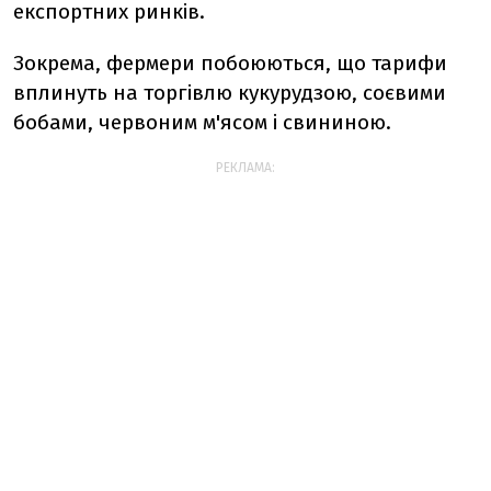
експортних ринків.
Зокрема, фермери побоюються, що тарифи
вплинуть на торгівлю кукурудзою, соєвими
бобами, червоним м'ясом і свининою.
РЕКЛАМА: