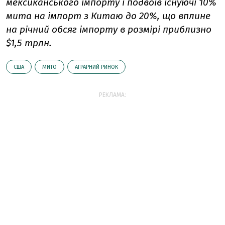
мексиканського імпорту і подвоїв існуючі 10%
мита на імпорт з Китаю до 20%, що вплине
на річний обсяг імпорту в розмірі приблизно
$1,5 трлн.
США
МИТО
АГРАРНИЙ РИНОК
РЕКЛАМА: