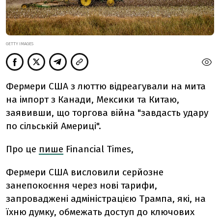
GETTY IMAGES
Фермери США з люттю відреагували на мита
на імпорт з Канади, Мексики та Китаю,
заявивши, що торгова війна "завдасть удару
по сільській Америці".
Про це
пише
Financial Times,
Фермери США висловили серйозне
занепокоєння через нові тарифи,
запроваджені адміністрацією Трампа, які, на
їхню думку, обмежать доступ до ключових