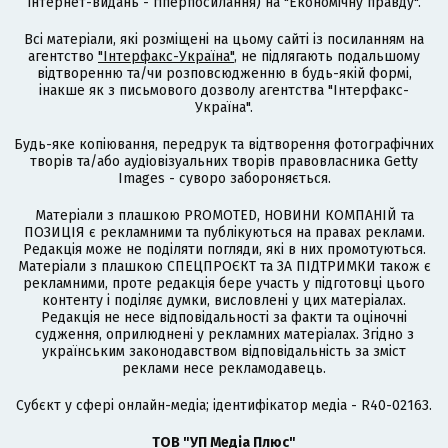
інтернет-видань - гіперпосилання) на "Економічну правду".
Всі матеріали, які розміщені на цьому сайті із посиланням на
агентство
"Інтерфакс-Україна"
, не підлягають подальшому
відтворенню та/чи розповсюдженню в будь-якій формі,
інакше як з письмового дозволу агентства "Інтерфакс-
Україна".
Будь-яке копіювання, передрук та відтворення фотографічних
творів та/або аудіовізуальних творів правовласника Getty
Images - суворо забороняється.
Матеріали з плашкою PROMOTED, НОВИНИ КОМПАНІЙ та
ПОЗИЦІЯ є рекламними та публікуються на правах реклами.
Редакція може не поділяти погляди, які в них промотуються.
Матеріали з плашкою СПЕЦПРОЄКТ та ЗА ПІДТРИМКИ також є
рекламними, проте редакція бере участь у підготовці цього
контенту і поділяє думки, висловлені у цих матеріалах.
Редакція не несе відповідальності за факти та оціночні
судження, оприлюднені у рекламних матеріалах. Згідно з
українським законодавством відповідальність за зміст
реклами несе рекламодавець.
Cубєкт у сфері онлайн-медіа; ідентифікатор медіа - R40-02163.
ТОВ "УП Медіа Плюс"