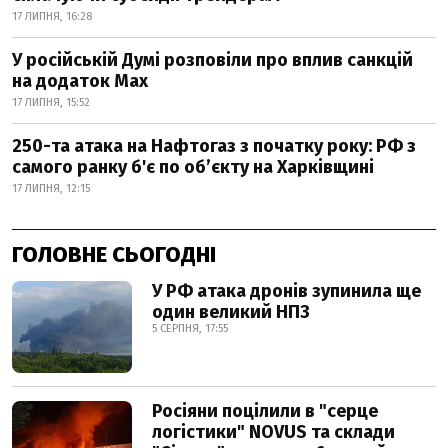
17 ЛИПНЯ, 16:28
У російській Думі розповіли про вплив санкцій
на додаток Мах
17 ЛИПНЯ, 15:52
250-та атака на Нафтогаз з початку року: РФ з
самого ранку б'є по об’єкту на Харківщині
17 ЛИПНЯ, 12:15
ГОЛОВНЕ СЬОГОДНІ
У РФ атака дронів зупинила ще
один великий НПЗ
5 СЕРПНЯ, 17:55
Росіяни поцілили в "серце
логістики" NOVUS та склади