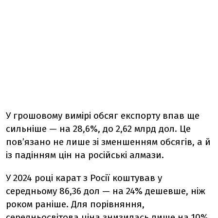
У грошовому вимірі обсяг експорту впав ще
сильніше — на 28,6%, до 2,62 млрд дол. Це
пов’язано не лише зі зменшенням обсягів, а й
із падінням цін на російські алмази.
У 2024 році карат з Росії коштував у
середньому 86,36 дол — на 24% дешевше, ніж
роком раніше. Для порівняння,
середньосвітова ціна знизилась лише на 10%,