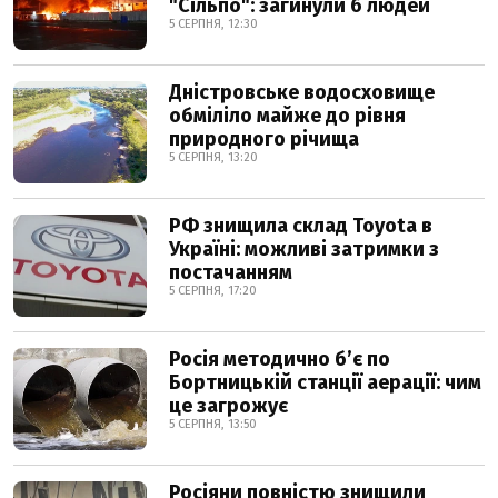
"Сільпо": загинули 6 людей
5 СЕРПНЯ, 12:30
Дністровське водосховище
обміліло майже до рівня
природного річища
5 СЕРПНЯ, 13:20
РФ знищила склад Toyota в
Україні: можливі затримки з
постачанням
5 СЕРПНЯ, 17:20
Росія методично б’є по
Бортницькій станції аерації: чим
це загрожує
5 СЕРПНЯ, 13:50
Росіяни повністю знищили