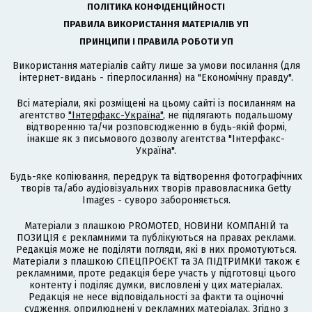
ПОЛІТИКА КОНФІДЕНЦІЙНОСТІ
ПРАВИЛА ВИКОРИСТАННЯ МАТЕРІАЛІВ УП
ПРИНЦИПИ І ПРАВИЛА РОБОТИ УП
Використання матеріалів сайту лише за умови посилання (для
інтернет-видань - гіперпосилання) на "Економічну правду".
Всі матеріали, які розміщені на цьому сайті із посиланням на
агентство
"Інтерфакс-Україна"
, не підлягають подальшому
відтворенню та/чи розповсюдженню в будь-якій формі,
інакше як з письмового дозволу агентства "Інтерфакс-
Україна".
Будь-яке копіювання, передрук та відтворення фотографічних
творів та/або аудіовізуальних творів правовласника Getty
Images - суворо забороняється.
Матеріали з плашкою PROMOTED, НОВИНИ КОМПАНІЙ та
ПОЗИЦІЯ є рекламними та публікуються на правах реклами.
Редакція може не поділяти погляди, які в них промотуються.
Матеріали з плашкою СПЕЦПРОЄКТ та ЗА ПІДТРИМКИ також є
рекламними, проте редакція бере участь у підготовці цього
контенту і поділяє думки, висловлені у цих матеріалах.
Редакція не несе відповідальності за факти та оціночні
судження, оприлюднені у рекламних матеріалах. Згідно з