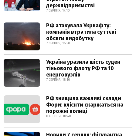
держпідприємстві
7 СЕРПНЯ, 17:10
РФ атакувала Укрнафту:
компанія втратила суттєві
обсяги видобутку
7 СЕРПНЯ, 16:50
Україна уразила шість суден
тіньового флоту РФ та 10
енерговузлів
7 СЕРПНЯ, 18:10
РФ знищила важливі склади
Фори: клієнти скаржаться на
порожні полиці
8 СЕРПНЯ, 10:40
Новини 7 серпня: фігурантка