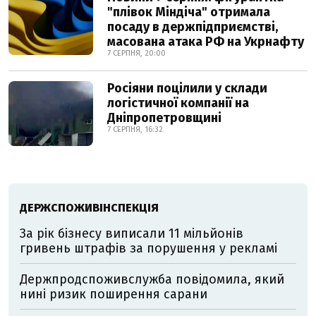
"плівок Міндіча" отримала
посаду в держпідприємстві,
масована атака РФ на Укрнафту
7 СЕРПНЯ, 20:00
Росіяни поцілили у склади
логістичної компанії на
Дніпропетровщині
7 СЕРПНЯ, 16:32
ДЕРЖСПОЖИВІНСПЕКЦІЯ
За рік бізнесу виписали 11 мільйонів
гривень штрафів за порушення у рекламі
Держпродспоживслужба повідомила, який
нині ризик поширення сарани