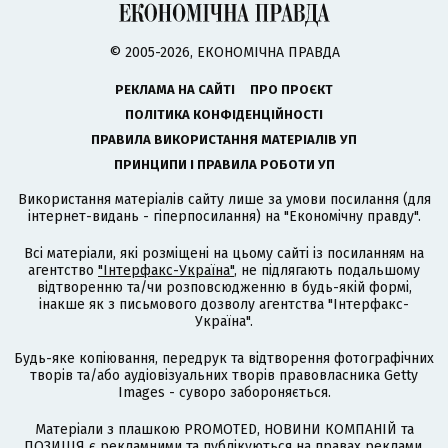
© 2005-2026, ЕКОНОМІЧНА ПРАВДА
РЕКЛАМА НА САЙТІ
ПРО ПРОЄКТ
ПОЛІТИКА КОНФІДЕНЦІЙНОСТІ
ПРАВИЛА ВИКОРИСТАННЯ МАТЕРІАЛІВ УП
ПРИНЦИПИ І ПРАВИЛА РОБОТИ УП
Використання матеріалів сайту лише за умови посилання (для
інтернет-видань - гіперпосилання) на "Економічну правду".
Всі матеріали, які розміщені на цьому сайті із посиланням на
агентство
"Інтерфакс-Україна"
, не підлягають подальшому
відтворенню та/чи розповсюдженню в будь-якій формі,
інакше як з письмового дозволу агентства "Інтерфакс-
Україна".
Будь-яке копіювання, передрук та відтворення фотографічних
творів та/або аудіовізуальних творів правовласника Getty
Images - суворо забороняється.
Матеріали з плашкою PROMOTED, НОВИНИ КОМПАНІЙ та
ПОЗИЦІЯ є рекламними та публікуються на правах реклами.