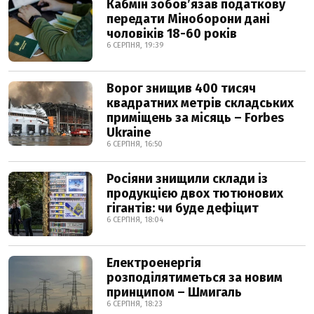
Кабмін зобовʼязав податкову
передати Міноборони дані
чоловіків 18-60 років
6 СЕРПНЯ, 19:39
Ворог знищив 400 тисяч
квадратних метрів складських
приміщень за місяць – Forbes
Ukraine
6 СЕРПНЯ, 16:50
Росіяни знищили склади із
продукцією двох тютюнових
гігантів: чи буде дефіцит
6 СЕРПНЯ, 18:04
Електроенергія
розподілятиметься за новим
принципом – Шмигаль
6 СЕРПНЯ, 18:23