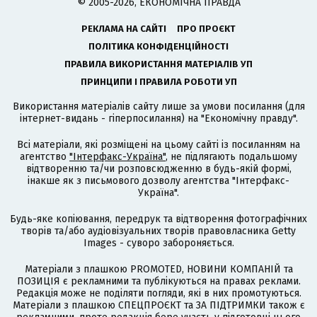
© 2005-2026, ЕКОНОМІЧНА ПРАВДА
РЕКЛАМА НА САЙТІ
ПРО ПРОЄКТ
ПОЛІТИКА КОНФІДЕНЦІЙНОСТІ
ПРАВИЛА ВИКОРИСТАННЯ МАТЕРІАЛІВ УП
ПРИНЦИПИ І ПРАВИЛА РОБОТИ УП
Використання матеріалів сайту лише за умови посилання (для
інтернет-видань - гіперпосилання) на "Економічну правду".
Всі матеріали, які розміщені на цьому сайті із посиланням на
агентство
"Інтерфакс-Україна"
, не підлягають подальшому
відтворенню та/чи розповсюдженню в будь-якій формі,
інакше як з письмового дозволу агентства "Інтерфакс-
Україна".
Будь-яке копіювання, передрук та відтворення фотографічних
творів та/або аудіовізуальних творів правовласника Getty
Images - суворо забороняється.
Матеріали з плашкою PROMOTED, НОВИНИ КОМПАНІЙ та
ПОЗИЦІЯ є рекламними та публікуються на правах реклами.
Редакція може не поділяти погляди, які в них промотуються.
Матеріали з плашкою СПЕЦПРОЄКТ та ЗА ПІДТРИМКИ також є