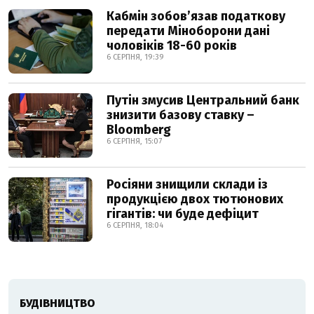
Кабмін зобовʼязав податкову
передати Міноборони дані
чоловіків 18-60 років
6 СЕРПНЯ, 19:39
Путін змусив Центральний банк
знизити базову ставку –
Bloomberg
6 СЕРПНЯ, 15:07
Росіяни знищили склади із
продукцією двох тютюнових
гігантів: чи буде дефіцит
6 СЕРПНЯ, 18:04
БУДІВНИЦТВО