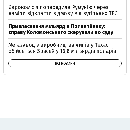
Єврокомісія попередила Румунію через
наміри відкласти відмову від вугільних ТЕС
Привласнення мільярдів Приватбанку:
справу Коломойського скерували до суду
Мегазавод з виробництва чипів у Техасі
обійдеться SpaceX у 16,8 мільярдів доларів
ВСІ НОВИНИ