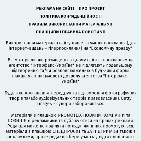
РЕКЛАМА НА САЙТІ
ПРО ПРОЄКТ
ПОЛІТИКА КОНФІДЕНЦІЙНОСТІ
ПРАВИЛА ВИКОРИСТАННЯ МАТЕРІАЛІВ УП
ПРИНЦИПИ І ПРАВИЛА РОБОТИ УП
Використання матеріалів сайту лише за умови посилання (для
інтернет-видань - гіперпосилання) на "Економічну правду".
Всі матеріали, які розміщені на цьому сайті із посиланням на
агентство
"Інтерфакс-Україна"
, не підлягають подальшому
відтворенню та/чи розповсюдженню в будь-якій формі,
інакше як з письмового дозволу агентства "Інтерфакс-
Україна".
Будь-яке копіювання, передрук та відтворення фотографічних
творів та/або аудіовізуальних творів правовласника Getty
Images - суворо забороняється.
Матеріали з плашкою PROMOTED, НОВИНИ КОМПАНІЙ та
ПОЗИЦІЯ є рекламними та публікуються на правах реклами.
Редакція може не поділяти погляди, які в них промотуються.
Матеріали з плашкою СПЕЦПРОЄКТ та ЗА ПІДТРИМКИ також є
рекламними, проте редакція бере участь у підготовці цього