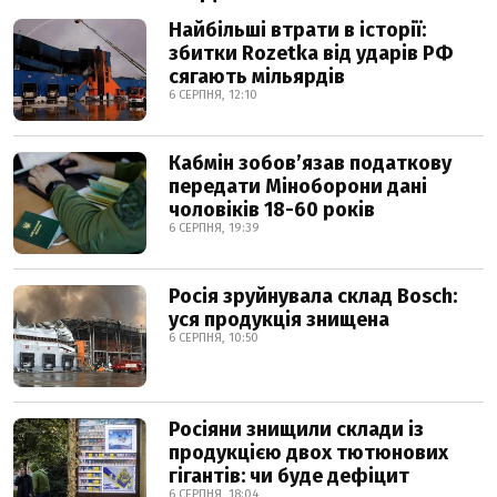
Найбільші втрати в історії:
збитки Rozetka від ударів РФ
сягають мільярдів
6 СЕРПНЯ, 12:10
Кабмін зобовʼязав податкову
передати Міноборони дані
чоловіків 18-60 років
6 СЕРПНЯ, 19:39
Росія зруйнувала склад Bosch:
уся продукція знищена
6 СЕРПНЯ, 10:50
Росіяни знищили склади із
продукцією двох тютюнових
гігантів: чи буде дефіцит
6 СЕРПНЯ, 18:04