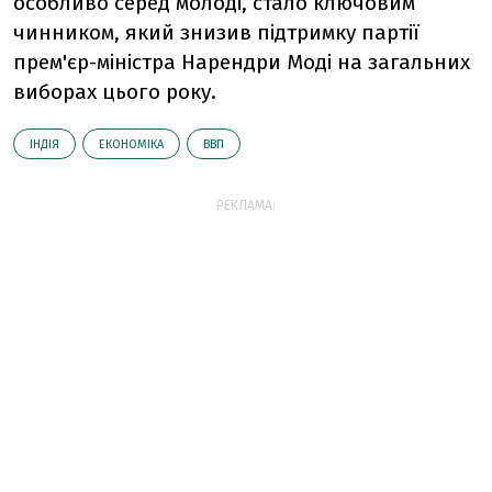
особливо серед молоді, стало ключовим
чинником, який знизив підтримку партії
прем'єр-міністра Нарендри Моді на загальних
виборах цього року.
ІНДІЯ
ЕКОНОМІКА
ВВП
РЕКЛАМА: