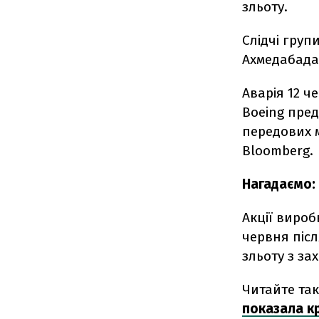
зльоту.
Слідчі груп
Ахмедабада,
Аварія 12 ч
Boeing пред
передових 
Bloomberg.
Нагадаємо:
Акції вироб
червня післ
зльоту з зах
Читайте та
показала кр