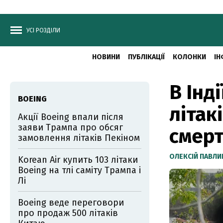
УСІ РОЗДІЛИ
НОВИНИ
ПУБЛІКАЦІЇ
КОЛОНКИ
ІН
В Інд
BOEING
літак
Акції Boeing впали після
заяви Трампа про обсяг
смерт
замовлення літаків Пекіном
ОЛЕКСІЙ ПАВЛ
Korean Air купить 103 літаки
Boeing на тлі саміту Трампа і
Лі
Boeing веде переговори
про продаж 500 літаків