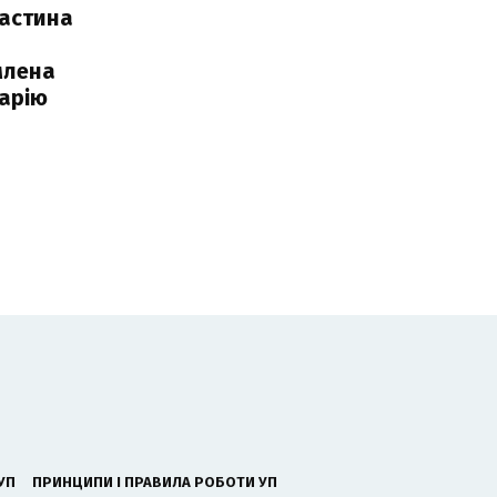
частина
млена
арію
УП
ПРИНЦИПИ І ПРАВИЛА РОБОТИ УП