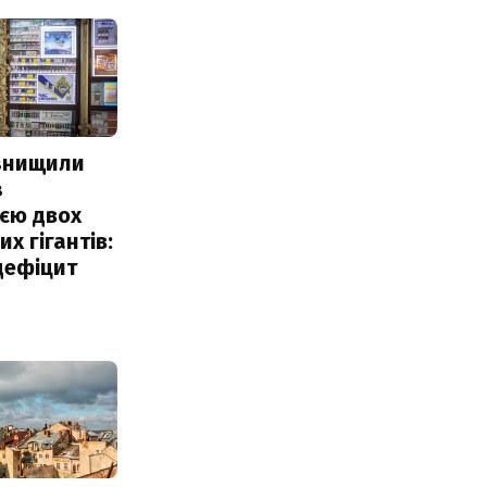
 знищили
з
єю двох
х гігантів:
дефіцит