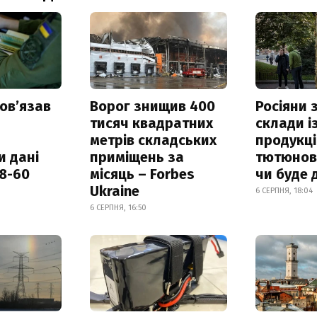
овʼязав
Ворог знищив 400
Росіяни
тисяч квадратних
склади і
метрів складських
продукці
и дані
приміщень за
тютюнови
18-60
місяць – Forbes
чи буде 
Ukraine
6 СЕРПНЯ, 18:04
6 СЕРПНЯ, 16:50