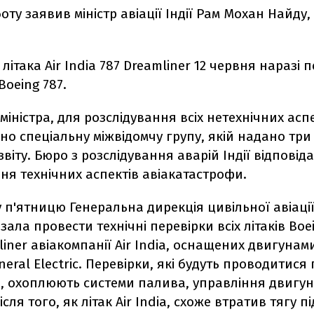
боту заявив
міністр авіації Індії Рам Мохан Найду
 літака
Air India 787 Dreamliner 12 червня наразі 
 Boeing 787.
міністра, для розслідування всіх нетехнічних аспе
но спеціальну міжвідомчу групу, якій надано три 
звіту. Бюро з розслідування аварій Індії відповіда
ня технічних аспектів авіакатастрофи.
у п'ятницю
Генеральна дирекція цивільної авіації 
азала
провести технічні перевірки всіх літаків Boei
liner авіакомпанії Air India, оснащених двигунам
neral Electric. Перевірки, які будуть проводитися
в, охоплюють системи палива, управління двигун
ісля того, як літак Air India, схоже втратив тягу пі