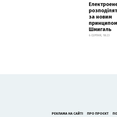
Електроене
розподіля
за новим
принципом
Шмигаль
6 СЕРПНЯ, 18:23
РЕКЛАМА НА САЙТІ
ПРО ПРОЄКТ
ПО