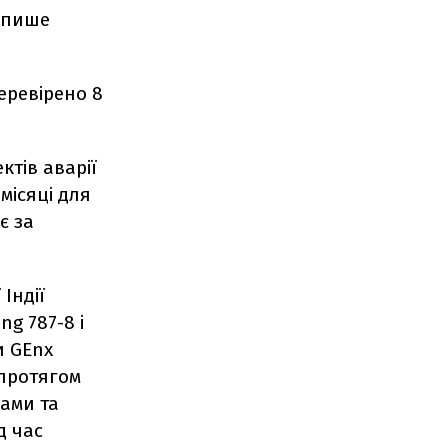
, пише
перевірено 8
ктів аварії
місяці для
є за
Індії
ng 787-8 і
и GEnx
 протягом
ами та
д час