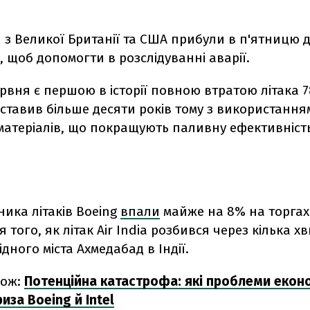
и з Великої Британії та США прибули в п'ятницю 
 щоб допомогти в розслідуванні аварії.
ервня є першою в історії повною втратою літака 7
ставив більше десяти років тому з використання
матеріалів, що покращують паливну ефективність
ника літаків Boeing
впали
майже на 8% на торгах
я того, як літак Air India розбився через кілька х
ідного міста Ахмедабад в Індії.
кож:
Потенційна катастрофа: які проблеми екон
иза Boeing й Intel