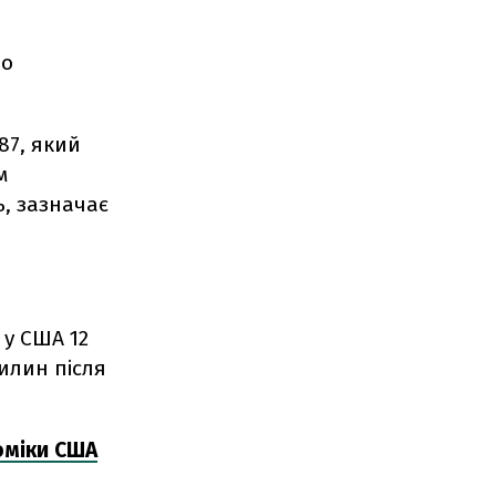
до
87, який
м
, зазначає
 у США 12
вилин після
оміки США