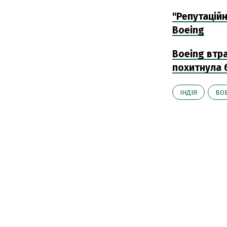
"Репутаційн
Boeing
Boeing втрач
похитнула 
ІНДІЯ
BOE