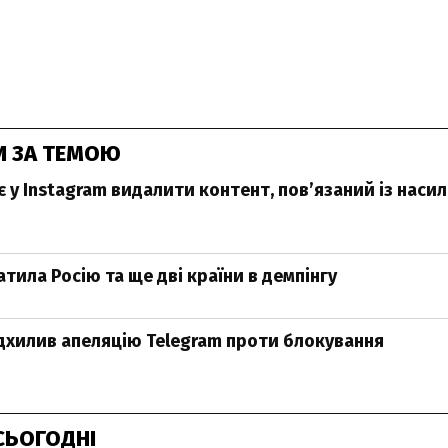
И ЗА ТЕМОЮ
є у Instagram видалити контент, пов’язаний із наси
атила Росію та ще дві країни в демпінгу
відхилив апеляцію Telegram проти блокування
СЬОГОДНІ