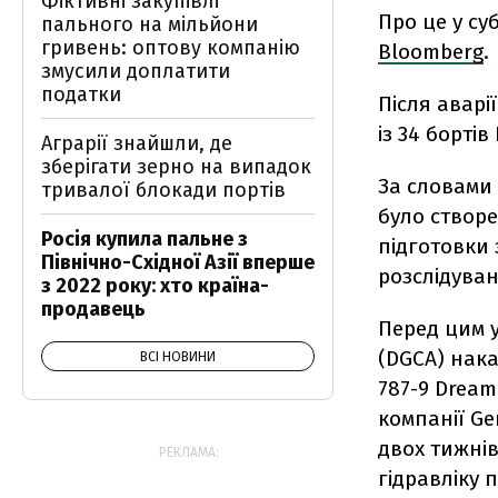
Фіктивні закупівлі
Про це у су
пального на мільйони
гривень: оптову компанію
Bloomberg
.
змусили доплатити
податки
Після аварії
із 34 бортів
Аграрії знайшли, де
зберігати зерно на випадок
За словами 
тривалої блокади портів
було створе
Росія купила пальне з
підготовки 
Північно-Східної Азії вперше
розслідуван
з 2022 року: хто країна-
продавець
Перед цим 
(DGCA) нак
ВСІ НОВИНИ
787-9 Dream
компанії Ge
двох тижні
РЕКЛАМА:
гідравліку п