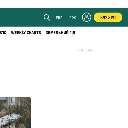
КЛУБ УП
УКР
РОС
В'Ю
WEEKLY CHARTS
ЗЕМЕЛЬНИЙ ГІД
РЕКЛАМА: