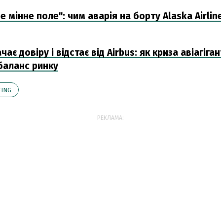
е мінне поле": чим аварія на борту Alaska Airli
ає довіру і відстає від Airbus: як криза авіагіга
баланс ринку
ING
РЕКЛАМА: