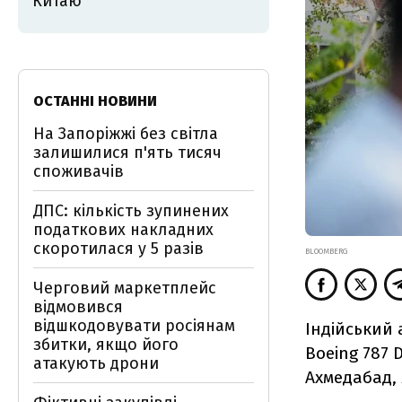
Китаю
ОСТАННІ НОВИНИ
На Запоріжжі без світла
залишилися п'ять тисяч
споживачів
ДПС: кількість зупинених
податкових накладних
скоротилася у 5 разів
BLOOMBERG
Черговий маркетплейс
відмовився
відшкодовувати росіянам
Індійський 
збитки, якщо його
Boeing 787 
атакують дрони
Ахмедабад,