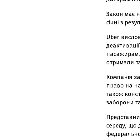
Закон має н
січні з резу
Uber висло
деактивації
пасажирам, 
отримали т
Компанія за
право на н
також конст
заборони т
Представни
середу, що 
федерально