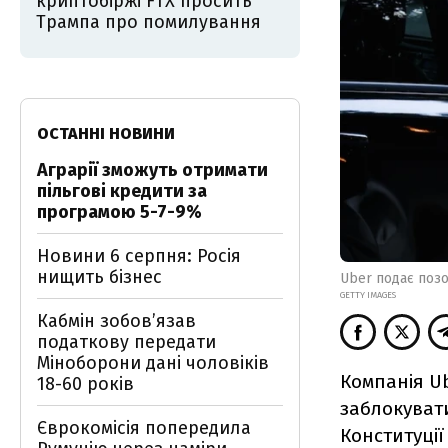
криптобіржі FTX просить
Трампа про помилування
ОСТАННІ НОВИНИ
Аграрії зможуть отримати
пільгові кредити за
програмою 5-7-9%
Новини 6 серпня: Росія
нищить бізнес
Uber подає позо
GETTY IMAGES
Кабмін зобовʼязав
податкову передати
Міноборони дані чоловіків
Компанія Ub
18-60 років
заблокувати
Єврокомісія попередила
Конституції