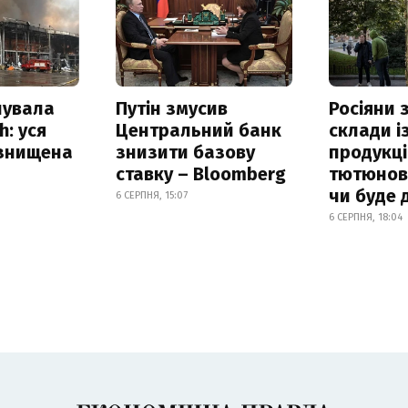
нувала
Путін змусив
Росіяни
h: уся
Центральний банк
склади і
 знищена
знизити базову
продукці
ставку – Bloomberg
тютюнови
чи буде 
6 СЕРПНЯ, 15:07
6 СЕРПНЯ, 18:04