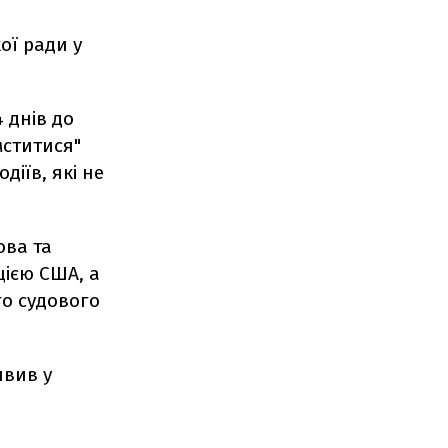
ої ради у
 днів до
мститися"
іїв, які не
ова та
цією США, а
го судового
явив у