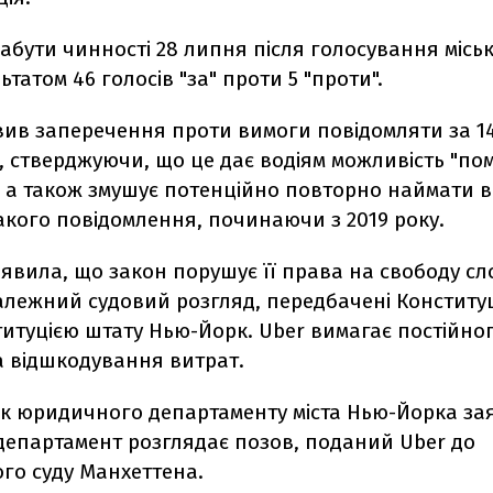
абути чинності 28 липня після голосування міськ
льтатом 46 голосів "за" проти 5 "проти".
вив заперечення проти вимоги повідомляти за 14
, стверджуючи, що це дає водіям можливість "по
а також змушує потенційно повторно наймати вод
акого повідомлення, починаючи з 2019 року.
явила, що закон порушує її права на свободу сл
алежний судовий розгляд, передбачені Конститу
итуцією штату Нью-Йорк. Uber вимагає постійно
а відшкодування витрат.
к юридичного департаменту міста Нью-Йорка за
департамент розглядає позов, поданий Uber до
го суду Манхеттена.