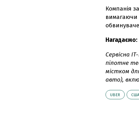
Компанія з
вимагаючи 
обвинуваче
Нагадаємо:
Сервісна IT
пілотне те
містком дл
авто), вклю
UBER
СШ