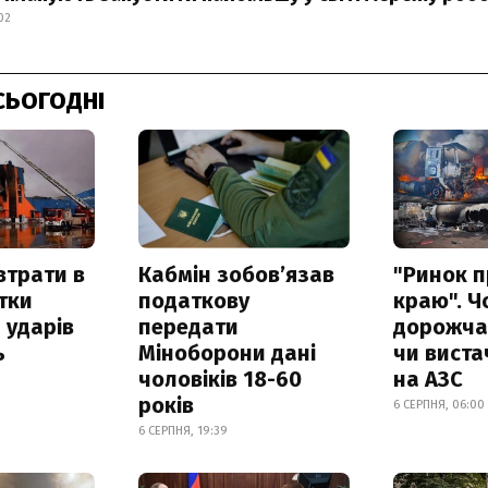
02
СЬОГОДНІ
втрати в
Кабмін зобовʼязав
"Ринок п
итки
податкову
краю". Ч
 ударів
передати
дорожчає
ь
Міноборони дані
чи виста
чоловіків 18-60
на АЗС
років
6 СЕРПНЯ, 06:00
6 СЕРПНЯ, 19:39