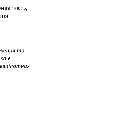
иватність,
ння
дження та
ка є
безпілотних