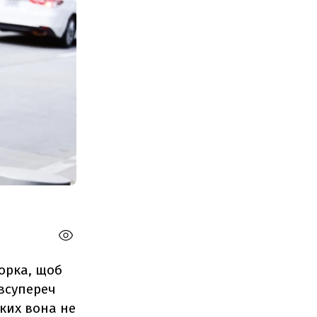
Йорка, щоб
 всупереч
яких вона не