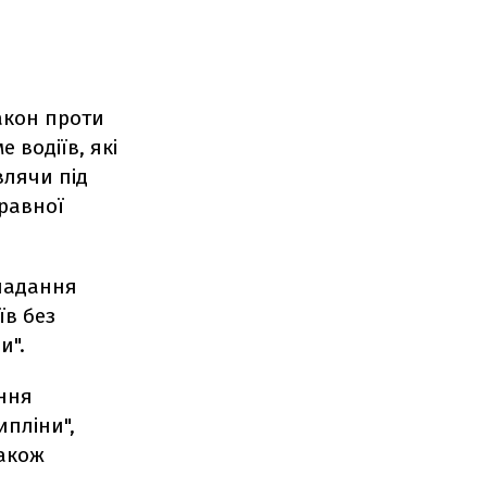
закон проти
водіїв, які
влячи під
правної
 надання
їв без
и".
ання
ипліни",
також