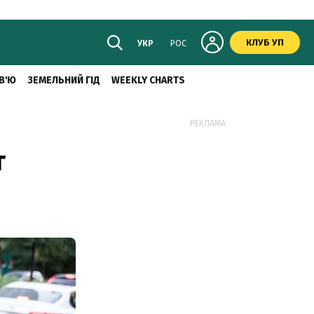
КЛУБ УП
УКР
РОС
В'Ю
ЗЕМЕЛЬНИЙ ГІД
WEEKLY CHARTS
РЕКЛАМА:
т