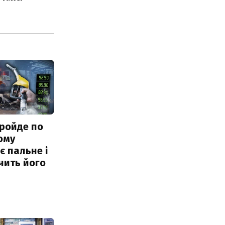
ройде по
ому
 пальне і
чить його