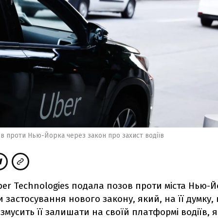
в проти Нью-Йорка через закон про захист водіїв
er Technologies подала позов проти міста Нью-
 застосування нового закону, який, на її думку,
 змусить її залишати на своїй платформі водіїв, 