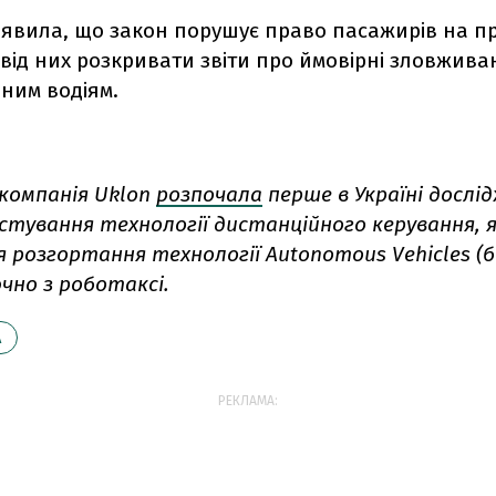
аявила, що закон порушує право пасажирів на пр
від них розкривати звіти про ймовірні зловжива
ним водіям.
-компанія Uklon
розпочала
перше в Україні дослі
стування технології дистанційного керування, я
я розгортання технології Autonomous Vehicles (
чно з роботаксі.
А
РЕКЛАМА: