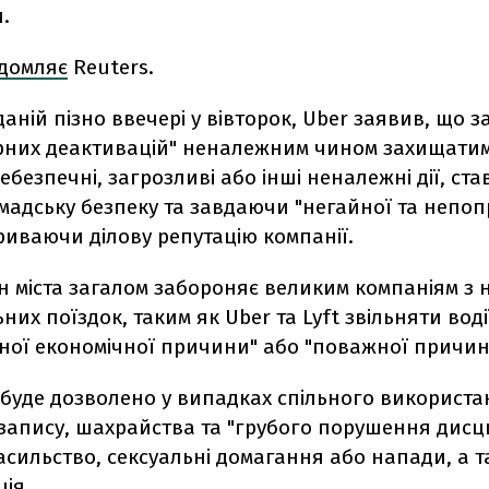
.
ідомляє
Reuters.
оданій пізно ввечері у вівторок, Uber заявив, що 
рних деактивацій" неналежним чином захищатиме 
безпечні, загрозливі або інші неналежні дії, ста
мадську безпеку та завдаючи "негайної та непо
риваючи ділову репутацію компанії.
н міста загалом забороняє великим компаніям з
ьних поїздок, таким як Uber та Lyft звільняти воді
ної економічної причини" або "поважної причин
 буде дозволено у випадках спільного використ
запису, шахрайства та "грубого порушення дисц
асильство, сексуальні домагання або напади, а 
ія.