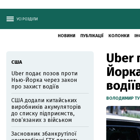
УСІ РОЗДІЛИ
НОВИНИ
ПУБЛІКАЦІЇ
КОЛОНКИ
ІН
Uber 
США
Йорка
Uber подає позов проти
Нью-Йорка через закон
водії
про захист водіїв
ВОЛОДИМИР ТУ
США додали китайських
виробників акумуляторів
до списку підприємств,
пов’язаних з військом
Засновник збанкрутілої