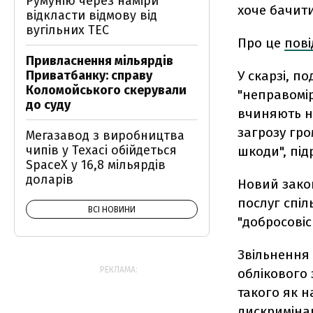
Румунію через наміри
хоче бачити
відкласти відмову від
вугільних ТЕС
Про це
пов
Привласнення мільярдів
У скарзі, п
Приватбанку: справу
Коломойського скерували
"неправомі
до суду
вчиняють не
загрозу гро
Мегазавод з виробництва
чипів у Техасі обійдеться
шкоди", під
SpaceX у 16,8 мільярдів
доларів
Новий зако
послуг спіл
ВСІ НОВИНИ
"добросовіс
Звільнення
РЕКЛАМА:
облікового 
такого як н
дискримінац