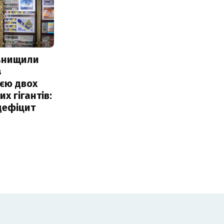
 знищили
з
єю двох
х гігантів:
дефіцит