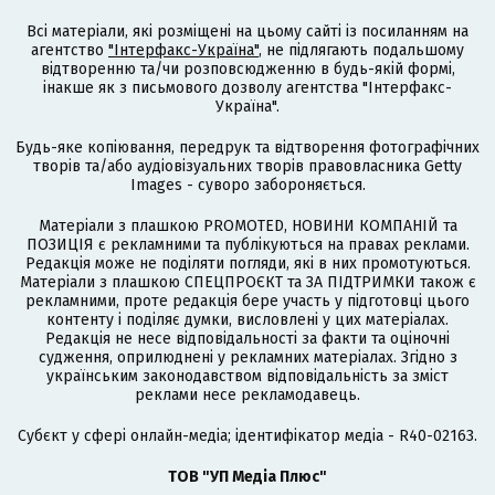
Всі матеріали, які розміщені на цьому сайті із посиланням на
агентство
"Інтерфакс-Україна"
, не підлягають подальшому
відтворенню та/чи розповсюдженню в будь-якій формі,
інакше як з письмового дозволу агентства "Інтерфакс-
Україна".
Будь-яке копіювання, передрук та відтворення фотографічних
творів та/або аудіовізуальних творів правовласника Getty
Images - суворо забороняється.
Матеріали з плашкою PROMOTED, НОВИНИ КОМПАНІЙ та
ПОЗИЦІЯ є рекламними та публікуються на правах реклами.
Редакція може не поділяти погляди, які в них промотуються.
Матеріали з плашкою СПЕЦПРОЄКТ та ЗА ПІДТРИМКИ також є
рекламними, проте редакція бере участь у підготовці цього
контенту і поділяє думки, висловлені у цих матеріалах.
Редакція не несе відповідальності за факти та оціночні
судження, оприлюднені у рекламних матеріалах. Згідно з
українським законодавством відповідальність за зміст
реклами несе рекламодавець.
Cубєкт у сфері онлайн-медіа; ідентифікатор медіа - R40-02163.
ТОВ "УП Медіа Плюс"