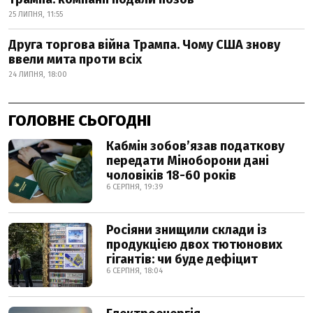
25 ЛИПНЯ, 11:55
Друга торгова війна Трампа. Чому США знову
ввели мита проти всіх
24 ЛИПНЯ, 18:00
ГОЛОВНЕ СЬОГОДНІ
Кабмін зобовʼязав податкову
передати Міноборони дані
чоловіків 18-60 років
6 СЕРПНЯ, 19:39
Росіяни знищили склади із
продукцією двох тютюнових
гігантів: чи буде дефіцит
6 СЕРПНЯ, 18:04