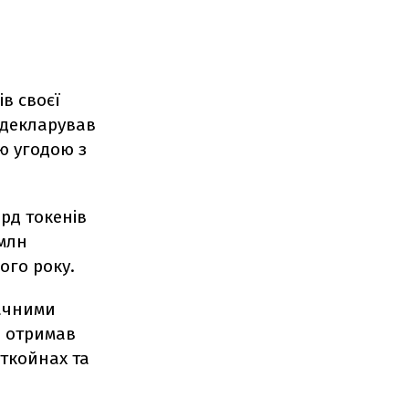
в своєї
задекларував
ою угодою з
рд токенів
 млн
ого року.
начними
н отримав
іткойнах та