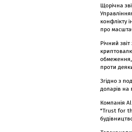
Щорічна зві
Управління
конфлікту і
про масштаб
Річний звіт
криптовалют
обмеження, 
проти деяк
Згідно з по
доларів на 
Компанія Al
"Trust for 
будівництво