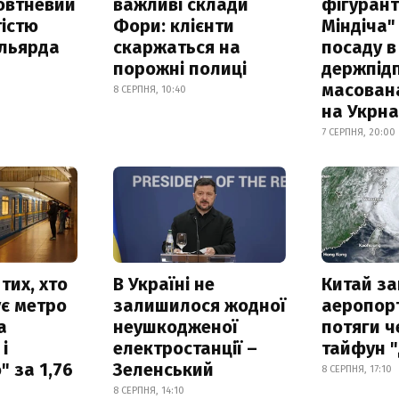
овтневий
важливі склади
фігурант
істю
Фори: клієнти
Міндіча"
ільярда
скаржаться на
посаду в
порожні полиці
держпідп
масован
8 СЕРПНЯ, 10:40
на Укрн
7 СЕРПНЯ, 20:00
тих, хто
В Україні не
Китай з
є метро
залишилося жодної
аеропорт
а
неушкодженої
потяги ч
і
електростанції –
тайфун 
 за 1,76
Зеленський
8 СЕРПНЯ, 17:10
8 СЕРПНЯ, 14:10