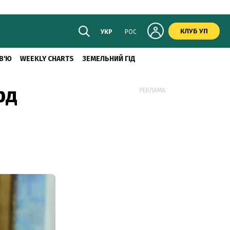
КЛУБ УП
УКР
РОС
В'Ю
WEEKLY CHARTS
ЗЕМЕЛЬНИЙ ГІД
рд
РЕКЛАМА: