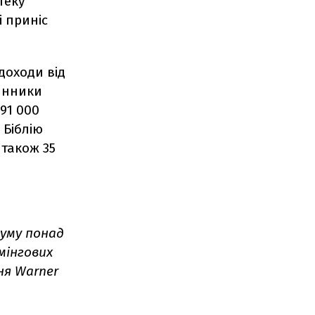
теку
і приніс
доходи від
динники
591 000
 Біблію
 також 35
 суму понад
імінгових
ня Warner