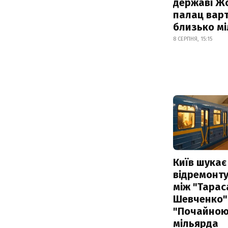
державі Ж
палац варт
близько м
8 СЕРПНЯ, 15:15
Київ шукає 
відремонту
між "Тарас
Шевченко" 
"Почайною"
мільярда