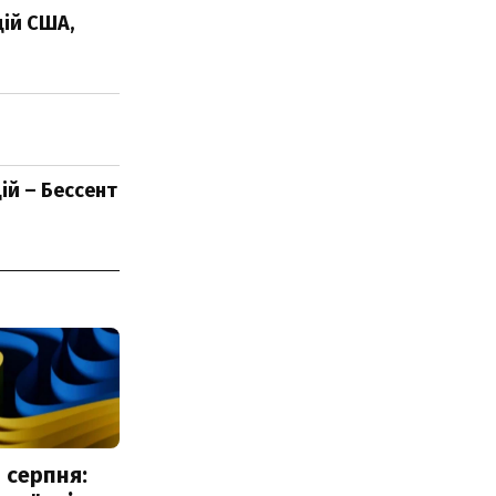
цій США,
цій – Бессент
 серпня: