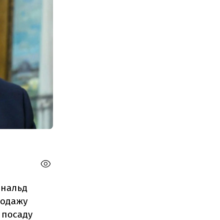
ональд
родажу
 посаду