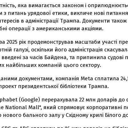
тність, яка вимагається законом і оприлюднюєть
м з питань урядової етики, викличе нові питанн
нтересів в адміністрації Трампа. Документи також
ні операції з американськими акціями.
 за 2025 рік продемонстрував масштаби участі пр
ній галузі, оскільки його адміністрація скасувал
введені за часів Байдена, та припинила судові 
их найбільших компаній цього сектору.
даними документами, компанія Meta сплатила 24,
проект президентської бібліотеки Трампа.
phabet (Google) перерахувала 22 млн доларів до
the National Mall", який спрямовує корпоративні 
 нового бального залу у Східному крилі Білого д