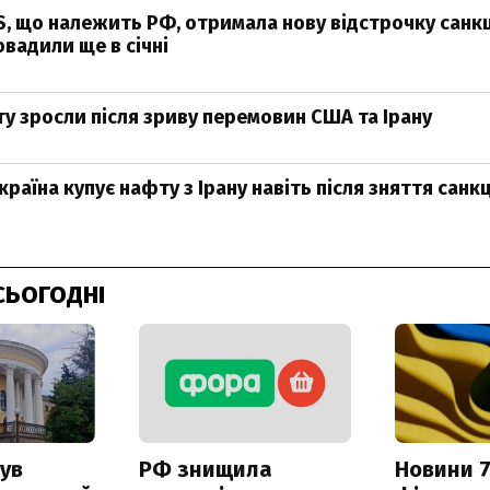
S, що належить РФ, отримала нову відстрочку санк
овадили ще в січні
ту зросли після зриву перемовин США та Ірану
країна купує нафту з Ірану навіть після зняття санк
СЬОГОДНІ
ув
РФ знищила
Новини 7