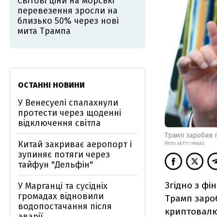
Світові ціни на морські
перевезення зросли на
близько 50% через нові
мита Трампа
ОСТАННІ НОВИНИ
У Венесуелі спалахнули
протести через щоденні
відключення світла
Трамп заробив п
Китай закриває аеропорт і
ФОТО: GETTY IMAGES
зупиняє потяги через
тайфун "Дельфін"
Згідно з фі
У Марганці та сусідніх
громадах відновили
Трамп зароб
водопостачання після
криптовалю
аварії