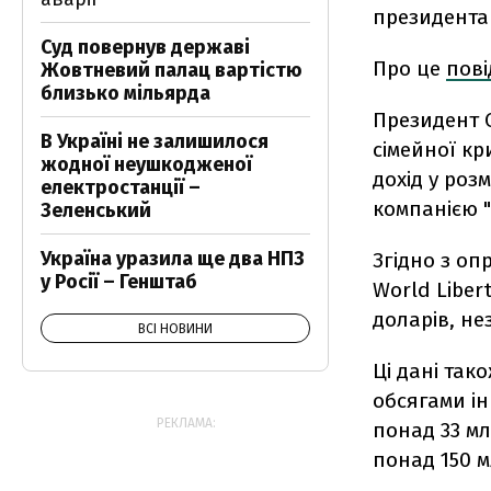
президента
Суд повернув державі
Про це
пов
Жовтневий палац вартістю
близько мільярда
Президент С
В Україні не залишилося
сімейної кр
жодної неушкодженої
дохід у роз
електростанції –
компанією "
Зеленський
Україна уразила ще два НПЗ
Згідно з оп
у Росії – Генштаб
World Liber
доларів, не
ВСІ НОВИНИ
Ці дані так
обсягами і
РЕКЛАМА:
понад 33 мл
понад 150 м