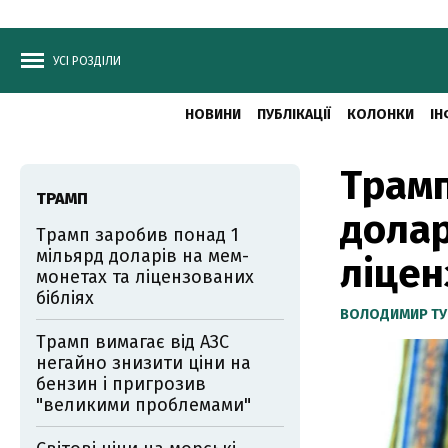
УСІ РОЗДІЛИ
НОВИНИ
ПУБЛІКАЦІЇ
КОЛОНКИ
ІН
Трамп
ТРАМП
долар
Трамп заробив понад 1
мільярд доларів на мем-
ліцен
монетах та ліцензованих
бібліях
ВОЛОДИМИР ТУ
Трамп вимагає від АЗС
негайно знизити ціни на
бензин і пригрозив
"великими проблемами"