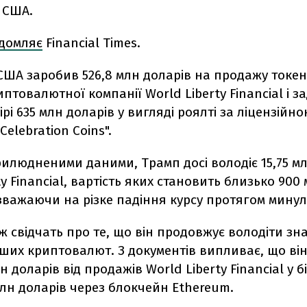
 США.
ідомляє
Financial Times.
ША заробив 526,8 млн доларів на продажу токені
иптовалютної компанії World Liberty Financial і 
мірі 635 млн доларів у вигляді роялті за ліцензійн
Celebration Coins".
рилюдненими даними, Трамп досі володіє 15,75 мл
ty Financial, вартість яких становить близько 900
зважаючи на різке падіння курсу протягом минул
ож свідчать про те, що він продовжує володіти з
нших криптовалют. З документів випливає, що ві
н доларів від продажів World Liberty Financial у б
лн доларів через блокчейн Ethereum.