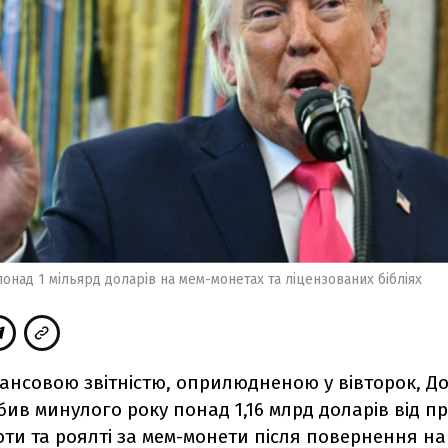
онад 1 мільярд доларів на мем-монетах та ліцензованих бібліях
нансовою звітністю, оприлюдненою у вівторок, Д
ив минулого року понад 1,16 млрд доларів від п
ти та роялті за мем-монети після повернення на