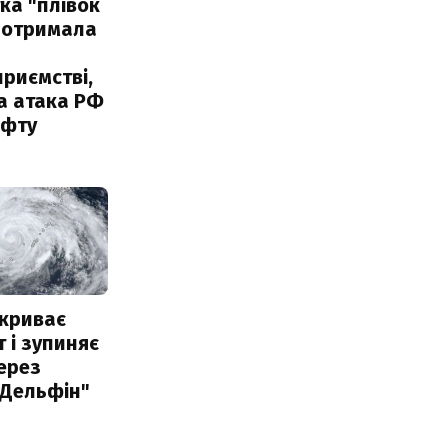
ка "плівок
 отримала
риємстві,
а атака РФ
афту
акриває
 і зупиняє
ерез
"Дельфін"