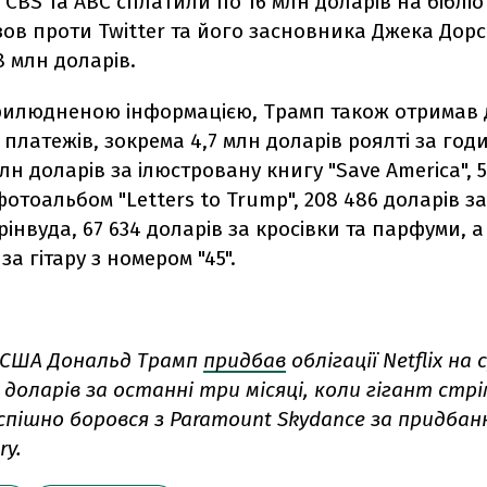
CBS та ABC сплатили по 16 млн доларів на бібліо
ов проти Twitter та його засновника Джека Дорс
 млн доларів.
прилюдненою інформацією, Трамп також отримав 
 платежів, зокрема 4,7 млн доларів роялті за го
млн доларів за ілюстровану книгу "Save America", 
фотоальбом "Letters to Trump", 208 486 доларів за
Грінвуда, 67 634 доларів за кросівки та парфуми, а
за гітару з номером "45".
США Дональд Трамп
придбав
облігації Netflix на
а доларів за останні три місяці, коли гігант стр
спішно боровся з Paramount Skydance за придбан
ry.