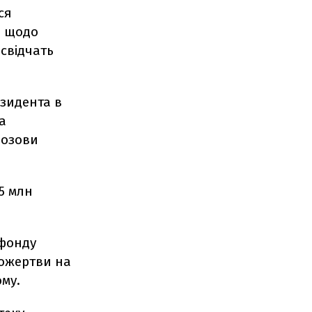
ся
я щодо
 свідчать
езидента в
а
позови
5 млн
 фонду
пожертви на
ому.