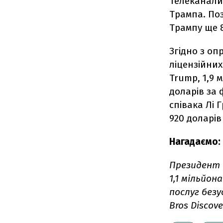
Телеканали 
Трампа. Поз
Трампу ще 8
Згідно з о
ліцензійних
Trump, 1,9 
доларів за 
співака Лі 
920 доларів 
Нагадаємо:
Президент 
1,1 мільйон
послуг безу
Bros Discove