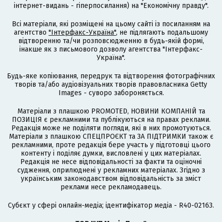
інтернет-видань - гіперпосилання) на "Економічну правду".
Всі матеріали, які розміщені на цьому сайті із посиланням на
агентство
"Інтерфакс-Україна"
, не підлягають подальшому
відтворенню та/чи розповсюдженню в будь-якій формі,
інакше як з письмового дозволу агентства "Інтерфакс-
Україна".
Будь-яке копіювання, передрук та відтворення фотографічних
творів та/або аудіовізуальних творів правовласника Getty
Images - суворо забороняється.
Матеріали з плашкою PROMOTED, НОВИНИ КОМПАНІЙ та
ПОЗИЦІЯ є рекламними та публікуються на правах реклами.
Редакція може не поділяти погляди, які в них промотуються.
Матеріали з плашкою СПЕЦПРОЄКТ та ЗА ПІДТРИМКИ також є
рекламними, проте редакція бере участь у підготовці цього
контенту і поділяє думки, висловлені у цих матеріалах.
Редакція не несе відповідальності за факти та оціночні
судження, оприлюднені у рекламних матеріалах. Згідно з
українським законодавством відповідальність за зміст
реклами несе рекламодавець.
Cубєкт у сфері онлайн-медіа; ідентифікатор медіа - R40-02163.