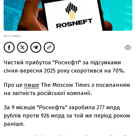
GETTY IMAGES
Чистий прибуток "Роснєфті" за підсумками
січня-вересня 2025 року скоротився на 70%.
Про це
пише
The Moscow Times з посиланням
на звітність російської компанії.
За 9 місяців "Роснєфть" заробила 277 млрд
рублів проти 926 млрд за той же період роком
раніше.