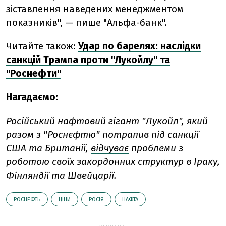
зіставлення наведених менеджментом
показників", — пише "Альфа-банк".
Читайте також:
Удар по барелях: наслідки
санкцій Трампа проти "Лукойлу" та
"Роснефти"
Нагадаємо:
Російський нафтовий гігант "Лукойл", який
разом з "Роснєфтю" потрапив під санкції
США та Британії,
відчуває
проблеми з
роботою своїх закордонних структур в Іраку,
Фінляндії та Швейцарії.
РОСНЕФТЬ
ЦІНИ
РОСІЯ
НАФТА