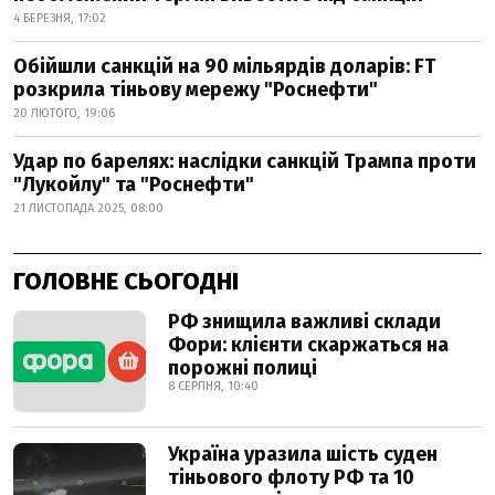
4 БЕРЕЗНЯ, 17:02
Обійшли санкцій на 90 мільярдів доларів: FT
розкрила тіньову мережу "Роснефти"
20 ЛЮТОГО, 19:06
Удар по барелях: наслідки санкцій Трампа проти
"Лукойлу" та "Роснефти"
21 ЛИСТОПАДА 2025, 08:00
ГОЛОВНЕ СЬОГОДНІ
РФ знищила важливі склади
Фори: клієнти скаржаться на
порожні полиці
8 СЕРПНЯ, 10:40
Україна уразила шість суден
тіньового флоту РФ та 10