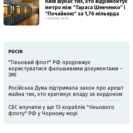
Київ шукає тих, хто відремонтує
метро між "Тараса Шевченко" і
"Почайною" за 1,76 мільярда
7 СЕРПНЯ, 19:55
РОСІЯ
"Тіньовий флот" РФ продовжує
користуватися фальшивими документами –
ЗМІ
Російська Дума підтримала закон про арешт
майна тих, хто критикує владу за кордоном
СБС влучили у ще 13 кораблів "тіньового
флоту" РФ у Чорному морі