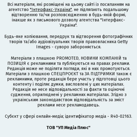
Всі матеріали, які розміщені на цьому сайті із посиланням на
агентство
"Інтерфакс-Україна"
, не підлягають подальшому
відтворенню та/чи розповсюдженню в будь-якій формі,
інакше як з письмового дозволу агентства "Інтерфакс-
Україна".
Будь-яке копіювання, передрук та відтворення фотографічних
творів та/або аудіовізуальних творів правовласника Getty
Images - суворо забороняється.
Матеріали з плашкою PROMOTED, НОВИНИ КОМПАНІЙ та
ПОЗИЦІЯ є рекламними та публікуються на правах реклами.
Редакція може не поділяти погляди, які в них промотуються.
Матеріали з плашкою СПЕЦПРОЄКТ та ЗА ПІДТРИМКИ також є
рекламними, проте редакція бере участь у підготовці цього
контенту і поділяє думки, висловлені у цих матеріалах.
Редакція не несе відповідальності за факти та оціночні
судження, оприлюднені у рекламних матеріалах. Згідно з
українським законодавством відповідальність за зміст
реклами несе рекламодавець.
Cубєкт у сфері онлайн-медіа; ідентифікатор медіа - R40-02163.
ТОВ "УП Медіа Плюс"