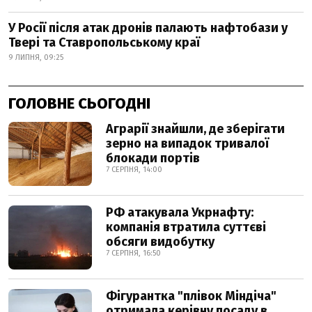
У Росії після атак дронів палають нафтобази у
Твері та Ставропольському краї
9 ЛИПНЯ, 09:25
ГОЛОВНЕ СЬОГОДНІ
Аграрії знайшли, де зберігати
зерно на випадок тривалої
блокади портів
7 СЕРПНЯ, 14:00
РФ атакувала Укрнафту:
компанія втратила суттєві
обсяги видобутку
7 СЕРПНЯ, 16:50
Фігурантка "плівок Міндіча"
отримала керівну посаду в