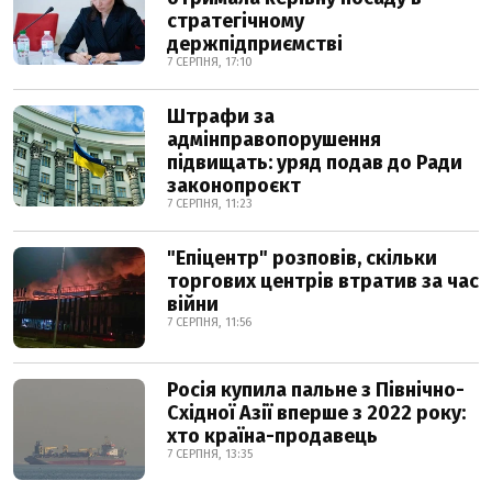
стратегічному
держпідприємстві
7 СЕРПНЯ, 17:10
Штрафи за
адмінправопорушення
підвищать: уряд подав до Ради
законопроєкт
7 СЕРПНЯ, 11:23
"Епіцентр" розповів, скільки
торгових центрів втратив за час
війни
7 СЕРПНЯ, 11:56
Росія купила пальне з Північно-
Східної Азії вперше з 2022 року:
хто країна-продавець
7 СЕРПНЯ, 13:35