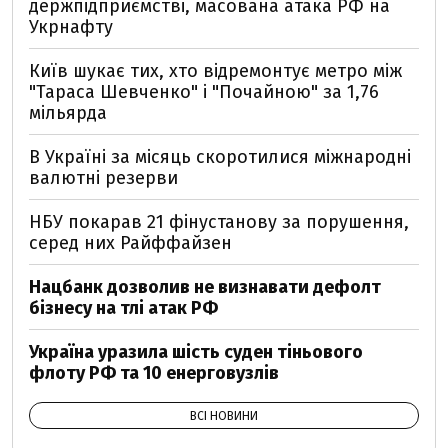
держпідприємстві, масована атака РФ на
Укрнафту
Київ шукає тих, хто відремонтує метро між
"Тараса Шевченко" і "Почайною" за 1,76
мільярда
В Україні за місяць скоротилися міжнародні
валютні резерви
НБУ покарав 21 фінустанову за порушення,
серед них Райффайзен
Нацбанк дозволив не визнавати дефолт
бізнесу на тлі атак РФ
Україна уразила шість суден тіньового
флоту РФ та 10 енерговузлів
ВСІ НОВИНИ