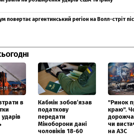
м повертає аргентинський регіон на Волл-стріт піс
СЬОГОДНІ
втрати в
Кабмін зобовʼязав
"Ринок п
итки
податкову
краю". Ч
 ударів
передати
дорожчає
ь
Міноборони дані
чи виста
чоловіків 18-60
на АЗС