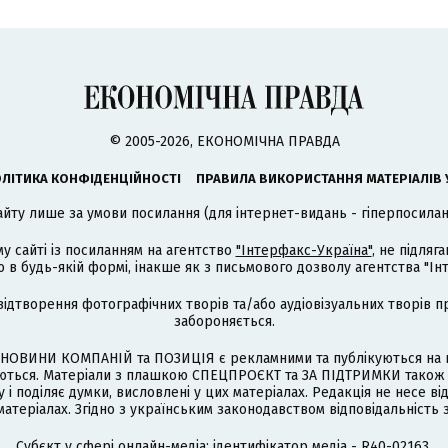
© 2005-2026, ЕКОНОМІЧНА ПРАВДА
ЛІТИКА КОНФІДЕНЦІЙНОСТІ
ПРАВИЛА ВИКОРИСТАННЯ МАТЕРІАЛІВ 
айту лише за умови посилання (для інтернет-видань - гіперпосиланн
му сайті із посиланням на агентство
"Інтерфакс-Україна"
, не підля
 будь-якій формі, інакше як з письмового дозволу агентства "Ін
відтворення фотографічних творів та/або аудіовізуальних творів п
забороняється.
НОВИНИ КОМПАНІЙ та ПОЗИЦІЯ є рекламними та публікуються на п
туються. Матеріали з плашкою СПЕЦПРОЄКТ та ЗА ПІДТРИМКИ також
 і поділяє думки, висловлені у цих матеріалах. Редакція не несе ві
атеріалах. Згідно з українським законодавством відповідальність 
Cубєкт у сфері онлайн-медіа; ідентифікатор медіа - R40-02163.