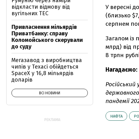
Румунію через наміри
У вересні д
відкласти відмову від
вугільних ТЕС
(близько $7
серпнем пок
Привласнення мільярдів
Приватбанку: справу
Загалом із 
Коломойського скерували
млрд) від п
до суду
8 трлн рубл
Мегазавод з виробництва
чипів у Техасі обійдеться
Нагадаємо:
SpaceX у 16,8 мільярдів
доларів
Російський 
державного
ВСІ НОВИНИ
пандемії 20
НАФТА
РО
РЕКЛАМА: