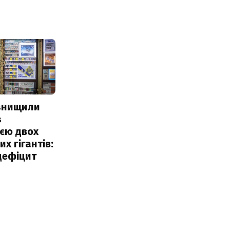
 знищили
з
єю двох
х гігантів:
дефіцит