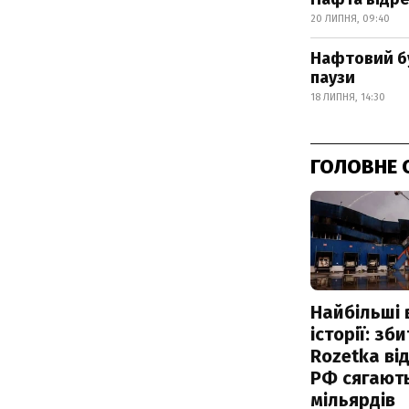
20 ЛИПНЯ, 09:40
Нафтовий бу
паузи
18 ЛИПНЯ, 14:30
ГОЛОВНЕ 
Найбільші 
історії: зб
Rozetka від
РФ сягают
мільярдів