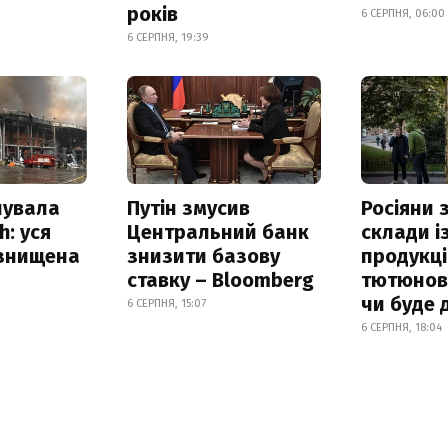
років
6 СЕРПНЯ, 06:00
6 СЕРПНЯ, 19:39
нувала
Путін змусив
Росіяни
h: уся
Центральний банк
склади і
 знищена
знизити базову
продукці
ставку – Bloomberg
тютюнови
чи буде 
6 СЕРПНЯ, 15:07
6 СЕРПНЯ, 18:04