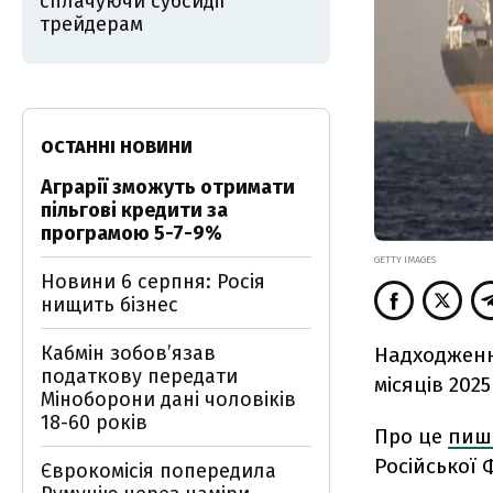
сплачуючи субсидії
трейдерам
ОСТАННІ НОВИНИ
Аграрії зможуть отримати
пільгові кредити за
програмою 5-7-9%
GETTY IMAGES
Новини 6 серпня: Росія
нищить бізнес
Кабмін зобовʼязав
Надходженн
податкову передати
місяців 202
Міноборони дані чоловіків
18-60 років
Про це
пиш
Російської 
Єврокомісія попередила