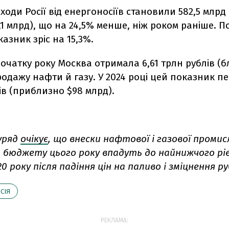
оходи Росії від енергоносіїв становили 582,5 млрд
,1 млрд), що на 24,5% менше, ніж роком раніше. П
азник зріс на 15,3%.
початку року Москва отримала 6,61 трлн рублів (б
родажу нафти й газу. У 2024 році цей показник 
ів (приблизно $98 млрд).
уряд
очікує
, що внески нафтової і газової проми
 бюджету цього року впадуть до найнижчого рівн
20 року після падіння цін на паливо і зміцнення ру
СІЯ
РЕКЛАМА: