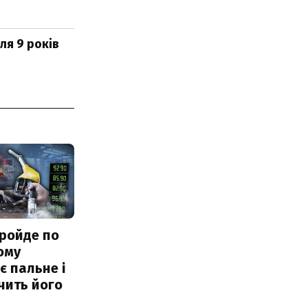
ля 9 років
ройде по
ому
 пальне і
чить його