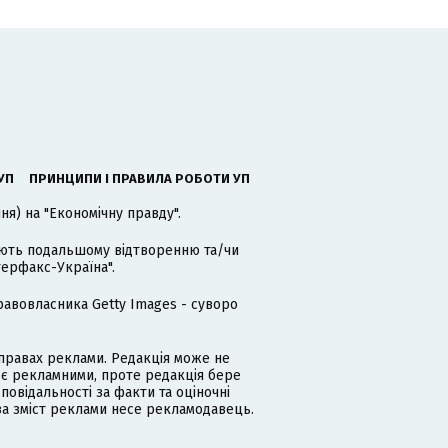
УП
ПРИНЦИПИ І ПРАВИЛА РОБОТИ УП
я) на "Економічну правду".
гають подальшому відтворенню та/чи
терфакс-Україна".
равовласника Getty Images - суворо
равах реклами. Редакція може не
 є рекламними, проте редакція бере
дповідальності за факти та оціночні
за зміст реклами несе рекламодавець.