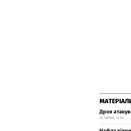
МАТЕРІАЛ
Дрон атакув
20 ЛИПНЯ, 12:50
Нафта відре