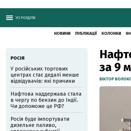
УСІ РОЗДІЛИ
НОВИНИ
ПУБЛІКАЦІЇ
КОЛОНКИ
ІН
Нафто
РОСІЯ
за 9 
У російських торгових
центрах стає дедалі менше
ВІКТОР ВОЛОКІ
відвідувачів: які причини
Нафтова наддержава стала
в чергу по бензин до Індії.
Чи допоможе це РФ?
Росія буде імпортувати
дизельне паливо,