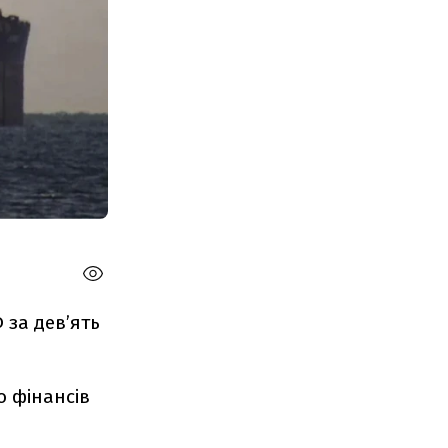
 за дев’ять
о фінансів