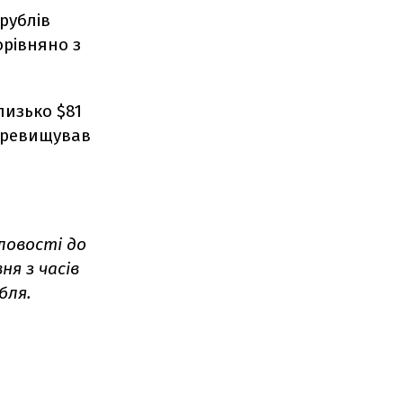
 рублів
орівняно з
лизько $81
перевищував
словості до
я з часів
бля.