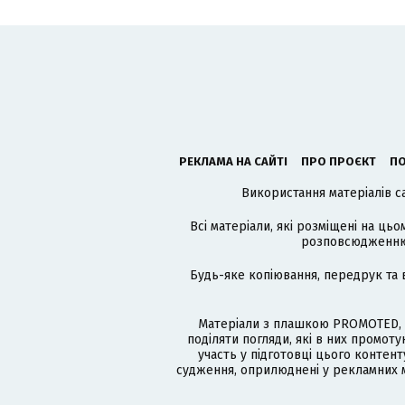
РЕКЛАМА НА САЙТІ
ПРО ПРОЄКТ
ПО
Використання матеріалів с
Всі матеріали, які розміщені на цьо
розповсюдженню в
Будь-яке копіювання, передрук та 
Матеріали з плашкою PROMOTED, 
поділяти погляди, які в них промо
участь у підготовці цього контенту
судження, оприлюднені у рекламних м