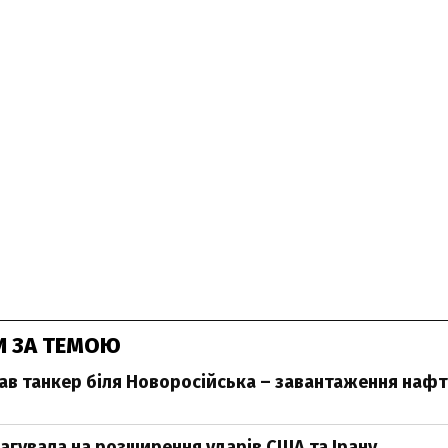
И ЗА ТЕМОЮ
ав танкер біля Новоросійська – завантаження наф
агувала на розширення ударів США та Ірану