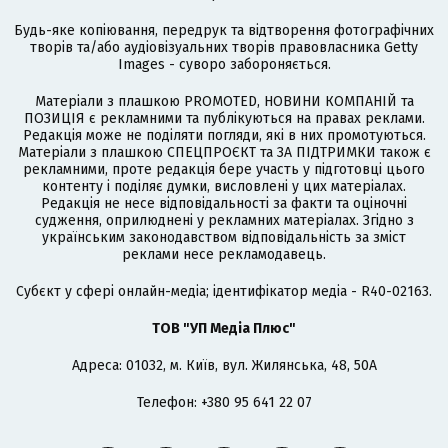
Будь-яке копіювання, передрук та відтворення фотографічних
творів та/або аудіовізуальних творів правовласника Getty
Images - суворо забороняється.
Матеріали з плашкою PROMOTED, НОВИНИ КОМПАНІЙ та
ПОЗИЦІЯ є рекламними та публікуються на правах реклами.
Редакція може не поділяти погляди, які в них промотуються.
Матеріали з плашкою СПЕЦПРОЄКТ та ЗА ПІДТРИМКИ також є
рекламними, проте редакція бере участь у підготовці цього
контенту і поділяє думки, висловлені у цих матеріалах.
Редакція не несе відповідальності за факти та оціночні
судження, оприлюднені у рекламних матеріалах. Згідно з
українським законодавством відповідальність за зміст
реклами несе рекламодавець.
Cубєкт у сфері онлайн-медіа; ідентифікатор медіа - R40-02163.
ТОВ "УП Медіа Плюс"
Адреса: 01032, м. Київ, вул. Жилянська, 48, 50А
Телефон: +380 95 641 22 07