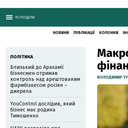
УСІ РОЗДІЛИ
НОВИНИ
ПУБЛІКАЦІЇ
КОЛОНКИ
ІН
Макро
ПОЛІТИКА
фінан
Близький до Арахамії
бізнесмен отримав
ВОЛОДИМИР ТУ
контроль над арештованим
фармбізнесом росіян –
джерела
YouControl дослідив, який
бізнес має родина
Тимошенко