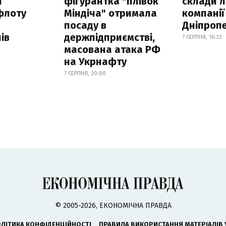
н
фігурантка "плівок
склади л
флоту
Міндіча" отримала
компанії
посаду в
Дніпроп
ів
держпідприємстві,
7 СЕРПНЯ, 16:32
масована атака РФ
на Укрнафту
7 СЕРПНЯ, 20:00
© 2005-2026, ЕКОНОМІЧНА ПРАВДА
ЛІТИКА КОНФІДЕНЦІЙНОСТІ
ПРАВИЛА ВИКОРИСТАННЯ МАТЕРІАЛІВ 