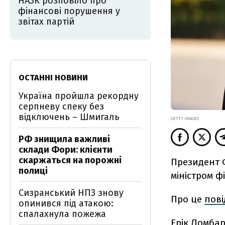
НАЗК розповіло про
фінансові порушення у
звітах партій
ОСТАННІ НОВИНИ
Україна пройшла рекордну
серпневу спеку без
відключень – Шмигаль
GETTY IMAGES
РФ знищила важливі
склади Фори: клієнти
скаржаться на порожні
Президент 
полиці
міністром ф
Сизранський НПЗ знову
Про це
пов
опинився під атакою:
спалахнула пожежа
Ерік Ломбар