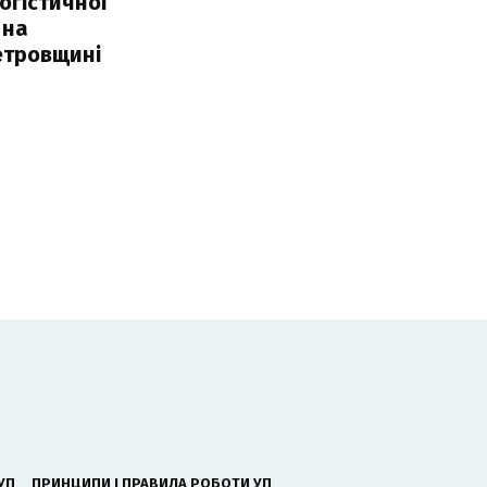
огістичної
 на
етровщині
УП
ПРИНЦИПИ І ПРАВИЛА РОБОТИ УП