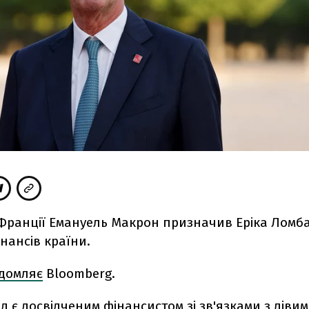
Франції Емануель Макрон призначив Еріка Ломб
інансів країни.
ідомляє
Bloomberg.
д є досвідченим фінансистом зі зв'язками з ліви