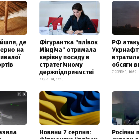
айшли, де
Фігурантка "плівок
РФ атак
зерно на
Міндіча" отримала
Укрнафту
ривалої
керівну посаду в
втратила
ртів
стратегічному
обсяги в
держпідприємстві
7 СЕРПНЯ, 16:50
7 СЕРПНЯ, 17:10
азила
Новини 7 серпня:
Росіяни 