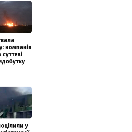
увала
: компанія
 суттєві
идобутку
поцілили у