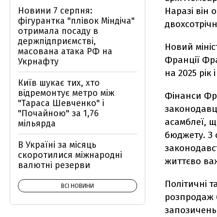
Наразі він 
Новини 7 серпня:
фігурантка "плівок Міндіча"
двохсотрічн
отримала посаду в
держпідприємстві,
Новий мініс
масована атака РФ на
Франції Фр
Укрнафту
на 2025 рік
Київ шукає тих, хто
відремонтує метро між
Фінанси Фра
"Тараса Шевченко" і
законодавці
"Почайною" за 1,76
асамблеї, 
мільярда
бюджету. З
В Україні за місяць
законодавст
скоротилися міжнародні
життєво важ
валютні резерви
Політичні т
ВСІ НОВИНИ
розпродаж б
запозичень