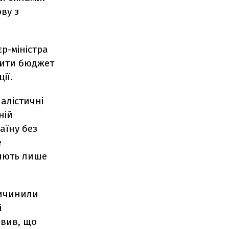
ву з
р-міністра
лити бюджет
ії.
налістичні
ній
аїну без
е
ляють лише
ричинили
і
явив, що