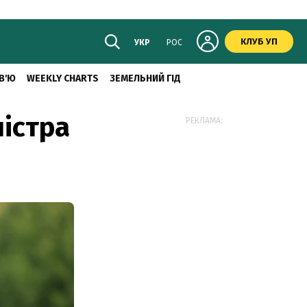
КЛУБ УП
УКР
РОС
В'Ю
WEEKLY CHARTS
ЗЕМЕЛЬНИЙ ГІД
істра
РЕКЛАМА: