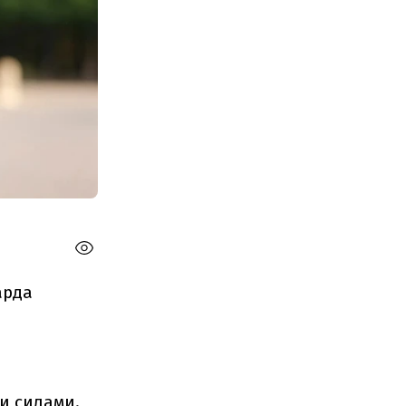
арда
ми силами.