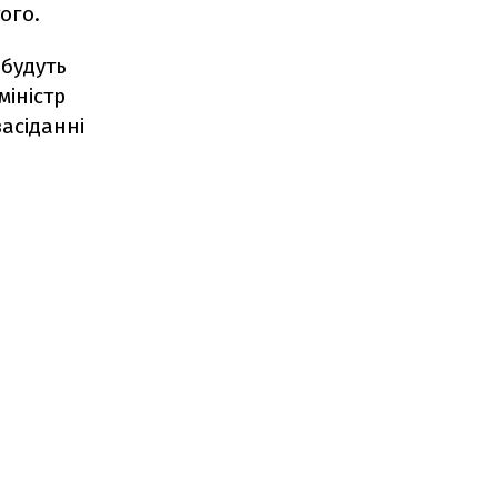
ого.
 будуть
міністр
засіданні