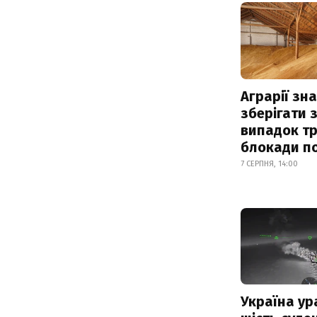
Аграрії зн
зберігати 
випадок т
блокади по
7 СЕРПНЯ, 14:00
Україна ур