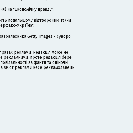
я) на "Економічну правду".
гають подальшому відтворенню та/чи
терфакс-Україна".
равовласника Getty Images - суворо
равах реклами. Редакція може не
 є рекламними, проте редакція бере
дповідальності за факти та оціночні
за зміст реклами несе рекламодавець.