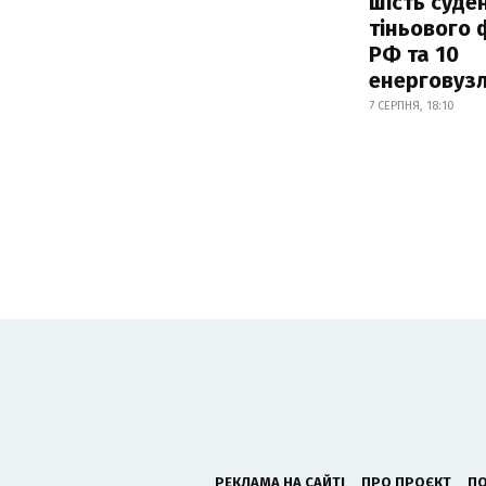
шість суде
тіньового 
РФ та 10
енерговузл
7 СЕРПНЯ, 18:10
РЕКЛАМА НА САЙТІ
ПРО ПРОЄКТ
ПО