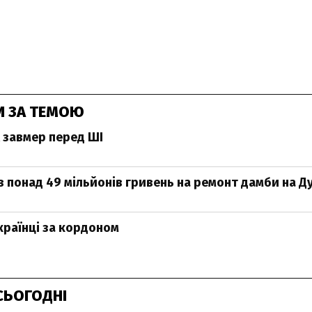
И ЗА ТЕМОЮ
 завмер перед ШІ
в понад 49 мільйонів гривень на ремонт дамби на Ду
країнці за кордоном
СЬОГОДНІ