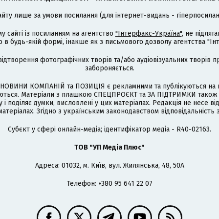
айту лише за умови посилання (для інтернет-видань - гіперпосиланн
му сайті із посиланням на агентство
"Інтерфакс-Україна"
, не підля
 будь-якій формі, інакше як з письмового дозволу агентства "Ін
відтворення фотографічних творів та/або аудіовізуальних творів п
забороняється.
НОВИНИ КОМПАНІЙ та ПОЗИЦІЯ є рекламними та публікуються на п
туються. Матеріали з плашкою СПЕЦПРОЄКТ та ЗА ПІДТРИМКИ також
 і поділяє думки, висловлені у цих матеріалах. Редакція не несе ві
атеріалах. Згідно з українським законодавством відповідальність 
Cубєкт у сфері онлайн-медіа; ідентифікатор медіа - R40-02163.
ТОВ "УП Медіа Плюс"
Адреса: 01032, м. Київ, вул. Жилянська, 48, 50А
Телефон: +380 95 641 22 07