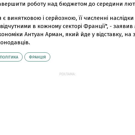
завершити роботу над бюджетом до середини лют
я є винятковою і серйозною, її численні наслідки
відчутними в кожному секторі Франції", - заявив 
економіки Антуан Арман, який йде у відставку, на 
конодавців.
ПОЛІТИКА
ФРАНЦІЯ
РЕКЛАМА: