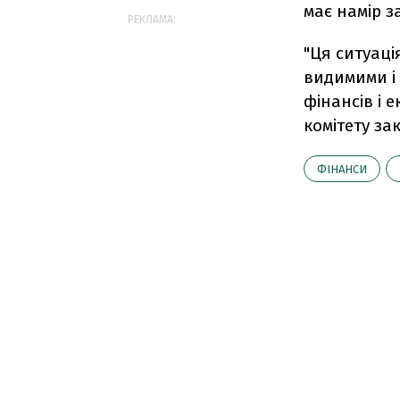
має намір 
РЕКЛАМА:
"Ця ситуаці
видимими і 
фінансів і 
комітету за
ФІНАНСИ