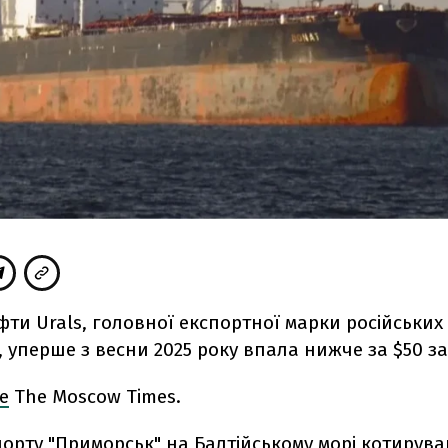
фти Urals, головної експортної марки російських
 уперше з весни 2025 року впала нижче за $50 за
е
The Moscow Times.
порту "Приморськ" на Балтійському морі котирув