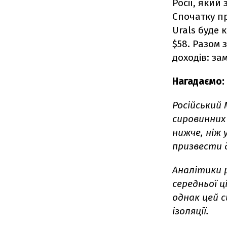
Росії, який
Спочатку пр
Urals буде 
$58. Разом
доходів: зам
Нагадаємо:
Російський 
сировинних 
нижче, ніж 
призвести 
Аналітики 
середньої ці
однак цей с
ізоляції.