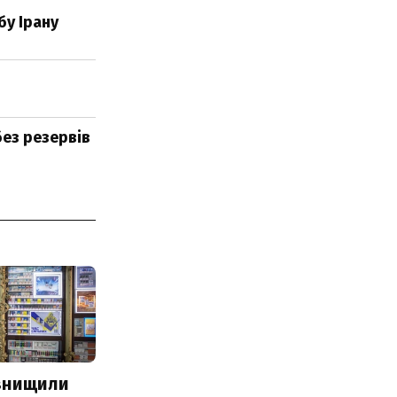
бу Ірану
без резервів
 знищили