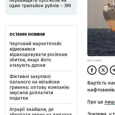
перевищить прогнози на
один трильйон рублів – ЗМІ
ОСТАННІ НОВИНИ
Черговий маркетплейс
відмовився
відшкодовувати росіянам
збитки, якщо його
GETTY IMAGES
атакують дрони
Фіктивні закупівлі
пального на мільйони
Вартість на
гривень: оптову компанію
нафтовиків,
змусили доплатити
податки
Про це
пиш
Аграрії знайшли, де
Зокрема, у 
зберігати зерно на випадок