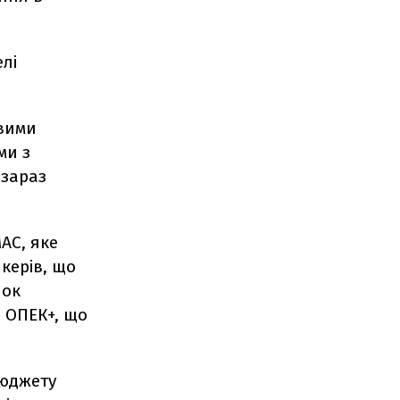
елі
овими
ми з
 зараз
АС, яке
керів, що
нок
 ОПЕК+, що
бюджету