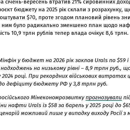
 за січень-вересень втратив 21% сировинних доход
оєкт бюджету на 2025 рік склали з розрахунку, щ
коштувати $70, проте згодом плановий рівень зн
 з ним було радикально зменшено план щодо на
ість 10,9 трлн рублів тепер влада очікує 8,6 трлн.
Мінфін у бюджет на 2026 рік заклав Urals по $59 
надходжень на низькому рівні – 8,9 трлн руб., щ
у 2024 році. При рекордних військових витратах 
до дефіциту бюджету РФ у 3,8 трлн руб.
російського Мінекономрозвитку
прогнозували
пі
ни нафти Urals із $58 за барель у 2025 році до $65
ценарій можливий лише у випадку виходу Росії з 