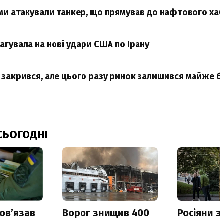
и атакували танкер, що прямував до нафтового ха
агувала на нові удари США по Ірану
 закрився, але цього разу ринок залишився майже 
СЬОГОДНІ
овʼязав
Ворог знищив 400
Росіяни