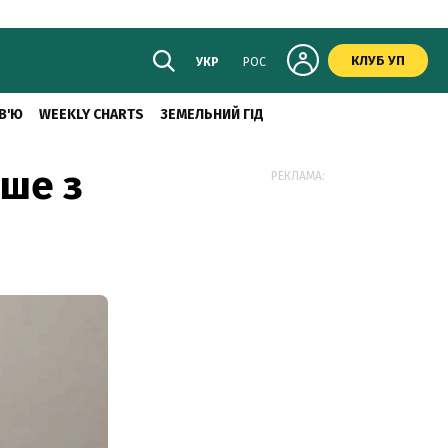
КЛУБ УП
УКР
РОС
В'Ю
WEEKLY CHARTS
ЗЕМЕЛЬНИЙ ГІД
рше з
РЕКЛАМА: