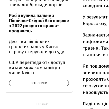
тривалої блокади портів
середині ти
Росія купила пальне з
У результат
Північно-Східної Азії вперше
Євросоюзу, я
з 2022 року: хто країна-
продавець
Зазначаєтьс
нафтовими 
Десятки підпільних
гральних залів у Києві:
травня. Так
справу скерували до суду
становить т
США переглядають доступ
Як повідомл
китайських компаній до
знизило нап
чипів Nvidia
проходять 
ВСІ НОВИНИ
сфокусован
нарощують 
Падіння ці
РЕКЛАМА: