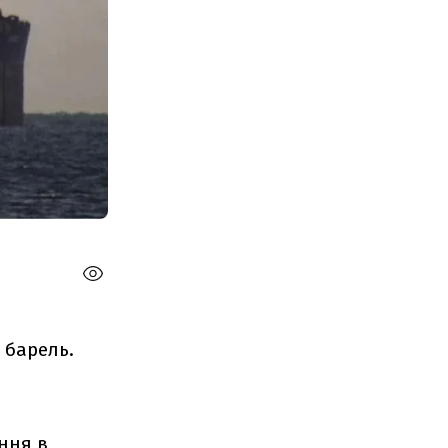
 барель.
ання в