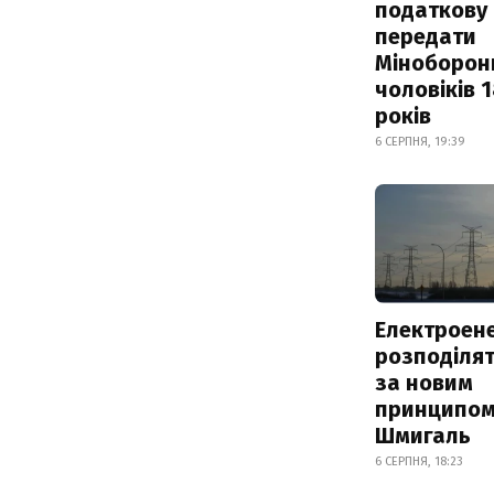
податкову
передати
Міноборон
чоловіків 
років
6 СЕРПНЯ, 19:39
Електроене
розподіля
за новим
принципом
Шмигаль
6 СЕРПНЯ, 18:23