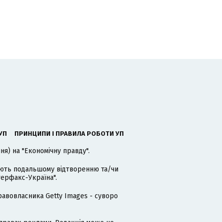
УП
ПРИНЦИПИ І ПРАВИЛА РОБОТИ УП
я) на "Економічну правду".
гають подальшому відтворенню та/чи
терфакс-Україна".
равовласника Getty Images - суворо