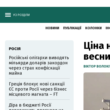
УСІ РОЗДІЛИ
НОВИНИ
ПУБЛІКАЦІЇ
КОЛОНКИ
ІН
Ціна 
РОСІЯ
весни
Російські олігархи виводять
мільярди доларів закордон
ВІКТОР ВОЛОКІ
через страх конфіскації
майна
Греція блокує нові санкції
ЄС проти Росії через бізнес
місцевого магната – FT
Діра в бюджеті Росії