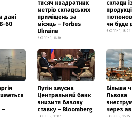
тисяч квадратних
склади і
метрів складських
продукці
и дані
приміщень за
тютюнови
18-60
місяць – Forbes
чи буде 
Ukraine
6 СЕРПНЯ, 18:04
6 СЕРПНЯ, 16:50
ргія
Путін змусив
Більша 
тиметься
Центральний банк
Львова
знизити базову
знестру
 –
ставку – Bloomberg
через ав
6 СЕРПНЯ, 15:07
6 СЕРПНЯ, 16:35