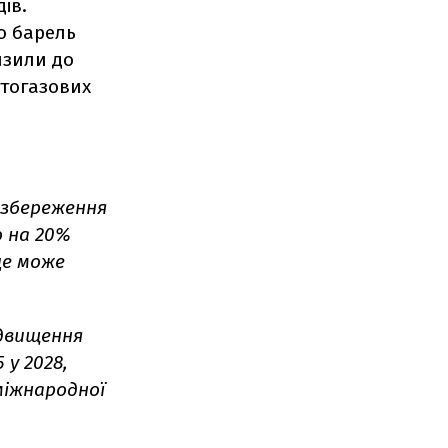
ів.
о барель
изили до
фтогазових
і збереження
о на 20%
це може
двищення
 у 2028,
міжнародної