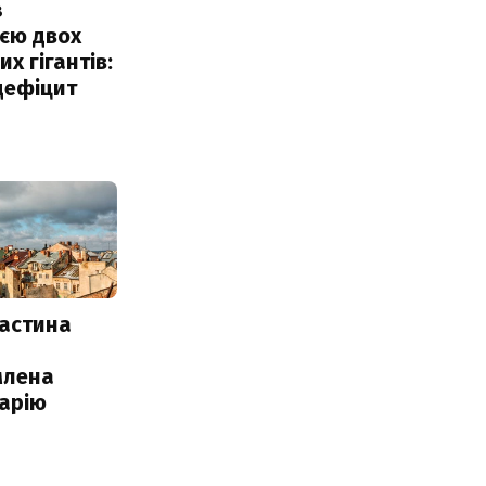
з
єю двох
х гігантів:
дефіцит
частина
млена
арію