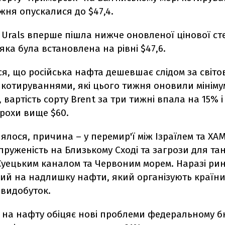
жня опускалися до $47,4.
і Urals вперше пішла нижче оновленої цінової ст
ка була встановлена ​​на рівні $47,6.
я, що російська нафта дешевшає слідом за світ
котируваннями, які цього тижня оновили мініму
, вартість сорту Brent за три тижні впала на 15% і
рохи вище $60.
ялося, причина – у перемир'ї між Ізраїлем та ХАМ
руженість на Близькому Сході та загрози для тан
Суецьким каналом та Червоним морем. Наразі ри
ий на надлишку нафти, який організують країни
видобуток.
н на нафту обіцяє нові проблеми федеральному 