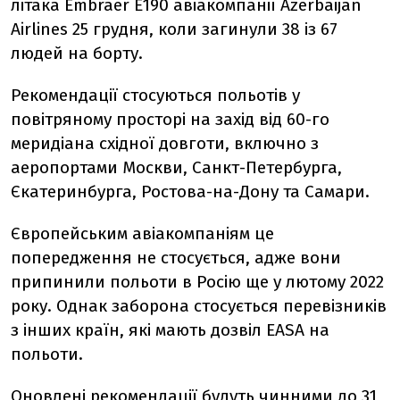
літака Embraer E190 авіакомпанії Azerbaijan
Airlines 25 грудня, коли загинули 38 із 67
людей на борту.
Рекомендації стосуються польотів у
повітряному просторі на захід від 60-го
меридіана східної довготи, включно з
аеропортами Москви, Санкт-Петербурга,
Єкатеринбурга, Ростова-на-Дону та Самари.
Європейським авіакомпаніям це
попередження не стосується, адже вони
припинили польоти в Росію ще у лютому 2022
року. Однак заборона стосується перевізників
з інших країн, які мають дозвіл EASA на
польоти.
Оновлені рекомендації будуть чинними до 31