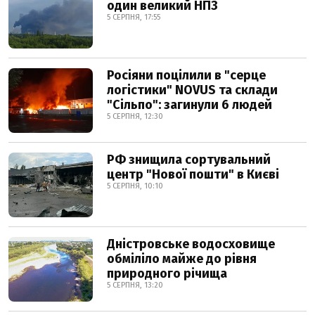
один великий НПЗ
5 СЕРПНЯ, 17:55
Росіяни поцілили в "серце
логістики" NOVUS та склади
"Сільпо": загинули 6 людей
5 СЕРПНЯ, 12:30
РФ знищила сортувальний
центр "Нової пошти" в Києві
5 СЕРПНЯ, 10:10
Дністровське водосховище
обміліло майже до рівня
природного річища
5 СЕРПНЯ, 13:20