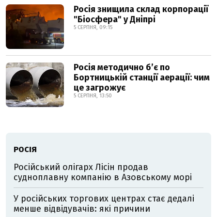
Росія знищила склад корпорації
"Біосфера" у Дніпрі
5 СЕРПНЯ, 09:15
Росія методично б’є по
Бортницькій станції аерації: чим
це загрожує
5 СЕРПНЯ, 13:50
РОСІЯ
Російський олігарх Лісін продав
судноплавну компанію в Азовському морі
У російських торгових центрах стає дедалі
менше відвідувачів: які причини