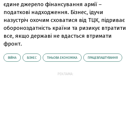
єдине джерело фінансування армії –
податкові надходження. Бізнес, ідучи
назустріч охочим сховатися від ТЦК, підриває
обороноздатність країни та ризикує втратити
все, якщо державі не вдасться втримати
фронт.
ВІЙНА
БІЗНЕС
ТІНЬОВА ЕКОНОМІКА
ПРАЦЕВЛАШТУВАННЯ
РЕКЛАМА: