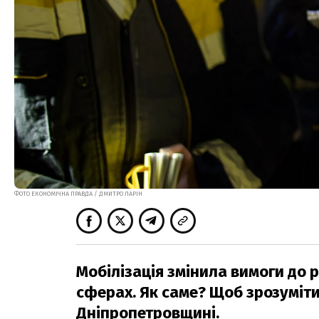
ФОТО ЕКОНОМІЧНА ПРАВДА / ДМИТРО ЛАРІН
Мобілізація змінила вимоги до 
сферах. Як саме? Щоб зрозуміти
Дніпропетровщині.