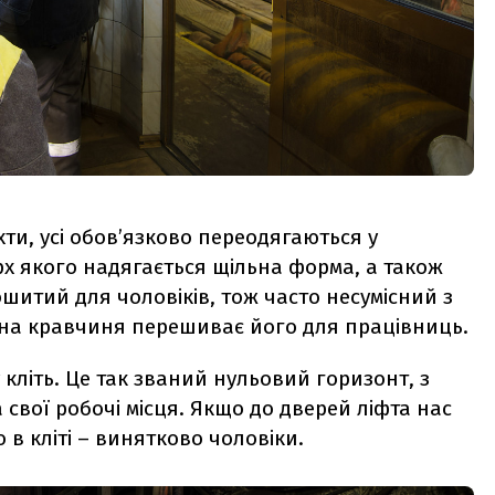
ти, усі обов’язково переодягаються у
х якого надягається щільна форма, а також
ошитий для чоловіків, тож часто несумісний з
тна кравчиня перешиває його для працівниць.
літь. Це так званий нульовий горизонт, з
свої робочі місця. Якщо до дверей ліфта нас
в кліті – винятково чоловіки.