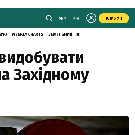
КЛУБ УП
УКР
РОС
В'Ю
WEEKLY CHARTS
ЗЕМЕЛЬНИЙ ГІД
 видобувати
на Західному