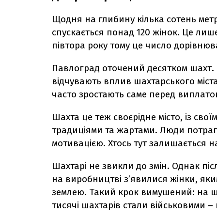
Щодня на глибину кілька сотень метр
спускається понад 120 жінок. Це лише
півтора року тому це число дорівнюв
Павлоград оточений десятком шахт. Н
відчувають вплив шахтарського міста
часто зростають саме перед виплато
Шахта це теж своєрідне місто, із сво
традиціями та жартами. Люди потрапл
мотивацією. Хтось тут залишається на 
Шахтарі не звикли до змін. Однак піс
на виробництві з’явилися жінки, як
землею. Такий крок вимушений:
на ш
тисячі шахтарів
стали військовими – 