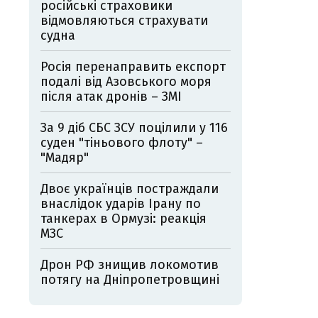
російські страховики
відмовляються страхувати
судна
Росія перенаправить експорт
подалі від Азовського моря
після атак дронів – ЗМІ
За 9 діб СБС ЗСУ поцілили у 116
суден "тіньового флоту" –
"Мадяр"
Двоє українців постраждали
внаслідок ударів Ірану по
танкерах в Ормузі: реакція
МЗС
Дрон РФ знищив локомотив
потягу на Дніпропетровщині