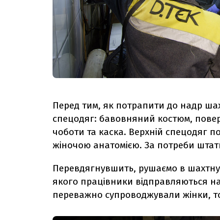
Перед тим, як потрапити до надр шах
спецодяг: бавовняний костюм, повер
чоботи та каска. Верхній спецодяг п
жіночою анатомією. За потреби шта
Перевдягнувшить, рушаємо в шахтну к
якого працівники відправляються на 
переважно супроводжували жінки, то 