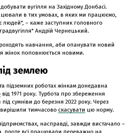
добувати вугілля на Західному Донбасі.
рацювали в тих умовах, в яких ми працюємо,
є людей", – каже
заступник головного
градвугілля" Андрій Чернецький.
проходять навчання, аби опанувати новий
для жінок поповнюється новими.
 під землею
та підземних роботах жінкам донедавна
ю
від 1971 року. Турбота про збереження
під сумніви до березня 2022 року. Через
і вирішили тимчасово
скасувати
цю норму.
 підприємствах, насправді, завжди вистачало –
на, проте всі працювали переважно на