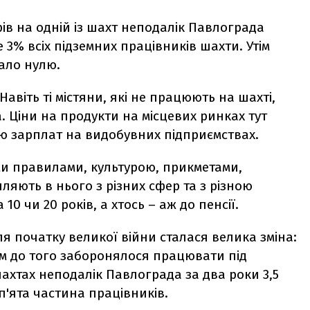
ів на одній із шахт неподалік Павлограда
 3% всіх підземних працівників шахти. Утім
ало нулю.
авіть ті містяни, які не працюють на шахті,
. Ціни на продукти на місцевих ринках тут
ю зарплат на видобувних підприємствах.
їми правилами, культурою, прикметами,
яють в нього з різних сфер та з різною
10 чи 20 років, а хтось – аж до пенсії.
ля початку великої війни сталася велика зміна:
им до того заборонялося працювати під
ахтах неподалік Павлограда за два роки 3,5
п'ята частина працівників.