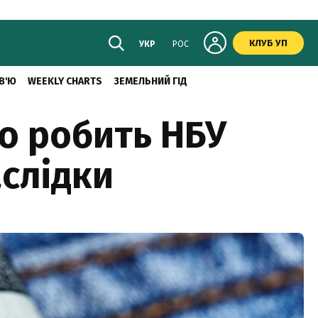
КЛУБ УП
УКР
РОС
В'Ю
WEEKLY CHARTS
ЗЕМЕЛЬНИЙ ГІД
що робить НБУ
аслідки