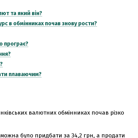
лют та який він?
урс в обмінниках почав знову рости?
то програє?
ння?
?
тати плаваючим?
анківських валютних обмінниках почав різко
можна було придбати за 34,2 грн, а продати