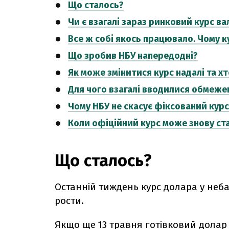
Що сталось?
Чи є взагалі зараз ринковий курс ва
Все ж собі якось працювало. Чому к
Що зробив НБУ напередодні?
Як може змінитися курс надалі та х
Для чого взагалі вводилися обмеже
Чому НБУ не скасує фіксований курс
Коли офіційний курс може знову с
Що сталось?
Останній тиждень курс долара у неб
рости.
Якщо ще 13 травня готівковий долар 