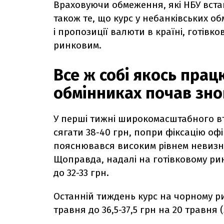
Враховуючи обмеження, які НБУ вста
також те, що курс у небанківських о
і пропозиції валюти в країні, готів
ринковим.
Все ж собі якось прац
обмінниках почав зно
У перші тижні широкомасштабного вто
сягати 38-40 грн, попри фіксацію оф
пояснювався високим рівнем невизна
Щоправда, надалі на готівковому рин
до 32-33 грн.
Останній тиждень курс на чорному рин
травня до 36,5-37,5 грн на 20 травня