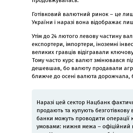
продовжувалась.
Готівковий валютний ринок – це ли
України і наразі вона відображає л
Утім до 24 лютого левову частину в
експортери, імпортери, іноземні інве
великих гравців відігравали ключов
Тому часто курс валют змінювався пі
дешевшав, бо валюту продавали агро
ближче до осені валюта дорожчала, б
Наразі цей сектор Нацбанк фактично
продають та купують безготівкову 
банки можуть проводити операції 
умовами: нижня межа – офіційний ку