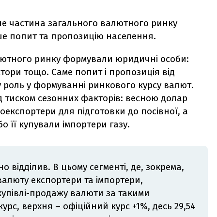
ше частина загального валютного ринку
ише попит та пропозицію населення.
алютного ринку формували юридичні особи:
стори тощо. Саме попит і пропозиція від
у роль у формуванні ринкового курсу валют.
д тиском сезонних факторів: весною долар
експортери для підготовки до посівної, а
о її купували імпортери газу.
 відділив. В цьому сегменті, де, зокрема,
валюту експортери та імпортери,
купівлі-продажу валюти за такими
рс, верхня – офіційний курс +1%, десь 29,54