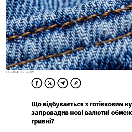
UA.DEPOSITPHOTOS.COM
Що відбувається з готівковим к
запровадив нові валютні обмеж
гривні?