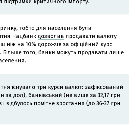
ля підтримки критичного імпорту.
 ринку, тобто для населення були
вітня Нацбанк
дозволив
продавати валюту
ьш ніж на 10% дорожче за офіційний курс
р). Більше того, банки можуть продавати лише
населення.
квітня існувало три курси валют: зафіксований
н за дол), банківський (не вище за 32,17 грн
з і відбулось помітне зростання (до 36-37 грн