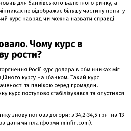
новив для банківського валютного ринку, а
бмінниках не відображає більшу частину попиту
ковий курс навряд чи можна назвати справді
ювало. Чому курс в
ву рости?
ргнення Росії курс долара в обмінниках міг
іційного курсу Нацбанком. Такий курс
ченості та панікою серед громадян.
ку курс поступово стабілізувався та опустився
ку знову поповз догори: з 34,2-34,5 грн на 13
 (за даними платформи minfin.com).