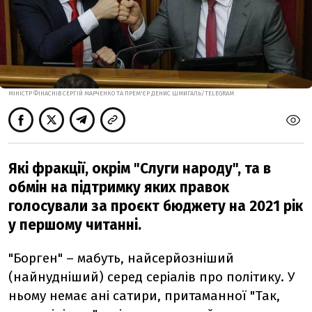
МІНІСТР ФІНАСНІВ СЕРГІЙ МАРЧЕНКО ТА ПРЕМ'ЄР ДЕНИС ШМИГАЛЬ/TELEGRAM
Які фракції, окрім "Слуги народу", та в
обмін на підтримку яких правок
голосували за проєкт бюджету на 2021 рік
у першому читанні.
"Борген" – мабуть, найсерйозніший
(найнудніший) серед серіалів про політику. У
ньому немає ані сатири, притаманної "Так,