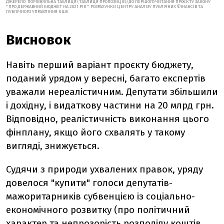
ДЖЕРЕЛО: ПОРІВНЯЛЬНА ТАБЛИЦЯ (ТАБЛИЦЯ ПРОПОЗИЦІЙ) ДО ПЕРШОГО ЧИТАННЯ ПРОЄКТУ ЗАКОНУ
"ПРО ДЕРЖАВНИЙ БЮДЖЕТ НА 2021 РІК". РОЗРАХУНКИ ЦЕНТРУ АНАЛІЗУ ПУБЛІЧНИХ ФІНАНСІВ ТА
ПУБЛІЧНОГО УПРАВЛІННЯ КШЕ
Висновок
Навіть перший варіант проєкту бюджету,
поданий урядом у вересні, багато експертів
уважали нереалістичним. Депутати збільшили
і дохідну, і видаткову частини на 20 млрд грн.
Відповідно, реалістичність виконання цього
фінплану, якщо його схвалять у такому
вигляді, знижується.
Судячи з природи ухвалених правок, уряду
довелося "купити" голоси депутатів-
мажоритарників субвенцією із соціально-
економічного розвитку (про політичний
характер та непрозорість розподілу коштів