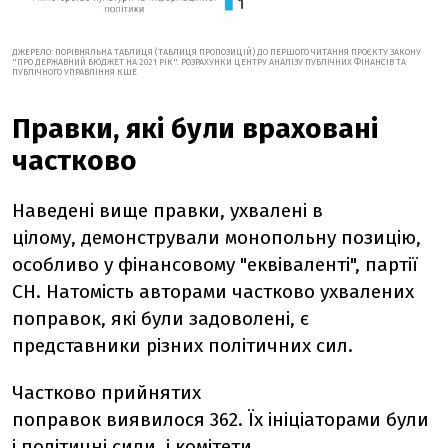
ДЖЕРЕЛО: ПОРІВНЯЛЬНА ТАБЛИЦЯ (ТАБЛИЦЯ ПРОПОЗИЦІЙ) ДО ПЕРШОГО ЧИТАННЯ ПРОЄКТУ ЗАКОНУ
"ПРО ДЕРЖАВНИЙ БЮДЖЕТ НА 2021 РІК". РОЗРАХУНКИ ЦЕНТРУ АНАЛІЗУ ПУБЛІЧНИХ ФІНАНСІВ ТА
ПУБЛІЧНОГО УПРАВЛІННЯ КШЕ
Правки, які були враховані
частково
Наведені вище правки, ухвалені в
цілому, демонстрували монопольну позицію,
особливо у фінансовому "еквіваленті", партії
СН. Натомість авторами частково ухвалених
поправок, які були задоволені, є
представники різних політичних сил.
Частково прийнятих
поправок виявилося 362. Їх ініціаторами були
і політичні сили, і комітети.