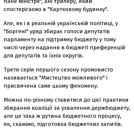
пане міністре", ані трилеру, який
спостерігаємо в "Картковому будинку".
Але, як і в реальній українській політиці, у
"Боргені" уряд збирає голоси депутатів
парламенту на підтримку бюджету у тому
числі через надання в бюджеті преференцій
для депутатів та їхніх округів.
Третя серія першого сезону промовисто
називається "Мистецтво можливого" і
присвячена саме цьому феномену.
Можна по-різному ставитися до цієї практики
збирання коаліції за ухвалення держбюджету,
але це така ж рутина бюджетного процесу,
як, скажімо, підготовка бюджетних запитів.