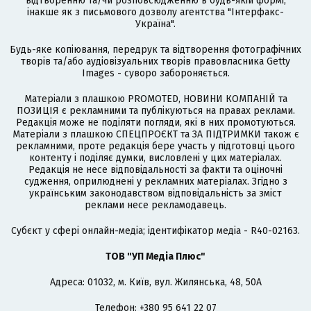
відтворенню та/чи розповсюдженню в будь-якій формі,
інакше як з письмового дозволу агентства "Інтерфакс-
Україна".
Будь-яке копіювання, передрук та відтворення фотографічних
творів та/або аудіовізуальних творів правовласника Getty
Images - суворо забороняється.
Матеріали з плашкою PROMOTED, НОВИНИ КОМПАНІЙ та
ПОЗИЦІЯ є рекламними та публікуються на правах реклами.
Редакція може не поділяти погляди, які в них промотуються.
Матеріали з плашкою СПЕЦПРОЄКТ та ЗА ПІДТРИМКИ також є
рекламними, проте редакція бере участь у підготовці цього
контенту і поділяє думки, висловлені у цих матеріалах.
Редакція не несе відповідальності за факти та оціночні
судження, оприлюднені у рекламних матеріалах. Згідно з
українським законодавством відповідальність за зміст
реклами несе рекламодавець.
Cубєкт у сфері онлайн-медіа; ідентифікатор медіа - R40-02163.
ТОВ "УП Медіа Плюс"
Адреса: 01032, м. Київ, вул. Жилянська, 48, 50А
Телефон: +380 95 641 22 07