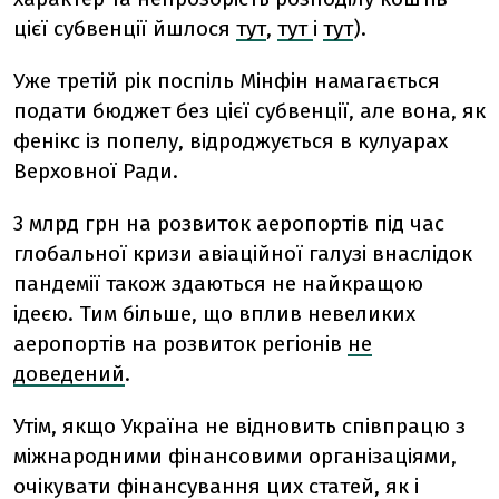
цієї субвенції йшлося
тут
,
тут
і
тут
).
Уже третій рік поспіль Мінфін намагається
подати бюджет без цієї субвенції, але вона, як
фенікс із попелу, відроджується в кулуарах
Верховної Ради.
3 млрд грн на розвиток аеропортів під час
глобальної кризи авіаційної галузі внаслідок
пандемії також здаються не найкращою
ідеєю. Тим більше, що вплив невеликих
аеропортів на розвиток регіонів
не
доведений
.
Утім, якщо Україна не відновить співпрацю з
міжнародними фінансовими організаціями,
очікувати фінансування цих статей, як і