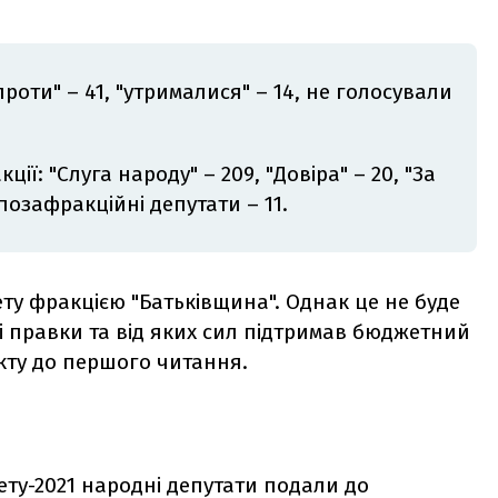
проти" – 41, "утрималися" – 14, не голосували
ії: "Слуга народу" – 209, "Довіра" – 20, "За
 позафракційні депутати – 11.
ту фракцією "Батьківщина". Однак це не буде
і правки та від яких сил підтримав бюджетний
кту до першого читання.
ту-2021 народні депутати подали до