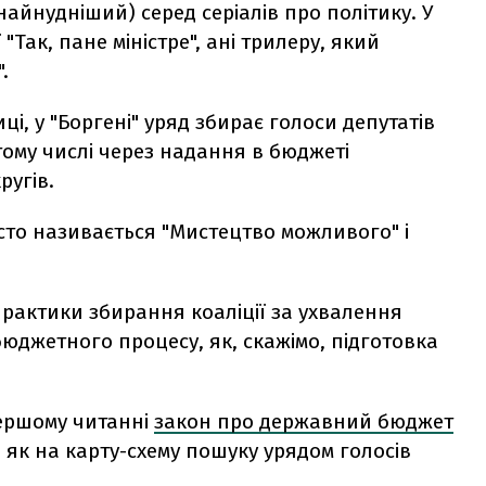
найнудніший) серед серіалів про політику. У
Так, пане міністре", ані трилеру, який
.
иці, у "Боргені" уряд збирає голоси депутатів
тому числі через надання в бюджеті
ругів.
сто називається "Мистецтво можливого" і
практики збирання коаліції за ухвалення
юджетного процесу, як, скажімо, підготовка
першому читанні
закон про державний бюджет
як на карту-схему пошуку урядом голосів