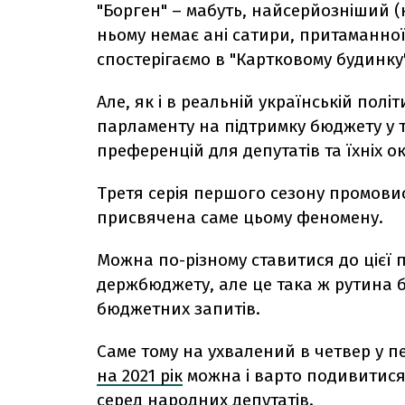
"Борген" – мабуть, найсерйозніший (
ньому немає ані сатири, притаманної "
спостерігаємо в "Картковому будинку"
Але, як і в реальній українській політ
парламенту на підтримку бюджету у 
преференцій для депутатів та їхніх ок
Третя серія першого сезону промови
присвячена саме цьому феномену.
Можна по-різному ставитися до цієї 
держбюджету, але це така ж рутина б
бюджетних запитів.
Саме тому на ухвалений в четвер у 
на 2021 рік
можна і варто подивитися 
серед народних депутатів.