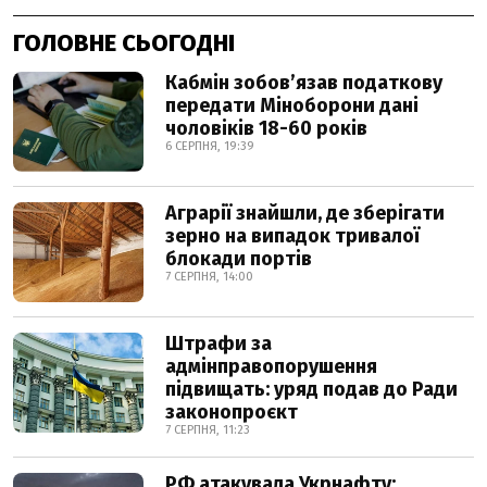
ГОЛОВНЕ СЬОГОДНІ
Кабмін зобовʼязав податкову
передати Міноборони дані
чоловіків 18-60 років
6 СЕРПНЯ, 19:39
Аграрії знайшли, де зберігати
зерно на випадок тривалої
блокади портів
7 СЕРПНЯ, 14:00
Штрафи за
адмінправопорушення
підвищать: уряд подав до Ради
законопроєкт
7 СЕРПНЯ, 11:23
РФ атакувала Укрнафту: