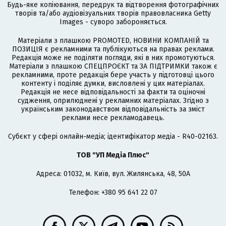
Будь-яке копіювання, передрук та відтворення фотографічних
творів та/або аудіовізуальних творів правовласника Getty
Images - суворо забороняється.
Матеріали з плашкою PROMOTED, НОВИНИ КОМПАНІЙ та
ПОЗИЦІЯ є рекламними та публікуються на правах реклами.
Редакція може не поділяти погляди, які в них промотуються.
Матеріали з плашкою СПЕЦПРОЄКТ та ЗА ПІДТРИМКИ також є
рекламними, проте редакція бере участь у підготовці цього
контенту і поділяє думки, висловлені у цих матеріалах.
Редакція не несе відповідальності за факти та оціночні
судження, оприлюднені у рекламних матеріалах. Згідно з
українським законодавством відповідальність за зміст
реклами несе рекламодавець.
Cубєкт у сфері онлайн-медіа; ідентифікатор медіа - R40-02163.
ТОВ "УП Медіа Плюс"
Адреса: 01032, м. Київ, вул. Жилянська, 48, 50А
Телефон: +380 95 641 22 07