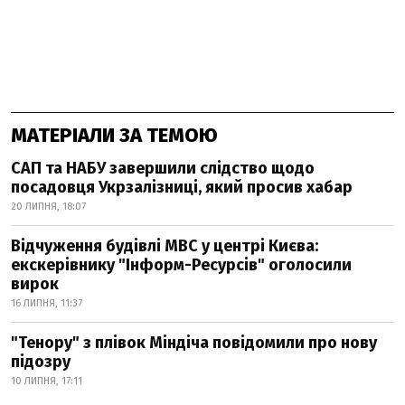
МАТЕРІАЛИ ЗА ТЕМОЮ
САП та НАБУ завершили слідство щодо
посадовця Укрзалізниці, який просив хабар
20 ЛИПНЯ, 18:07
Відчуження будівлі МВС у центрі Києва:
екскерівнику "Інформ-Ресурсів" оголосили
вирок
16 ЛИПНЯ, 11:37
"Тенору" з плівок Міндіча повідомили про нову
підозру
10 ЛИПНЯ, 17:11