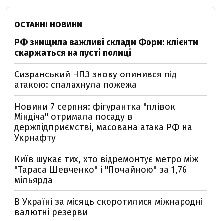
ОСТАННІ НОВИНИ
РФ знищила важливі склади Фори: клієнти
скаржаться на пусті полиці
Сизранський НПЗ знову опинився під
атакою: спалахнула пожежа
Новини 7 серпня: фігурантка "плівок
Міндіча" отримала посаду в
держпідприємстві, масована атака РФ на
Укрнафту
Київ шукає тих, хто відремонтує метро між
"Тараса Шевченко" і "Почайною" за 1,76
мільярда
В Україні за місяць скоротилися міжнародні
валютні резерви