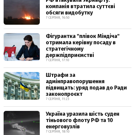
РФ атакувала Укрнафту:
компанія втратила суттєві
обсяги видобутку
7 СЕРПНЯ, 16:50
Фігурантка "плівок Міндіча"
отримала керівну посаду в
стратегічному
держпідприємстві
7 СЕРПНЯ, 17:10
Штрафи за
адмінправопорушення
підвищать: уряд подав до Ради
законопроєкт
7 СЕРПНЯ, 11:23
Україна уразила шість суден
тіньового флоту РФ та 10
енерговузлів
7 СЕРПНЯ, 18:10