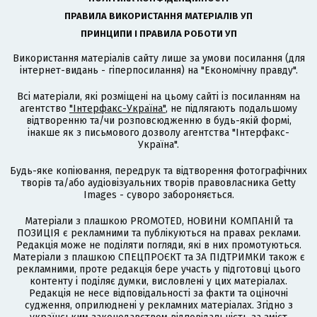
ПРАВИЛА ВИКОРИСТАННЯ МАТЕРІАЛІВ УП
ПРИНЦИПИ І ПРАВИЛА РОБОТИ УП
Використання матеріалів сайту лише за умови посилання (для
інтернет-видань - гіперпосилання) на "Економічну правду".
Всі матеріали, які розміщені на цьому сайті із посиланням на
агентство
"Інтерфакс-Україна"
, не підлягають подальшому
відтворенню та/чи розповсюдженню в будь-якій формі,
інакше як з письмового дозволу агентства "Інтерфакс-
Україна".
Будь-яке копіювання, передрук та відтворення фотографічних
творів та/або аудіовізуальних творів правовласника Getty
Images - суворо забороняється.
Матеріали з плашкою PROMOTED, НОВИНИ КОМПАНІЙ та
ПОЗИЦІЯ є рекламними та публікуються на правах реклами.
Редакція може не поділяти погляди, які в них промотуються.
Матеріали з плашкою СПЕЦПРОЄКТ та ЗА ПІДТРИМКИ також є
рекламними, проте редакція бере участь у підготовці цього
контенту і поділяє думки, висловлені у цих матеріалах.
Редакція не несе відповідальності за факти та оціночні
судження, оприлюднені у рекламних матеріалах. Згідно з