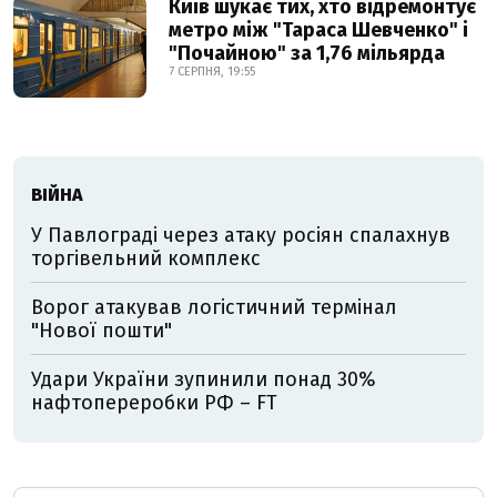
Київ шукає тих, хто відремонтує
метро між "Тараса Шевченко" і
"Почайною" за 1,76 мільярда
7 СЕРПНЯ, 19:55
ВІЙНА
У Павлограді через атаку росіян спалахнув
торгівельний комплекс
Ворог атакував логістичний термінал
"Нової пошти"
Удари України зупинили понад 30%
нафтопереробки РФ – FT