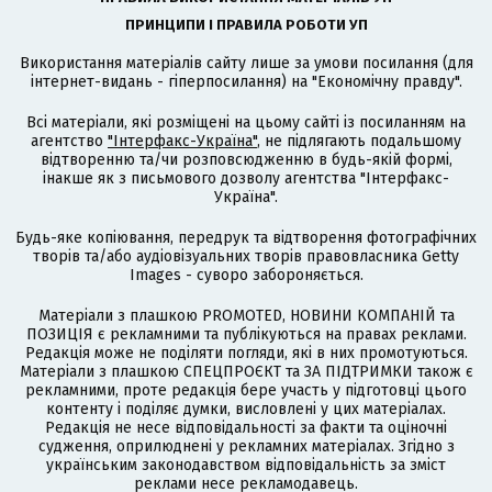
ПРИНЦИПИ І ПРАВИЛА РОБОТИ УП
Використання матеріалів сайту лише за умови посилання (для
інтернет-видань - гіперпосилання) на "Економічну правду".
Всі матеріали, які розміщені на цьому сайті із посиланням на
агентство
"Інтерфакс-Україна"
, не підлягають подальшому
відтворенню та/чи розповсюдженню в будь-якій формі,
інакше як з письмового дозволу агентства "Інтерфакс-
Україна".
Будь-яке копіювання, передрук та відтворення фотографічних
творів та/або аудіовізуальних творів правовласника Getty
Images - суворо забороняється.
Матеріали з плашкою PROMOTED, НОВИНИ КОМПАНІЙ та
ПОЗИЦІЯ є рекламними та публікуються на правах реклами.
Редакція може не поділяти погляди, які в них промотуються.
Матеріали з плашкою СПЕЦПРОЄКТ та ЗА ПІДТРИМКИ також є
рекламними, проте редакція бере участь у підготовці цього
контенту і поділяє думки, висловлені у цих матеріалах.
Редакція не несе відповідальності за факти та оціночні
судження, оприлюднені у рекламних матеріалах. Згідно з
українським законодавством відповідальність за зміст
реклами несе рекламодавець.