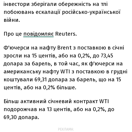
інвестори зберігали обережність на тлі
побоювань ескалації російсько-української
війни.
Про це
повідомляє
Reuters.
Ф'ючерси на нафту Brent з поставкою в січні
зросли на 15 центів, або на 0,2%, до 73,45
долара за барель, в той час, як ф'ючерси на
американську нафту WTI з поставкою в грудні
коштували 69,31 долара за барель, що на 15
центів, або на 0,2% більше.
Більш активний січневий контракт WTI
подорожчав на 13 центів, або на 0,2%, до
69,30 долара.
РЕКЛАМА: