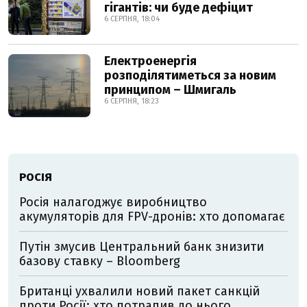
гігантів: чи буде дефіцит
6 СЕРПНЯ, 18:04
Електроенергія
розподілятиметься за новим
принципом – Шмигаль
6 СЕРПНЯ, 18:23
РОСІЯ
Росія налагоджує виробництво
акумуляторів для FPV-дронів: хто допомагає
Путін змусив Центральний банк знизити
базову ставку – Bloomberg
Британці ухвалили новий пакет санкцій
проти Росії: хто потрапив до нього