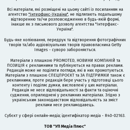
Всі матеріали, які розміщені на цьому сайті із посиланням на
агентство
"Інтерфакс-Україна"
, не підлягають подальшому
відтворенню та/чи розповсюдженню в будь-якій формі,
інакше як з письмового дозволу агентства "Інтерфакс-
Україна".
Будь-яке копіювання, передрук та відтворення фотографічних
творів та/або аудіовізуальних творів правовласника Getty
Images - суворо забороняється.
Матеріали з плашкою PROMOTED, НОВИНИ КОМПАНІЙ та
ПОЗИЦІЯ є рекламними та публікуються на правах реклами.
Редакція може не поділяти погляди, які в них промотуються.
Матеріали з плашкою СПЕЦПРОЄКТ та ЗА ПІДТРИМКИ також є
рекламними, проте редакція бере участь у підготовці цього
контенту і поділяє думки, висловлені у цих матеріалах.
Редакція не несе відповідальності за факти та оціночні
судження, оприлюднені у рекламних матеріалах. Згідно з
українським законодавством відповідальність за зміст
реклами несе рекламодавець.
Cубєкт у сфері онлайн-медіа; ідентифікатор медіа - R40-02163.
ТОВ "УП Медіа Плюс"