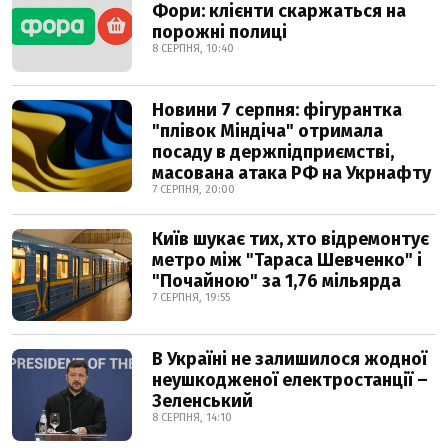
Фори: клієнти скаржаться на
порожні полиці
8 СЕРПНЯ, 10:40
Новини 7 серпня: фігурантка
"плівок Міндіча" отримала
посаду в держпідприємстві,
масована атака РФ на Укрнафту
7 СЕРПНЯ, 20:00
Київ шукає тих, хто відремонтує
метро між "Тараса Шевченко" і
"Почайною" за 1,76 мільярда
7 СЕРПНЯ, 19:55
В Україні не залишилося жодної
неушкодженої електростанції –
Зеленський
8 СЕРПНЯ, 14:10