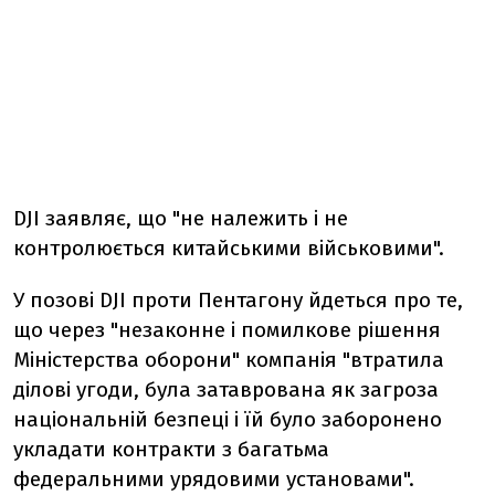
DJI заявляє, що "не належить і не
контролюється китайськими військовими".
У позові DJI проти Пентагону йдеться про те,
що через "незаконне і помилкове рішення
Міністерства оборони" компанія "втратила
ділові угоди, була затаврована як загроза
національній безпеці і їй було заборонено
укладати контракти з багатьма
федеральними урядовими установами".