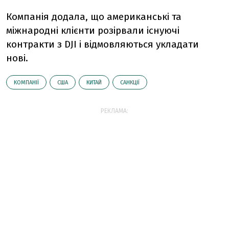
Компанія додала, що американські та
міжнародні клієнти розірвали існуючі
контракти з DJI і відмовляються укладати
нові.
КОМПАНІЇ
США
КИТАЙ
САНКЦІЇ
РЕКЛАМА: