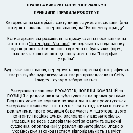
ПРАВИЛА ВИКОРИСТАННЯ МАТЕРІАЛІВ УП
ПРИНЦИПИ І ПРАВИЛА РОБОТИ УП
Використання матеріалів сайту лише за умови посилання (для
інтернет-видань - гіперпосилання) на "Економічну правду".
Всі матеріали, які розміщені на цьому сайті із посиланням на
агентство
"Інтерфакс-Україна"
, не підлягають подальшому
відтворенню та/чи розповсюдженню в будь-якій формі,
інакше як з письмового дозволу агентства "Інтерфакс-
Україна".
Будь-яке копіювання, передрук та відтворення фотографічних
творів та/або аудіовізуальних творів правовласника Getty
Images - суворо забороняється.
Матеріали з плашкою PROMOTED, НОВИНИ КОМПАНІЙ та
ПОЗИЦІЯ є рекламними та публікуються на правах реклами.
Редакція може не поділяти погляди, які в них промотуються.
Матеріали з плашкою СПЕЦПРОЄКТ та ЗА ПІДТРИМКИ також є
рекламними, проте редакція бере участь у підготовці цього
контенту і поділяє думки, висловлені у цих матеріалах.
Редакція не несе відповідальності за факти та оціночні
судження, оприлюднені у рекламних матеріалах. Згідно з
українським законодавством відповідальність за зміст