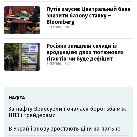
Путін змусив Центральний банк
знизити базову ставку –
Bloomberg
6 СЕРПНЯ, 15:07
Росіяни знищили склади із
продукцією двох тютюнових
гігантів: чи буде дефіцит
6 СЕРПНЯ, 18:04
НАФТА
За нафту Венесуели почалася боротьба між
НПЗ і трейдерами
В Україні знову зростають ціни на пальне