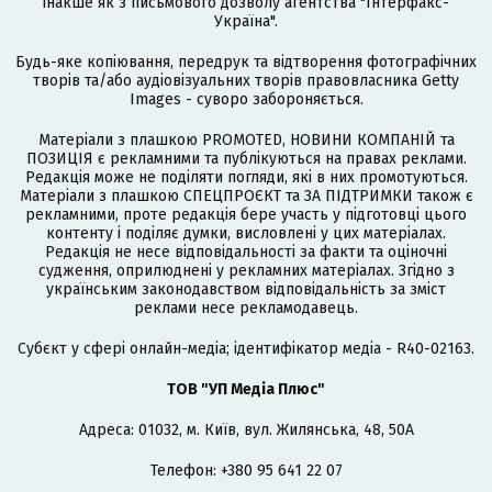
інакше як з письмового дозволу агентства "Інтерфакс-
Україна".
Будь-яке копіювання, передрук та відтворення фотографічних
творів та/або аудіовізуальних творів правовласника Getty
Images - суворо забороняється.
Матеріали з плашкою PROMOTED, НОВИНИ КОМПАНІЙ та
ПОЗИЦІЯ є рекламними та публікуються на правах реклами.
Редакція може не поділяти погляди, які в них промотуються.
Матеріали з плашкою СПЕЦПРОЄКТ та ЗА ПІДТРИМКИ також є
рекламними, проте редакція бере участь у підготовці цього
контенту і поділяє думки, висловлені у цих матеріалах.
Редакція не несе відповідальності за факти та оціночні
судження, оприлюднені у рекламних матеріалах. Згідно з
українським законодавством відповідальність за зміст
реклами несе рекламодавець.
Cубєкт у сфері онлайн-медіа; ідентифікатор медіа - R40-02163.
ТОВ "УП Медіа Плюс"
Адреса: 01032, м. Київ, вул. Жилянська, 48, 50А
Телефон: +380 95 641 22 07