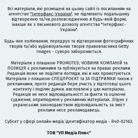
Всі матеріали, які розміщені на цьому сайті із посиланням на
агентство
"Інтерфакс-Україна"
, не підлягають подальшому
відтворенню та/чи розповсюдженню в будь-якій формі,
інакше як з письмового дозволу агентства "Інтерфакс-
Україна".
Будь-яке копіювання, передрук та відтворення фотографічних
творів та/або аудіовізуальних творів правовласника Getty
Images - суворо забороняється.
Матеріали з плашкою PROMOTED, НОВИНИ КОМПАНІЙ та
ПОЗИЦІЯ є рекламними та публікуються на правах реклами.
Редакція може не поділяти погляди, які в них промотуються.
Матеріали з плашкою СПЕЦПРОЄКТ та ЗА ПІДТРИМКИ також є
рекламними, проте редакція бере участь у підготовці цього
контенту і поділяє думки, висловлені у цих матеріалах.
Редакція не несе відповідальності за факти та оціночні
судження, оприлюднені у рекламних матеріалах. Згідно з
українським законодавством відповідальність за зміст
реклами несе рекламодавець.
Cубєкт у сфері онлайн-медіа; ідентифікатор медіа - R40-02163.
ТОВ "УП Медіа Плюс"