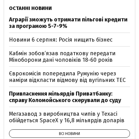
ОСТАННІ НОВИНИ
Аграрії зможуть отримати пільгові кредити
за програмою 5-7-9%
Новини 6 серпня: Росія нищить бізнес
Кабмін зобовʼязав податкову передати
Міноборони дані чоловіків 18-60 років
Єврокомісія попередила Румунію через
наміри відкласти відмову від вугільних ТЕС
Привласнення мільярдів Приватбанку:
справу Коломойського скерували до суду
Мегазавод з виробництва чипів у Техасі
обійдеться SpaceX у 16,8 мільярдів доларів
ВСІ НОВИНИ