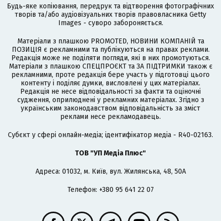
Будь-яке копіювання, передрук та відтворення фотографічних
творів та/або аудіовізуальних творів правовласника Getty
Images - суворо забороняється.
Матеріали з плашкою PROMOTED, НОВИНИ КОМПАНІЙ та
ПОЗИЦІЯ є рекламними та публікуються на правах реклами.
Редакція може не поділяти погляди, які в них промотуються.
Матеріали з плашкою СПЕЦПРОЄКТ та ЗА ПІДТРИМКИ також є
рекламними, проте редакція бере участь у підготовці цього
контенту і поділяє думки, висловлені у цих матеріалах.
Редакція не несе відповідальності за факти та оціночні
судження, оприлюднені у рекламних матеріалах. Згідно з
українським законодавством відповідальність за зміст
реклами несе рекламодавець.
Cубєкт у сфері онлайн-медіа; ідентифікатор медіа - R40-02163.
ТОВ "УП Медіа Плюс"
Адреса: 01032, м. Київ, вул. Жилянська, 48, 50А
Телефон: +380 95 641 22 07