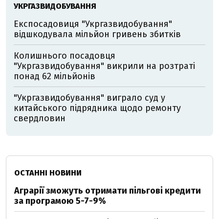
УКРГАЗВИДОБУВАННЯ
Експосадовиця "Укргазвидобування"
відшкодувала мільйон гривень збитків
Колишнього посадовця
"Укргазвидобування" викрили на розтраті
понад 62 мільйонів
"Укргазвидобування" виграло суд у
китайського підрядника щодо ремонту
свердловин
ОСТАННІ НОВИНИ
Аграрії зможуть отримати пільгові кредити
за програмою 5-7-9%