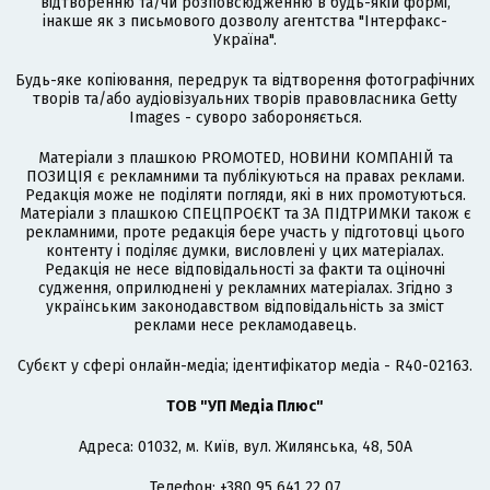
відтворенню та/чи розповсюдженню в будь-якій формі,
інакше як з письмового дозволу агентства "Інтерфакс-
Україна".
Будь-яке копіювання, передрук та відтворення фотографічних
творів та/або аудіовізуальних творів правовласника Getty
Images - суворо забороняється.
Матеріали з плашкою PROMOTED, НОВИНИ КОМПАНІЙ та
ПОЗИЦІЯ є рекламними та публікуються на правах реклами.
Редакція може не поділяти погляди, які в них промотуються.
Матеріали з плашкою СПЕЦПРОЄКТ та ЗА ПІДТРИМКИ також є
рекламними, проте редакція бере участь у підготовці цього
контенту і поділяє думки, висловлені у цих матеріалах.
Редакція не несе відповідальності за факти та оціночні
судження, оприлюднені у рекламних матеріалах. Згідно з
українським законодавством відповідальність за зміст
реклами несе рекламодавець.
Cубєкт у сфері онлайн-медіа; ідентифікатор медіа - R40-02163.
ТОВ "УП Медіа Плюс"
Адреса: 01032, м. Київ, вул. Жилянська, 48, 50А
Телефон: +380 95 641 22 07