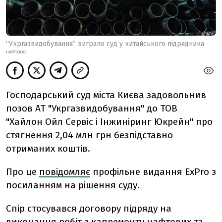
“Укргазвидобування” виграло суд у китайського підрядника
НАФТОГАЗ
Господарський суд міста Києва задовольнив
позов АТ "Укргазвидобування" до ТОВ
"Хайлон Ойл Сервіс і Інжиніринг Юкрейн" про
стягнення 2,04 млн грн безпідставно
отриманих коштів.
Про це
повідомляє
профільне видання ExPro з
посиланням на рішення суду.
Спір стосувався договору підряду на
виконання робіт з капремонту нафтових та