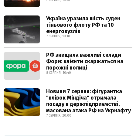
Україна уразила шість суден
тіньового флоту РФ та 10
енерговузлів
7 СЕРПНЯ, 18:10
РФ знищила важливі склади
Фори: клієнти скаржаться на
порожні полиці
8 СЕРПНЯ, 10:40
Новини 7 серпня: фігурантка
"плівок Міндіча" отримала
посаду в держпідприємстві,
масована атака РФ на Укрнафту
7 СЕРПНЯ, 20:00