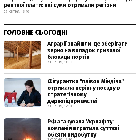
рентної плати: які суми отримали регіони
29 КВІТНЯ, 16:10
ГОЛОВНЕ СЬОГОДНІ
Аграрії знайшли, де зберігати
зерно на випадок тривалої
блокади портів
7 СЕРПНЯ, 14:00
Фігурантка "плівок Міндіча"
отримала керівну посаду в
стратегічному
держпідприємстві
7 СЕРПНЯ, 17:10
РФ атакувала Укрнафту:
компанія втратила суттєві
обсяги видобутку
7 СЕРПНЯ, 16:50