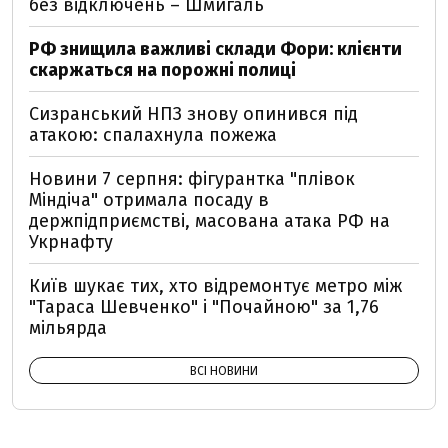
без відключень – Шмигаль
РФ знищила важливі склади Фори: клієнти
скаржаться на порожні полиці
Сизранський НПЗ знову опинився під
атакою: спалахнула пожежа
Новини 7 серпня: фігурантка "плівок
Міндіча" отримала посаду в
держпідприємстві, масована атака РФ на
Укрнафту
Київ шукає тих, хто відремонтує метро між
"Тараса Шевченко" і "Почайною" за 1,76
мільярда
ВСІ НОВИНИ