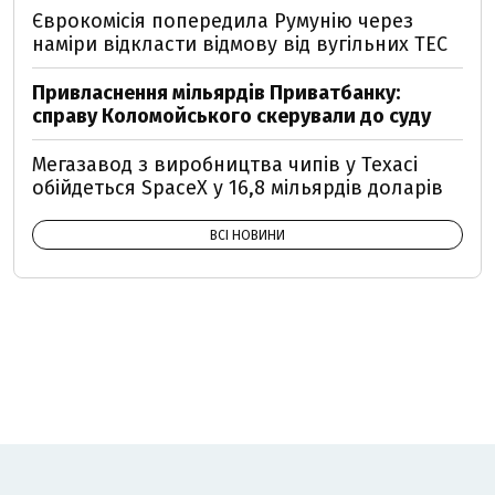
Єврокомісія попередила Румунію через
наміри відкласти відмову від вугільних ТЕС
Привласнення мільярдів Приватбанку:
справу Коломойського скерували до суду
Мегазавод з виробництва чипів у Техасі
обійдеться SpaceX у 16,8 мільярдів доларів
ВСІ НОВИНИ