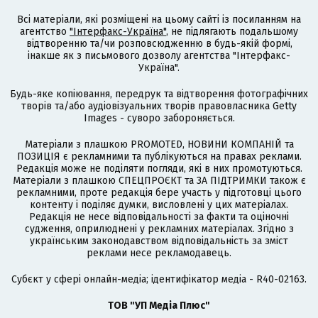
Всі матеріали, які розміщені на цьому сайті із посиланням на
агентство
"Інтерфакс-Україна"
, не підлягають подальшому
відтворенню та/чи розповсюдженню в будь-якій формі,
інакше як з письмового дозволу агентства "Інтерфакс-
Україна".
Будь-яке копіювання, передрук та відтворення фотографічних
творів та/або аудіовізуальних творів правовласника Getty
Images - суворо забороняється.
Матеріали з плашкою PROMOTED, НОВИНИ КОМПАНІЙ та
ПОЗИЦІЯ є рекламними та публікуються на правах реклами.
Редакція може не поділяти погляди, які в них промотуються.
Матеріали з плашкою СПЕЦПРОЄКТ та ЗА ПІДТРИМКИ також є
рекламними, проте редакція бере участь у підготовці цього
контенту і поділяє думки, висловлені у цих матеріалах.
Редакція не несе відповідальності за факти та оціночні
судження, оприлюднені у рекламних матеріалах. Згідно з
українським законодавством відповідальність за зміст
реклами несе рекламодавець.
Cубєкт у сфері онлайн-медіа; ідентифікатор медіа - R40-02163.
ТОВ "УП Медіа Плюс"