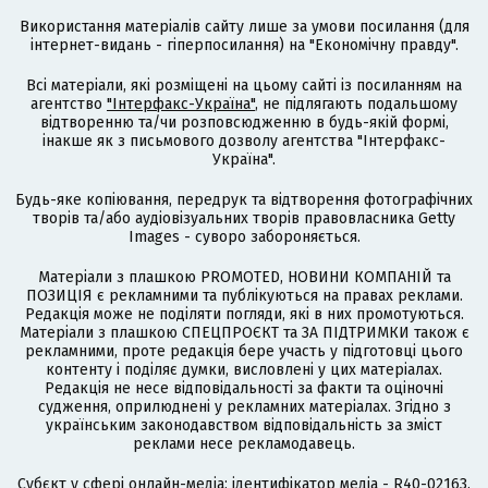
Використання матеріалів сайту лише за умови посилання (для
інтернет-видань - гіперпосилання) на "Економічну правду".
Всі матеріали, які розміщені на цьому сайті із посиланням на
агентство
"Інтерфакс-Україна"
, не підлягають подальшому
відтворенню та/чи розповсюдженню в будь-якій формі,
інакше як з письмового дозволу агентства "Інтерфакс-
Україна".
Будь-яке копіювання, передрук та відтворення фотографічних
творів та/або аудіовізуальних творів правовласника Getty
Images - суворо забороняється.
Матеріали з плашкою PROMOTED, НОВИНИ КОМПАНІЙ та
ПОЗИЦІЯ є рекламними та публікуються на правах реклами.
Редакція може не поділяти погляди, які в них промотуються.
Матеріали з плашкою СПЕЦПРОЄКТ та ЗА ПІДТРИМКИ також є
рекламними, проте редакція бере участь у підготовці цього
контенту і поділяє думки, висловлені у цих матеріалах.
Редакція не несе відповідальності за факти та оціночні
судження, оприлюднені у рекламних матеріалах. Згідно з
українським законодавством відповідальність за зміст
реклами несе рекламодавець.
Cубєкт у сфері онлайн-медіа; ідентифікатор медіа - R40-02163.