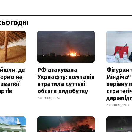
СЬОГОДНІ
айшли, де
РФ атакувала
Фігурант
зерно на
Укрнафту: компанія
Міндіча"
ривалої
втратила суттєві
керівну 
ртів
обсяги видобутку
стратегі
держпід
7 СЕРПНЯ, 16:50
7 СЕРПНЯ, 17:10