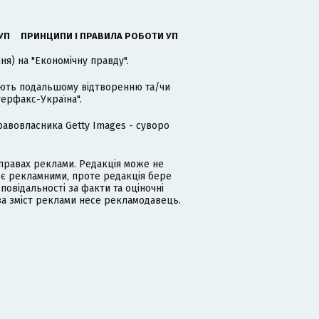
УП
ПРИНЦИПИ І ПРАВИЛА РОБОТИ УП
я) на "Економічну правду".
гають подальшому відтворенню та/чи
терфакс-Україна".
равовласника Getty Images - суворо
равах реклами. Редакція може не
 є рекламними, проте редакція бере
дповідальності за факти та оціночні
за зміст реклами несе рекламодавець.