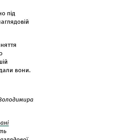
но під
наглядовій
йняття
о
шій
одали вони.
, Володимира
ані
ють
аглядової