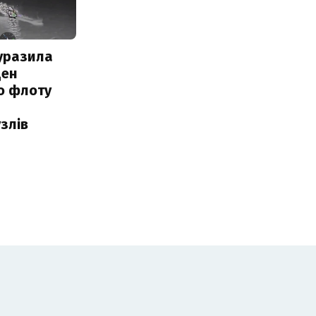
уразила
ден
о флоту
злів