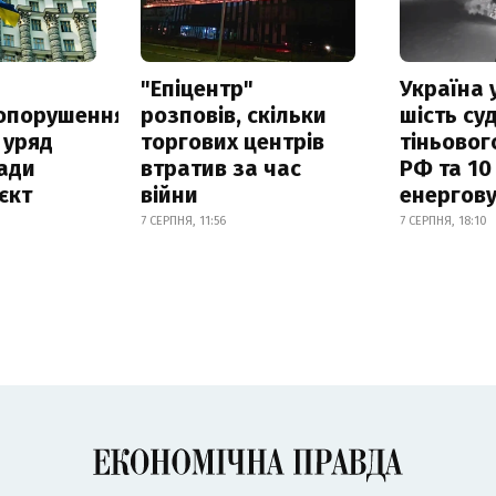
а
"Епіцентр"
Україна 
опорушення
розповів, скільки
шість су
 уряд
торгових центрів
тіньовог
ади
втратив за час
РФ та 10
єкт
війни
енергову
7 СЕРПНЯ, 11:56
7 СЕРПНЯ, 18:10