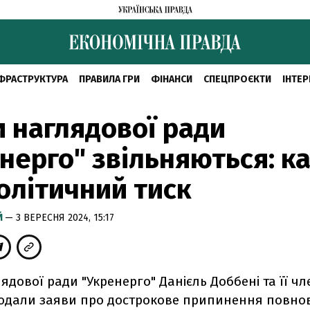
ФРАСТРУКТУРА
ПРАВИЛА ГРИ
ФІНАНСИ
СПЕЦПРОЄКТИ
ІНТЕР
 наглядової ради
нерго" звільняються: к
олітичний тиск
Й
— 3 ВЕРЕСНЯ 2024, 15:17
ядової ради "Укренерго" Данієль Доббені та її ч
одали заяви про дострокове припинення повно