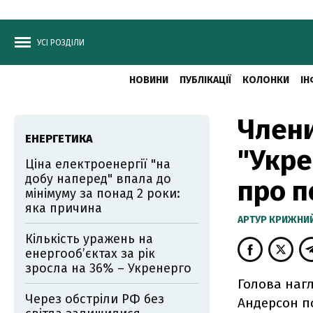
УСІ РОЗДІЛИ
НОВИНИ
ПУБЛІКАЦІЇ
КОЛОНКИ
ІН
Члени
ЕНЕРГЕТИКА
"Укре
Ціна електроенергії "на
добу наперед" впала до
про п
мінімуму за понад 2 роки:
яка причина
АРТУР КРИЖНИ
Кількість уражень на
енергооб’єктах за рік
зросла на 36% – Укренерго
Голова нагл
Через обстріли РФ без
Андерсон п