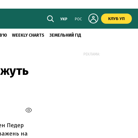
КЛУБ УП
УКР
РОС
В'Ю
WEEKLY CHARTS
ЗЕМЕЛЬНИЙ ГІД
РЕКЛАМА:
ажуть
лен Педер
важень на