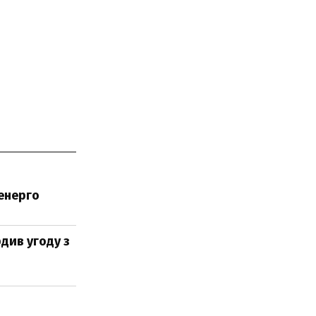
ренерго
рдив угоду з