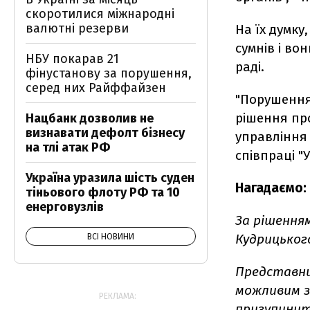
скоротилися міжнародні
валютні резерви
На їх думку
сумнів і во
НБУ покарав 21
раді.
фінустанову за порушення,
серед них Райффайзен
"Порушення
рішення про
Нацбанк дозволив не
визнавати дефолт бізнесу
управління
на тлі атак РФ
співпраці "
Україна уразила шість суден
Нагадаємо:
тіньового флоту РФ та 10
енерговузлів
За рішенням
Кудрицько
ВСІ НОВИНИ
Представни
можливим з
РЕКЛАМА:
призупинит