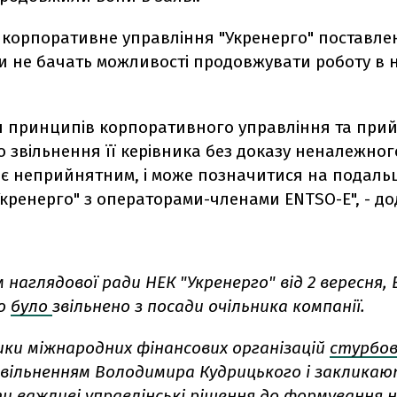
, корпоративне управління "Укренерго" поставле
ни не бачать можливості продовжувати роботу в 
 принципів корпоративного управління та при
 звільнення її керівника без доказу неналежног
 є неприйнятним, і може позначитися на подаль
Укренерго" з операторами-членами ENTSO-E", - д
 наглядової ради НЕК "Укренерго" від 2 вересня
го
було
звільнено з посади очільника компанії.
ки міжнародних фінансових організацій
стурбов
вільненням Володимира Кудрицького і заклика
и важливі управлінські рішення до формування н