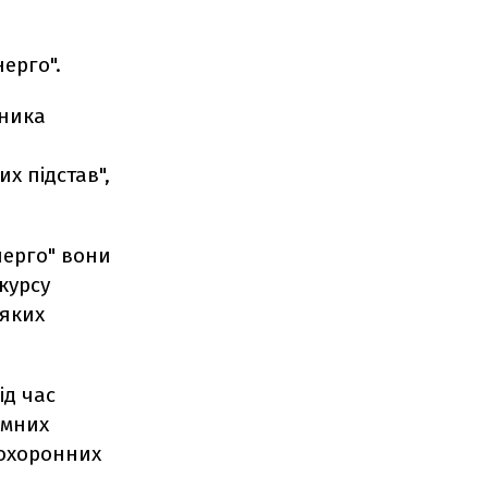
ерго".
вника
х підстав",
нерго" вони
курсу
 яких
ід час
імних
оохоронних