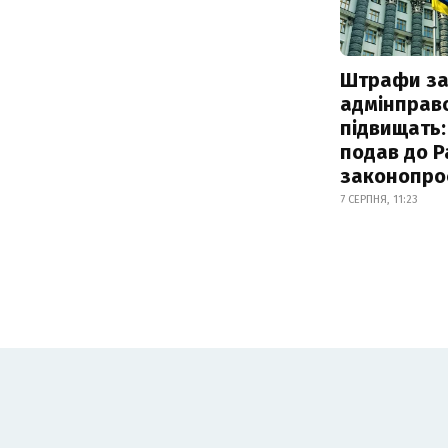
Штрафи з
адмінправ
підвищать:
подав до Р
законопро
7 СЕРПНЯ, 11:23