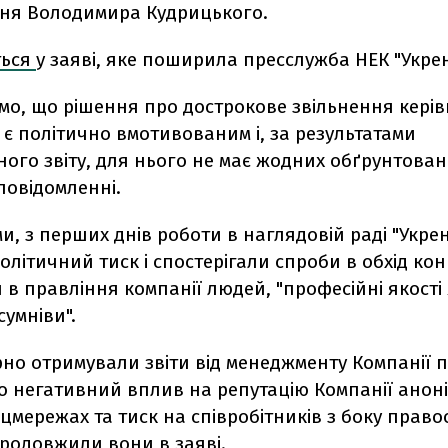
ення Володимира Кудрицького.
ться
у заяві, яке поширила пресслужба НЕК "Укрен
мо, що рішення про дострокове звільнення кері
 є політично вмотивованим і, за результатами
ого звіту, для нього не має жодних обґрунтовани
 повідомленні.
ми, з перших днів роботи в наглядовій раді "Укре
олітичний тиск і спостерігали спроби в обхід кон
в правління компанії людей, "професійні якості
умніви".
но отримували звіти від менеджменту Компанії п
ро негативний вплив на репутацію Компанії анон
цмережах та тиск на співробітників з боку прав
 продовжили вони в заяві.