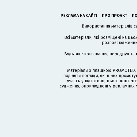
РЕКЛАМА НА САЙТІ
ПРО ПРОЄКТ
ПО
Використання матеріалів с
Всі матеріали, які розміщені на цьо
розповсюдженню в
Будь-яке копіювання, передрук та 
Матеріали з плашкою PROMOTED, 
поділяти погляди, які в них промо
участь у підготовці цього контенту
судження, оприлюднені у рекламних м