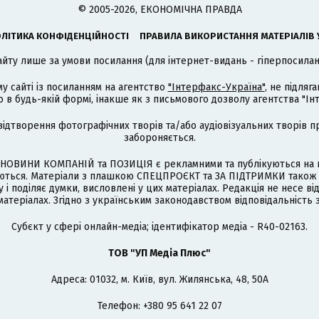
© 2005-2026, ЕКОНОМІЧНА ПРАВДА
ЛІТИКА КОНФІДЕНЦІЙНОСТІ
ПРАВИЛА ВИКОРИСТАННЯ МАТЕРІАЛІВ 
айту лише за умови посилання (для інтернет-видань - гіперпосиланн
му сайті із посиланням на агентство
"Інтерфакс-Україна"
, не підля
 будь-якій формі, інакше як з письмового дозволу агентства "Ін
відтворення фотографічних творів та/або аудіовізуальних творів п
забороняється.
НОВИНИ КОМПАНІЙ та ПОЗИЦІЯ є рекламними та публікуються на п
туються. Матеріали з плашкою СПЕЦПРОЄКТ та ЗА ПІДТРИМКИ також
 і поділяє думки, висловлені у цих матеріалах. Редакція не несе ві
атеріалах. Згідно з українським законодавством відповідальність 
Cубєкт у сфері онлайн-медіа; ідентифікатор медіа - R40-02163.
ТОВ "УП Медіа Плюс"
Адреса: 01032, м. Київ, вул. Жилянська, 48, 50А
Телефон: +380 95 641 22 07