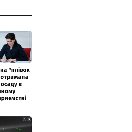
ка "плівок
 отримала
посаду в
чному
приємстві