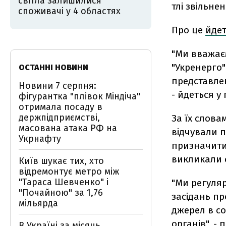
світла залишилися
тлі звільн
споживачі у 4 областях
Про це
йде
"Ми вважає
"Укренерго"
ОСТАННІ НОВИНИ
представлен
Новини 7 серпня:
- йдеться у
фігурантка "плівок Міндіча"
отримала посаду в
держпідприємстві,
За їх слова
масована атака РФ на
відчували п
Укрнафту
призначити 
викликали с
Київ шукає тих, хто
відремонтує метро між
"Тараса Шевченко" і
"Ми регуляр
"Почайною" за 1,76
засідань п
мільярда
джерел в со
органів", -
В Україні за місяць