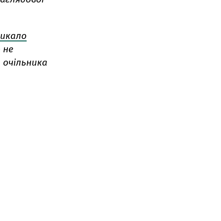
ликало
 не
 очільника