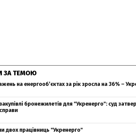
И ЗА ТЕМОЮ
ажень на енергооб’єктах за рік зросла на 36% – Ук
закупівлі бронежилетів для "Укренерго": суд затве
 справи
ли двох працівниць "Укренерго"