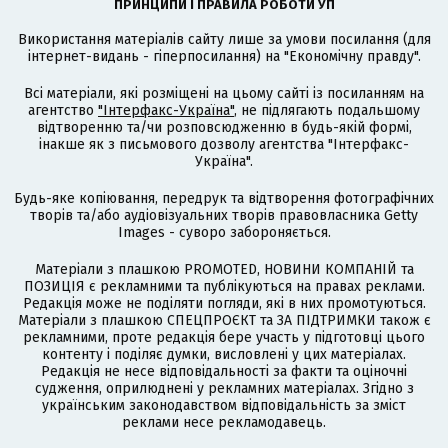
ПРИНЦИПИ І ПРАВИЛА РОБОТИ УП
Використання матеріалів сайту лише за умови посилання (для
інтернет-видань - гіперпосилання) на "Економічну правду".
Всі матеріали, які розміщені на цьому сайті із посиланням на
агентство
"Інтерфакс-Україна"
, не підлягають подальшому
відтворенню та/чи розповсюдженню в будь-якій формі,
інакше як з письмового дозволу агентства "Інтерфакс-
Україна".
Будь-яке копіювання, передрук та відтворення фотографічних
творів та/або аудіовізуальних творів правовласника Getty
Images - суворо забороняється.
Матеріали з плашкою PROMOTED, НОВИНИ КОМПАНІЙ та
ПОЗИЦІЯ є рекламними та публікуються на правах реклами.
Редакція може не поділяти погляди, які в них промотуються.
Матеріали з плашкою СПЕЦПРОЄКТ та ЗА ПІДТРИМКИ також є
рекламними, проте редакція бере участь у підготовці цього
контенту і поділяє думки, висловлені у цих матеріалах.
Редакція не несе відповідальності за факти та оціночні
судження, оприлюднені у рекламних матеріалах. Згідно з
українським законодавством відповідальність за зміст
реклами несе рекламодавець.