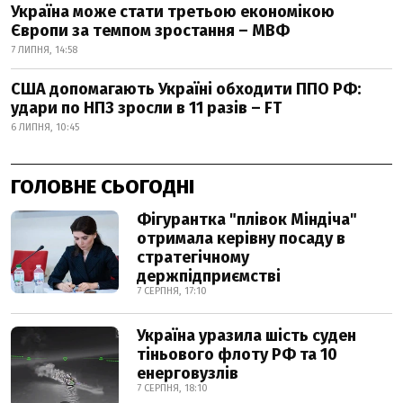
Україна може стати третьою економікою
Європи за темпом зростання – МВФ
7 ЛИПНЯ, 14:58
США допомагають Україні обходити ППО РФ:
удари по НПЗ зросли в 11 разів – FT
6 ЛИПНЯ, 10:45
ГОЛОВНЕ СЬОГОДНІ
Фігурантка "плівок Міндіча"
отримала керівну посаду в
стратегічному
держпідприємстві
7 СЕРПНЯ, 17:10
Україна уразила шість суден
тіньового флоту РФ та 10
енерговузлів
7 СЕРПНЯ, 18:10