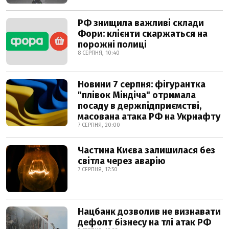
РФ знищила важливі склади
Фори: клієнти скаржаться на
порожні полиці
8 СЕРПНЯ, 10:40
Новини 7 серпня: фігурантка
"плівок Міндіча" отримала
посаду в держпідприємстві,
масована атака РФ на Укрнафту
7 СЕРПНЯ, 20:00
Частина Києва залишилася без
світла через аварію
7 СЕРПНЯ, 17:50
Нацбанк дозволив не визнавати
дефолт бізнесу на тлі атак РФ