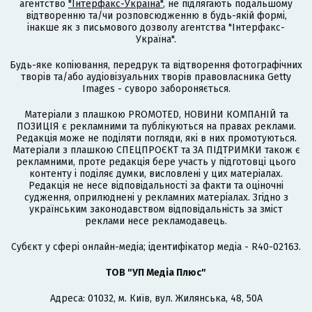
агентство
"Інтерфакс-Україна"
, не підлягають подальшому
відтворенню та/чи розповсюдженню в будь-якій формі,
інакше як з письмового дозволу агентства "Інтерфакс-
Україна".
Будь-яке копіювання, передрук та відтворення фотографічних
творів та/або аудіовізуальних творів правовласника Getty
Images - суворо забороняється.
Матеріали з плашкою PROMOTED, НОВИНИ КОМПАНІЙ та
ПОЗИЦІЯ є рекламними та публікуються на правах реклами.
Редакція може не поділяти погляди, які в них промотуються.
Матеріали з плашкою СПЕЦПРОЄКТ та ЗА ПІДТРИМКИ також є
рекламними, проте редакція бере участь у підготовці цього
контенту і поділяє думки, висловлені у цих матеріалах.
Редакція не несе відповідальності за факти та оціночні
судження, оприлюднені у рекламних матеріалах. Згідно з
українським законодавством відповідальність за зміст
реклами несе рекламодавець.
Cубєкт у сфері онлайн-медіа; ідентифікатор медіа - R40-02163.
ТОВ "УП Медіа Плюс"
Адреса: 01032, м. Київ, вул. Жилянська, 48, 50А