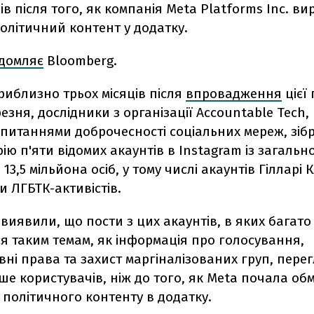
ців після того, як компанія Meta Platforms Inc. в
олітичний контент у додатку.
ідомляє
Bloomberg.
иблизно трьох місяців після
впровадження
цієї
езня, дослідники з організації Accountable Tech,
питаннями доброчесності соціальних мереж, зіб
ію п'яти відомих акаунтів в Instagram із загальн
13,5 мільйона осіб, у тому числі акаунтів Гілларі К
и ЛГБТК-активістів.
виявили, що пости з цих акаунтів, в яких багато
я таким темам, як інформація про голосування,
ні права та захист маргіналізованих груп, пере
е користувачів, ніж до того, як Meta почала об
політичного контенту в додатку.