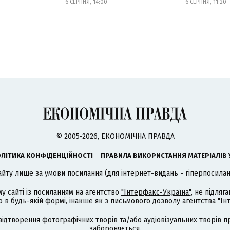
6 СЕРПНЯ, 14:00
6 СЕРПНЯ, 11:20
© 2005-2026, ЕКОНОМІЧНА ПРАВДА
ЛІТИКА КОНФІДЕНЦІЙНОСТІ
ПРАВИЛА ВИКОРИСТАННЯ МАТЕРІАЛІВ 
айту лише за умови посилання (для інтернет-видань - гіперпосиланн
му сайті із посиланням на агентство
"Інтерфакс-Україна"
, не підля
 будь-якій формі, інакше як з письмового дозволу агентства "Ін
відтворення фотографічних творів та/або аудіовізуальних творів п
забороняється.