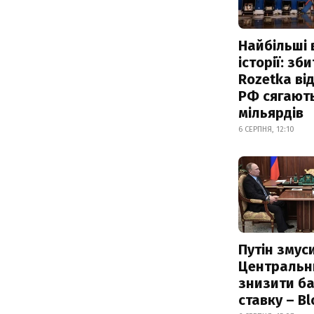
Найбільші 
історії: зб
Rozetka від
РФ сягают
мільярдів
6 СЕРПНЯ, 12:10
Путін змус
Центральн
знизити б
ставку – B