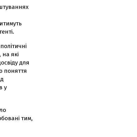
аштуваннях
читимуть
енті.
політичні
 на які
досвіду для
ю поняття
ід
в у
ло
рбовані тим,