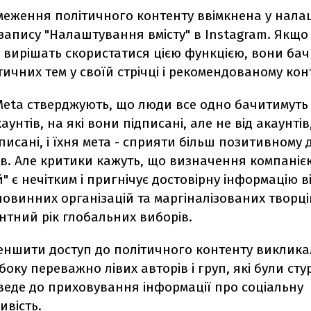
меження політичного контенту ввімкнена у нал
запису "Налаштування вмісту" в Instagram. Якщо
 вирішать скористатися цією функцією, вони ба
ичних тем у своїй стрічці і рекомендованому конт
Meta стверджують, що люди все одно бачитимуть 
аунтів, на які вони підписані, але не від акаунтів,
писані, і їхня мета - сприяти більш позитивному 
ів. Але критики кажуть, що визначення компаніє
" є нечітким і пригнічує достовірну інформацію в
 новинних організацій та маргіналізованих творці
нтний рік глобальних виборів.
еншити доступ до політичного контенту виклика
боку переважно лівих авторів і груп, які були сту
веде до приховування інформації про соціальну
ивість.