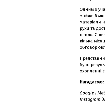
Одним з уча
майже 6 міл
матеріали н
рухи та дос
ціною. Спів
кілька міся
обговорюють
Представник
було резуль
охопленні 
Нагадаємо:
Google і Me
Instagram д