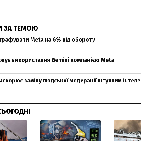
И ЗА ТЕМОЮ
рафувати Meta на 6% від обороту
жує використання Gemini компанією Meta
искорює заміну людської модерації штучним інтел
СЬОГОДНІ