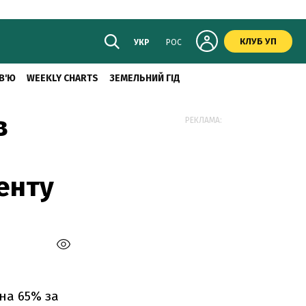
КЛУБ УП
УКР
РОС
В'Ю
WEEKLY CHARTS
ЗЕМЕЛЬНИЙ ГІД
в
РЕКЛАМА:
енту
на 65% за