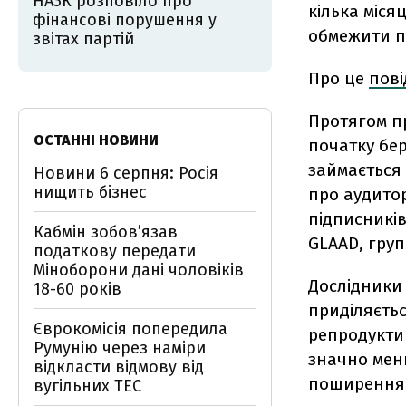
НАЗК розповіло про
кілька міся
фінансові порушення у
обмежити п
звітах партій
Про це
пов
Протягом пр
ОСТАННІ НОВИНИ
початку бер
займається 
Новини 6 серпня: Росія
нищить бізнес
про аудитор
підписників 
Кабмін зобовʼязав
GLAAD, груп
податкову передати
Міноборони дані чоловіків
Дослідники 
18-60 років
приділяєтьс
Єврокомісія попередила
репродуктив
Румунію через наміри
значно менш
відкласти відмову від
поширення 
вугільних ТЕС