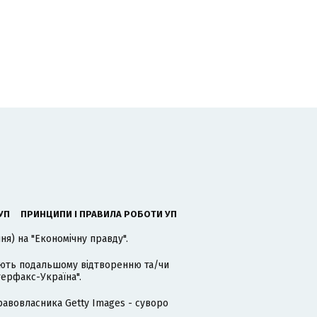
УП
ПРИНЦИПИ І ПРАВИЛА РОБОТИ УП
я) на "Економічну правду".
гають подальшому відтворенню та/чи
терфакс-Україна".
равовласника Getty Images - суворо