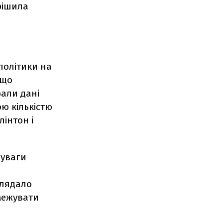
ирішила
 політики на
 що
рали дані
ою кількістю
лінтон і
 уваги
глядало
межувати