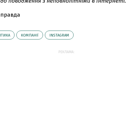
одо поводження з неповнолітніми в Інтернеті.
 правда
ІТИКА
КОМПАНІЇ
INSTAGRAM
РЕКЛАМА: