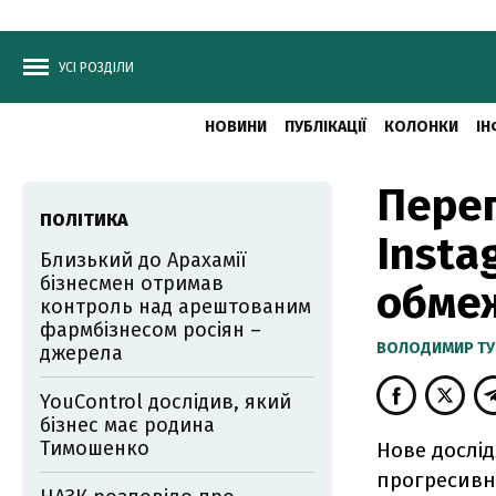
УСІ РОЗДІЛИ
НОВИНИ
ПУБЛІКАЦІЇ
КОЛОНКИ
ІН
Перег
ПОЛІТИКА
Insta
Близький до Арахамії
бізнесмен отримав
обмеж
контроль над арештованим
фармбізнесом росіян –
ВОЛОДИМИР ТУ
джерела
YouControl дослідив, який
бізнес має родина
Тимошенко
Нове дослі
прогресивни