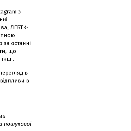
tagram з
ьні
ава, ЛГБТК-
тупною
 за останні
ти, що
інші.
переглядів
 відпливи в
ми
ла пошукової