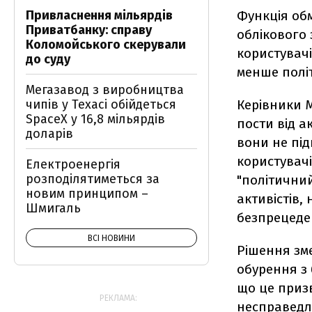
Привласнення мільярдів
Функція об
Приватбанку: справу
облікового 
Коломойського скерували
користувачі
до суду
менше політ
Мегазавод з виробництва
чипів у Техасі обійдеться
Керівники 
SpaceX у 16,8 мільярдів
пости від ак
доларів
вони не під
користувач
Електроенергія
розподілятиметься за
"політичний
новим принципом –
активістів,
Шмигаль
безпрецеде
ВСІ НОВИНИ
Рішення зм
обурення з 
що це приз
РЕКЛАМА:
несправедл