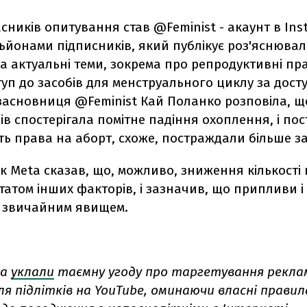
сників опитування став @Feminist - акаунт в Ins
ьйонами підписників, який публікує роз'яснювал
а актуальні теми, зокрема про репродуктивні пр
туп до засобів для менструального циклу за дос
засновниця @Feminist Кай Поланко розповіла, що
ців спостерігала помітне падіння охоплення, і пос
 права на аборт, схоже, постраждали більше за 
 Meta сказав, що, можливо, зниження кількості 
татом інших факторів, і зазначив, що припливи і
є звичайним явищем.
ta
уклали
таємну угоду про таргетування рекла
ля підлітків на YouTube, оминаючи власні прави