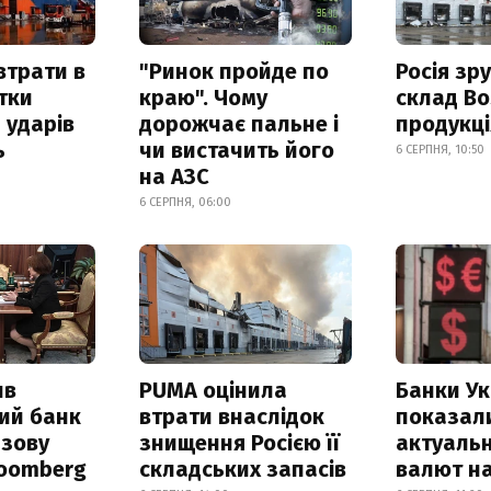
втрати в
"Ринок пройде по
Росія зр
итки
краю". Чому
склад Bo
 ударів
дорожчає пальне і
продукц
ь
чи вистачить його
6 СЕРПНЯ, 10:50
на АЗС
6 СЕРПНЯ, 06:00
ив
PUMA оцінила
Банки Ук
ий банк
втрати внаслідок
показал
азову
знищення Росією її
актуальн
loomberg
складських запасів
валют на