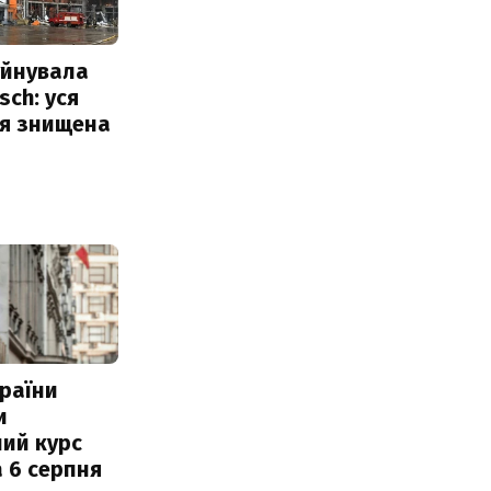
уйнувала
sch: уся
ія знищена
раїни
и
ий курс
 6 серпня