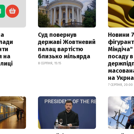
ла
Суд повернув
Новини 7
клади
державі Жовтневий
фігурант
нти
палац вартістю
Міндіча"
я на
близько мільярда
посаду в
лиці
держпідп
8 СЕРПНЯ, 15:15
масован
на Укрн
7 СЕРПНЯ, 20:00