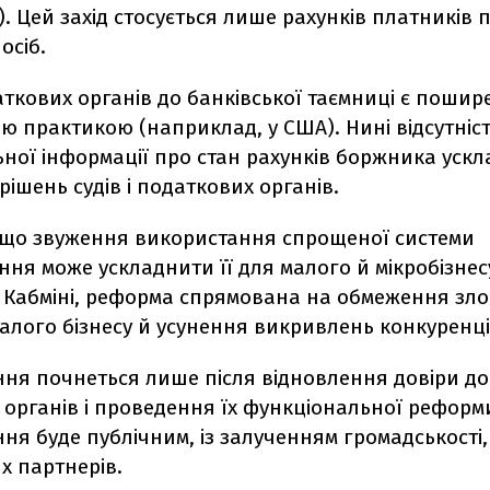
). Цей захід стосується лише рахунків платників 
осіб.
ткових органів до банківської таємниці є поши
 практикою (наприклад, у США). Нині відсутніст
ьної інформації про стан рахунків боржника уск
ішень судів і податкових органів.
 що звуження використання спрощеної системи
ня може ускладнити її для малого й мікробізнесу
 Кабміні, реформа спрямована на обмеження зл
алого бізнесу й усунення викривлень конкуренці
ня почнеться лише після відновлення довіри до
 органів і проведення їх функціональної реформ
я буде публічним, із залученням громадськості, 
х партнерів.