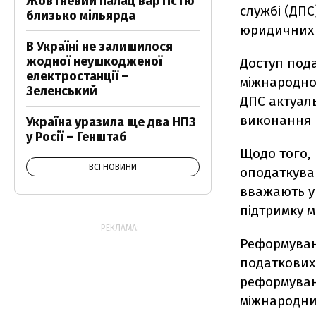
Жовтневий палац вартістю
службі (ДПС
близько мільярда
юридичних 
В Україні не залишилося
жодної неушкодженої
Доступ пода
електростанції –
міжнародною
Зеленський
ДПС актуал
виконання р
Україна уразила ще два НПЗ
у Росії – Генштаб
Щодо того,
ВСІ НОВИНИ
оподаткуван
вважають у
підтримку м
РЕКЛАМА:
Реформуван
податкових
реформуванн
міжнародни