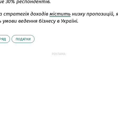
ше 30% респондентів.
а стратегія доходів
містить
низку пропозицій, я
умови ведення бізнесу в Україні.
РЯД
ПОДАТКИ
РЕКЛАМА: