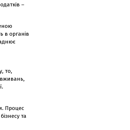
податків –
реною
ь в органів
ладнює
, то,
овживань,
ї.
и. Процес
бізнесу та