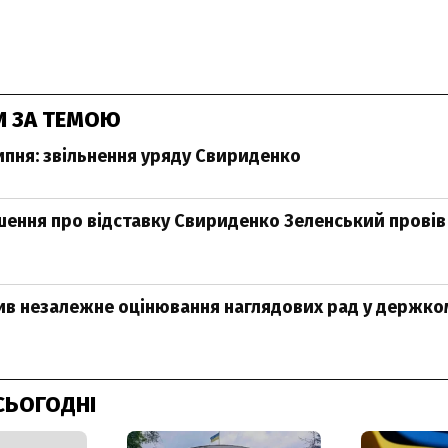
И ЗА ТЕМОЮ
ипня: звільнення уряду Свириденко
шення про відставку Свириденко Зеленський провів 
ив незалежне оцінювання наглядових рад у держко
СЬОГОДНІ