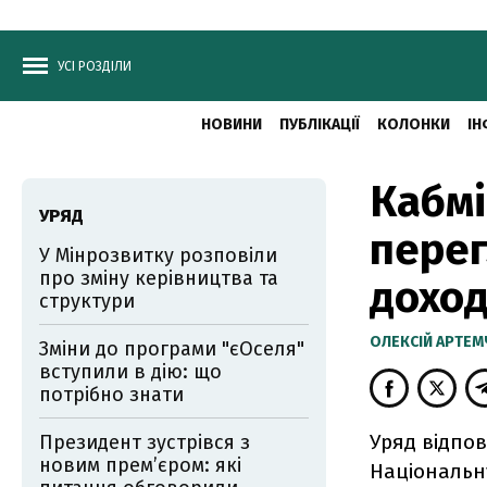
УСІ РОЗДІЛИ
НОВИНИ
ПУБЛІКАЦІЇ
КОЛОНКИ
ІН
Кабмі
УРЯД
перег
У Мінрозвитку розповіли
про зміну керівництва та
доход
структури
ОЛЕКСІЙ АРТЕ
Зміни до програми "єОселя"
вступили в дію: що
потрібно знати
Уряд відпов
Президент зустрівся з
новим прем’єром: які
Національну