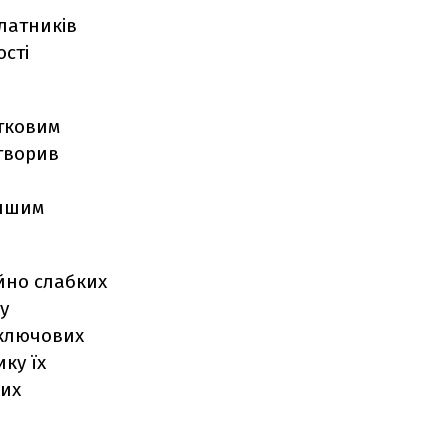
латників
ості
тковим
створив
іншим
йно слабких
у
 ключових
ку їх
цих