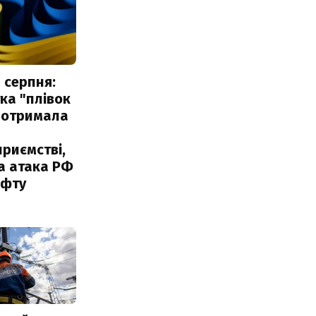
 серпня:
ка "плівок
 отримала
риємстві,
а атака РФ
афту