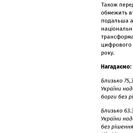
Також перед
обмежить вт
подальша а
національн
трансформац
цифрового 
року.
Нагадаємо:
Близько 75,
України на
борги без р
Близько 63.
України на
без рішенн