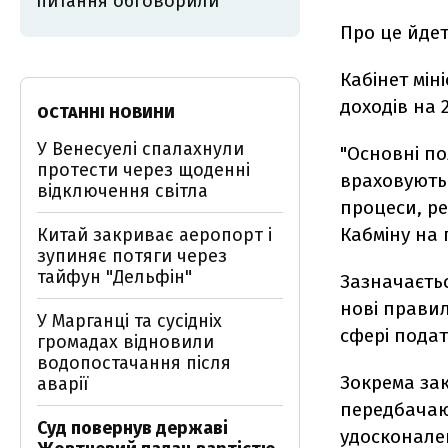
питання обговорили
Про це йде
Кабінет мін
доходів на 
ОСТАННІ НОВИНИ
У Венесуелі спалахнули
"Основні по
протести через щоденні
враховують
відключення світла
процеси, ре
Кабміну на 
Китай закриває аеропорт і
зупиняє потяги через
тайфун "Дельфін"
Зазначаєтьс
нові правил
У Марганці та сусідніх
сфері подат
громадах відновили
водопостачання після
Зокрема зак
аварії
передбачают
Суд повернув державі
удосконале