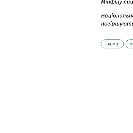
Мінфіну ли
Національн
погіршують 
КАБМІН
У