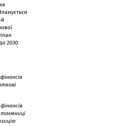
ка
 Планується
ий
рової
 план
до 2030
фінансів
аткові
фінансів
 таємниці
озицію