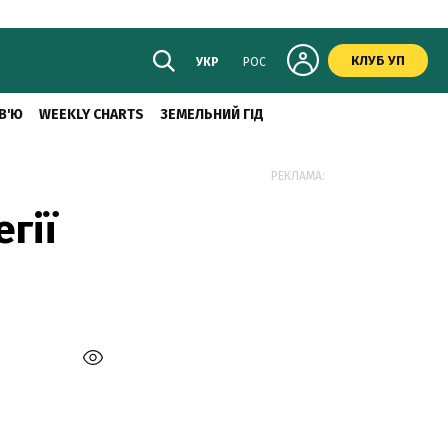
КЛУБ УП
УКР
РОС
В'Ю
WEEKLY CHARTS
ЗЕМЕЛЬНИЙ ГІД
РЕКЛАМА:
гії
и