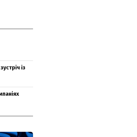
зустріч із
мпаніях