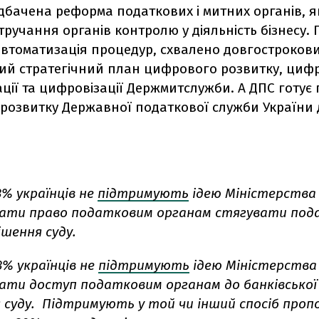
бачена ⁠⁠реформа податкових і митних органів, я
ручання органів контролю у діяльність бізнесу.
втоматизація процедур, схвалено довгостроков
ий стратегічний план цифрового розвитку, циф
ії та цифровізації Держмитслужби. А ДПС готує
розвитку Державної податкової служби України 
3% українців не
підтримують
ідею Міністерства 
дати право податковим органам стягувати под
ішення суду.
3% українців не
підтримують
ідею Міністерства 
дати доступ податковим органам до банківської
я суду. Підтримують у той чи інший спосіб проп