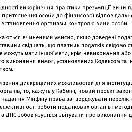
ідності викорінення практики презумпції вини п
о притягнення особи до фінансової відповідальн
 встановлення органами контролю вини особи.
жаються вчиненими умисно, якщо доведені пода
тавини свідчать, що платник податків свідомо 
не можуть мати іншої мети, крім невиконання або
о виконання вимог, установлених Кодексом та 
твом.
рення дискреційних можливостей для інституці
органів, то, кажуть у Кабміні, новий проєкт закон
 надання Мінфіну права затверджувати перелік
ефективності роботи податкових органів і методи
 а ДПС зобовʼязується звітувати про виконання 