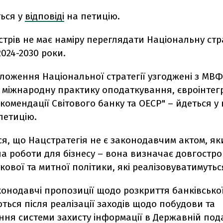
ться у
відповіді
на петицію.
істрів не має наміру переглядати Національну стр
2024-2030 роки.
ложення Національної стратегії узгоджені з МВФ
 міжнародну практику оподаткування, євроінтег
комендації Світового банку та ОЕСР" – йдеться у 
петицію.
я, що Нацстратегія не є законодавчим актом, я
а роботи для бізнесу – вона визначає довгостроко
кової та митної політики, які реалізовуватимуть
онодавчі пропозиції щодо розкриття банківсько
ься після реалізації заходів щодо побудови та
ння системи захисту інформації в Державній под