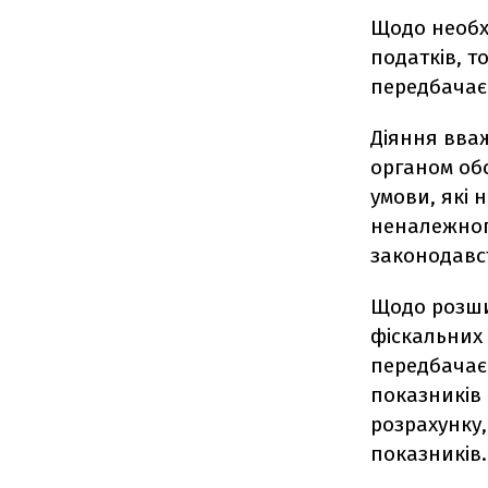
Щодо необх
податків, т
передбачає
Діяння вва
органом обс
умови, які 
неналежног
законодавс
Щодо розши
фіскальних 
передбачає
показників 
розрахунку,
показників.