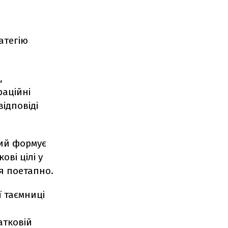
атегію
,
раційні
відповіді
кий формує
ві цілі у
ся поетапно.
ї таємниці
атковій