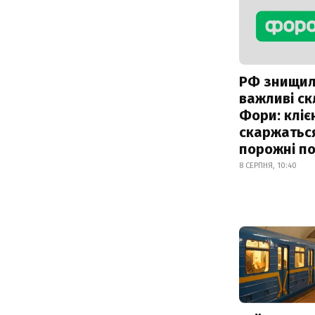
РФ знищи
важливі с
Фори: кліє
скаржатьс
порожні по
8 СЕРПНЯ, 10:40