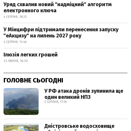
Уряд схвалив новий "надміцний" алгоритм
електронного ключа
4 СЕРПНЯ, 18:25
У Мінцифри підтримали перенесення запуску
"еАкцизу" на липень 2027 року
4 СЕРПНЯ, 11:46
Ілюзія легких грошей
23 ЛИПНЯ, 16:30
ГОЛОВНЕ СЬОГОДНІ
У РФ атака дронів зупинила ще
один великий НПЗ
5 СЕРПНЯ, 17:55
Дністровське водосховище