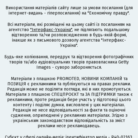
Використання матеріалів сайту лише за умови посилання (для
інтернет-видань - гіперпосилання) на "Економічну правду".
Всі матеріали, які розміщені на цьому сайті із посиланням на
агентство
"Інтерфакс-Україна"
, не підлягають подальшому
відтворенню та/чи розповсюдженню в будь-якій формі,
інакше як з письмового дозволу агентства "Інтерфакс-
Україна".
Будь-яке копіювання, передрук та відтворення фотографічних
творів та/або аудіовізуальних творів правовласника Getty
Images - суворо забороняється.
Матеріали з плашкою PROMOTED, НОВИНИ КОМПАНІЙ та
ПОЗИЦІЯ є рекламними та публікуються на правах реклами.
Редакція може не поділяти погляди, які в них промотуються.
Матеріали з плашкою СПЕЦПРОЄКТ та ЗА ПІДТРИМКИ також є
рекламними, проте редакція бере участь у підготовці цього
контенту і поділяє думки, висловлені у цих матеріалах.
Редакція не несе відповідальності за факти та оціночні
судження, оприлюднені у рекламних матеріалах. Згідно з
українським законодавством відповідальність за зміст
реклами несе рекламодавець.
Cубєкт у сфері онлайн-медіа; ідентифікатор медіа - R40-02163.