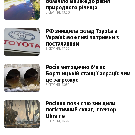
обміліло майже до рівня
природного річища
5 СЕРПНЯ, 13:20
РФ знищила склад Toyota в
Україні: можливі затримки з
постачанням
5 СЕРПНЯ, 17:20
Росія методично б’є по
Бортницькій станції аерації: чим
це загрожує
5 СЕРПНЯ, 13:50
Росіяни повністю знищили
логістичний склад Intertop
Ukraine
5 СЕРПНЯ, 15:25