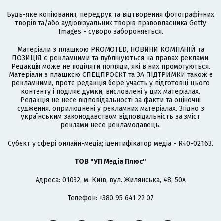
Будь-яке копіювання, передрук та відтворення фотографічних
творів та/або аудіовізуальних творів правовласника Getty
Images - суворо забороняється.
Матеріали з плашкою PROMOTED, НОВИНИ КОМПАНІЙ та
ПОЗИЦІЯ є рекламними та публікуються на правах реклами.
Редакція може не поділяти погляди, які в них промотуються.
Матеріали з плашкою СПЕЦПРОЄКТ та ЗА ПІДТРИМКИ також є
рекламними, проте редакція бере участь у підготовці цього
контенту і поділяє думки, висловлені у цих матеріалах.
Редакція не несе відповідальності за факти та оціночні
судження, оприлюднені у рекламних матеріалах. Згідно з
українським законодавством відповідальність за зміст
реклами несе рекламодавець.
Cубєкт у сфері онлайн-медіа; ідентифікатор медіа - R40-02163.
ТОВ "УП Медіа Плюс"
Адреса: 01032, м. Київ, вул. Жилянська, 48, 50А
Телефон: +380 95 641 22 07