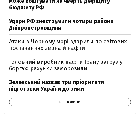
може коштувати як чверть дефіциту
бюджету РФ
Удари РФ знеструмили чотири райони
Дніпропетровщини
Атаки в Чорному морі вдарили по світових
постачаннях зерна й нафти
Головний виробник нафти Ірану загруз у
боргах: рахунки заморозили
Зеленський назвав три пріоритети
підготовки України до зими
ВСІ НОВИНИ