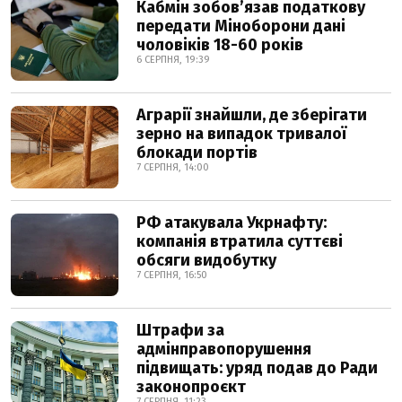
Кабмін зобовʼязав податкову
передати Міноборони дані
чоловіків 18-60 років
6 СЕРПНЯ, 19:39
Аграрії знайшли, де зберігати
зерно на випадок тривалої
блокади портів
7 СЕРПНЯ, 14:00
РФ атакувала Укрнафту:
компанія втратила суттєві
обсяги видобутку
7 СЕРПНЯ, 16:50
Штрафи за
адмінправопорушення
підвищать: уряд подав до Ради
законопроєкт
7 СЕРПНЯ, 11:23