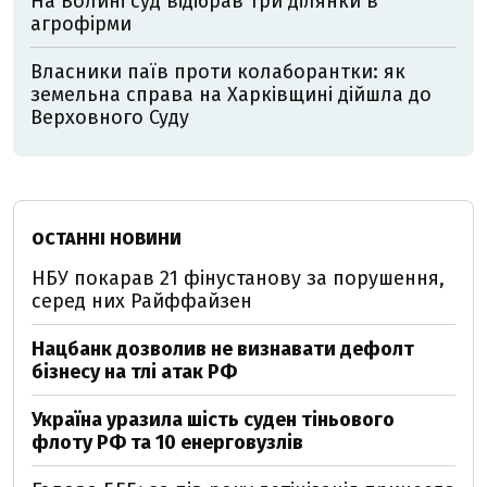
На Волині суд відібрав три ділянки в
агрофірми
Власники паїв проти колаборантки: як
земельна справа на Харківщині дійшла до
Верховного Суду
ОСТАННІ НОВИНИ
НБУ покарав 21 фінустанову за порушення,
серед них Райффайзен
Нацбанк дозволив не визнавати дефолт
бізнесу на тлі атак РФ
Україна уразила шість суден тіньового
флоту РФ та 10 енерговузлів