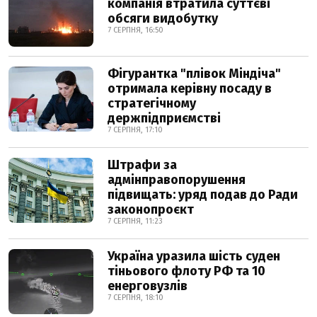
компанія втратила суттєві
обсяги видобутку
7 СЕРПНЯ, 16:50
Фігурантка "плівок Міндіча"
отримала керівну посаду в
стратегічному
держпідприємстві
7 СЕРПНЯ, 17:10
Штрафи за
адмінправопорушення
підвищать: уряд подав до Ради
законопроєкт
7 СЕРПНЯ, 11:23
Україна уразила шість суден
тіньового флоту РФ та 10
енерговузлів
7 СЕРПНЯ, 18:10