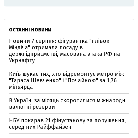
ОСТАННІ НОВИНИ
Новини 7 серпня: фігурантка "плівок
Міндіча" отримала посаду в
держпідприємстві, масована атака РФ на
Укрнафту
Київ шукає тих, хто відремонтує метро між
"Тараса Шевченко" і "Почайною" за 1,76
мільярда
В Україні за місяць скоротилися міжнародні
валютні резерви
НБУ покарав 21 фінустанову за порушення,
серед них Райффайзен