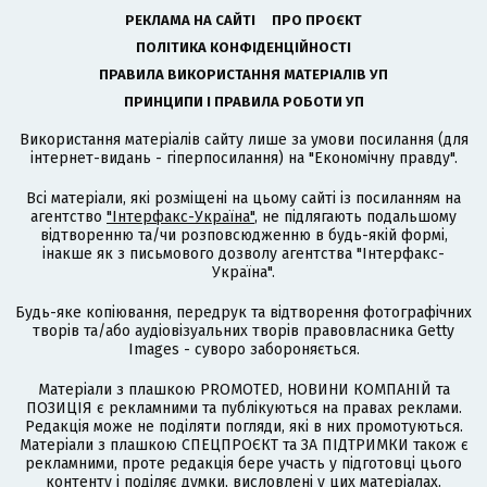
РЕКЛАМА НА САЙТІ
ПРО ПРОЄКТ
ПОЛІТИКА КОНФІДЕНЦІЙНОСТІ
ПРАВИЛА ВИКОРИСТАННЯ МАТЕРІАЛІВ УП
ПРИНЦИПИ І ПРАВИЛА РОБОТИ УП
Використання матеріалів сайту лише за умови посилання (для
інтернет-видань - гіперпосилання) на "Економічну правду".
Всі матеріали, які розміщені на цьому сайті із посиланням на
агентство
"Інтерфакс-Україна"
, не підлягають подальшому
відтворенню та/чи розповсюдженню в будь-якій формі,
інакше як з письмового дозволу агентства "Інтерфакс-
Україна".
Будь-яке копіювання, передрук та відтворення фотографічних
творів та/або аудіовізуальних творів правовласника Getty
Images - суворо забороняється.
Матеріали з плашкою PROMOTED, НОВИНИ КОМПАНІЙ та
ПОЗИЦІЯ є рекламними та публікуються на правах реклами.
Редакція може не поділяти погляди, які в них промотуються.
Матеріали з плашкою СПЕЦПРОЄКТ та ЗА ПІДТРИМКИ також є
рекламними, проте редакція бере участь у підготовці цього
контенту і поділяє думки, висловлені у цих матеріалах.