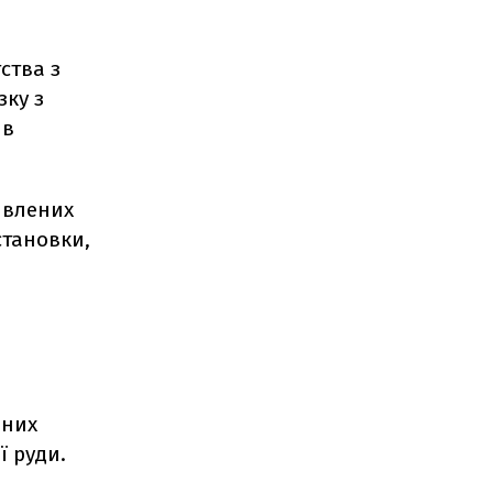
ства з
зку з
 в
аявлених
становки,
аних
ї руди.