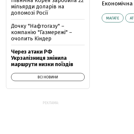
Північна Корея заробила 22
Економічна
мільярди доларів на
допомозі Росії
МАГАТЕ
А
Дочку "Нафтогазу" –
компанію "Газмережі" –
очолить Кіндер
Через атаки РФ
Укрзалізниця змінила
маршрути низки поїздів
ВСІ НОВИНИ
РЕКЛАМА: