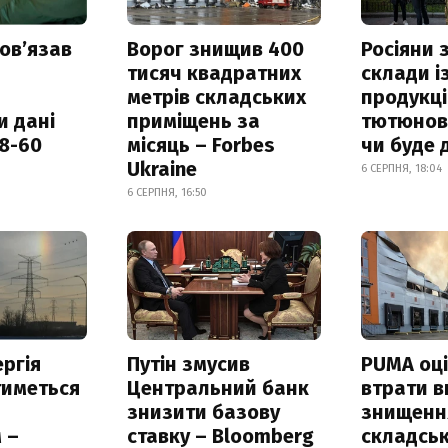
овʼязав
Ворог знищив 400
Росіяни
тисяч квадратних
склади і
метрів складських
продукці
и дані
приміщень за
тютюнови
18-60
місяць – Forbes
чи буде 
Ukraine
6 СЕРПНЯ, 18:04
6 СЕРПНЯ, 16:50
ргія
Путін змусив
PUMA оц
тиметься
Центральний банк
втрати в
знизити базову
знищення
 –
ставку – Bloomberg
складськ