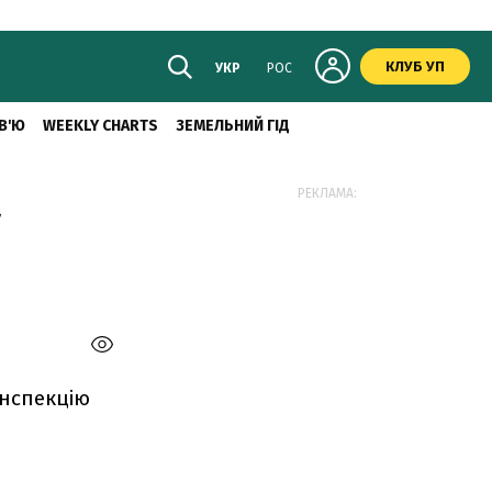
КЛУБ УП
УКР
РОС
В'Ю
WEEKLY CHARTS
ЗЕМЕЛЬНИЙ ГІД
а
РЕКЛАМА:
інспекцію