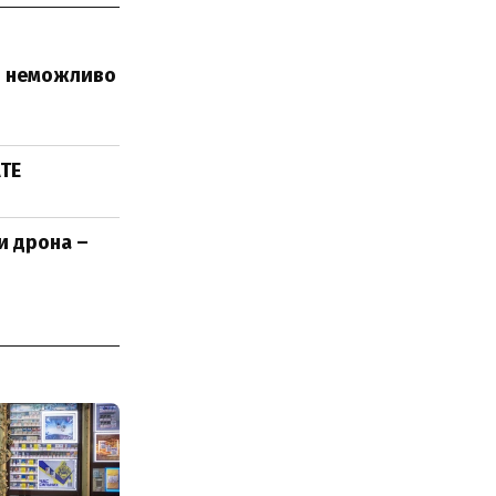
зі неможливо
АТЕ
и дрона –