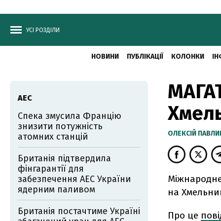
УСІ РОЗДІЛИ
НОВИНИ
ПУБЛІКАЦІЇ
КОЛОНКИ
ІН
МАГАТ
АЕС
Хмель
Спека змусила Францію
знизити потужність
ОЛЕКСІЙ ПАВЛ
атомних станцій
Британія підтвердила
фінгарантії для
Міжнародне 
забезпечення АЕС України
ядерним паливом
на Хмельниц
Британія постачтиме Україні
Про це
пов