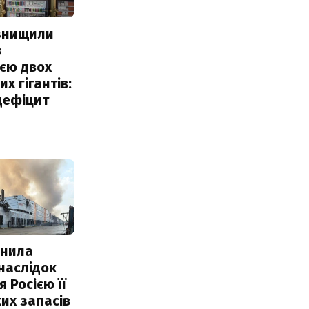
 знищили
з
єю двох
х гігантів:
дефіцит
інила
наслідок
 Росією її
их запасів