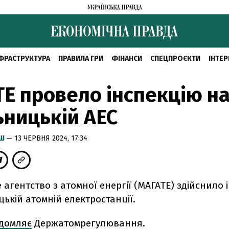
ФРАСТРУКТУРА
ПРАВИЛА ГРИ
ФІНАНСИ
СПЕЦПРОЄКТИ
ІНТЕР
Е провело інспекцію н
ницькій АЕС
ИШ
— 13 ЧЕРВНЯ 2024, 17:34
агентство з атомної енергії (МАГАТЕ) здійснило 
ькій атомній електростанції.
ідомляє
Держатомрегулювання.