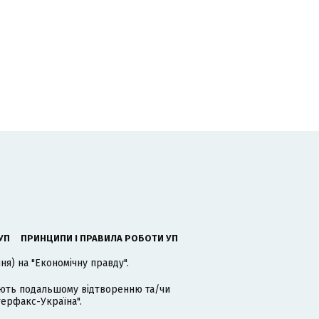
УП
ПРИНЦИПИ І ПРАВИЛА РОБОТИ УП
я) на "Економічну правду".
гають подальшому відтворенню та/чи
терфакс-Україна".