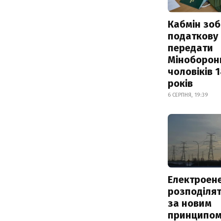
Кабмін зоб
податкову
передати
Міноборон
чоловіків 
років
6 СЕРПНЯ, 19:39
Електроене
розподіля
за новим
принципом