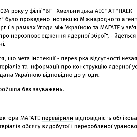
2024 року у філії "ВП "Хмельницька АЕС" АТ "НАЕК
м" було проведено інспекцію Міжнародного агент
ргії в рамках Угоди між Україною та МАГАТЕ у зв'я
ро нерозповсюдження ядерної зброї", - йдеться
і.
я, що мета інспекції - перевірка відсутності нез
еріалів та інформації про конструкцію ядерної у
дана Україною відповідно до угоди.
пройшла без зауважень.
пектори МАГАТЕ
перевірили
відповідність обліков
еріалів обсягу видобутої і переробленої ураново