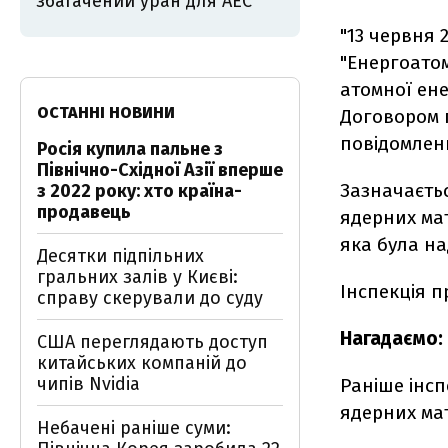
збагачений уран для АЕС
"13 червня 
"Енергоато
атомної ене
ОСТАННІ НОВИНИ
Договором п
повідомленн
Росія купила пальне з
Північно-Східної Азії вперше
Зазначаєтьс
з 2022 року: хто країна-
продавець
ядерних мат
яка була на
Десятки підпільних
гральних залів у Києві:
Інспекція 
справу скерували до суду
Нагадаємо:
США переглядають доступ
китайських компаній до
чипів Nvidia
Раніше інс
ядерних мат
Небачені раніше суми: