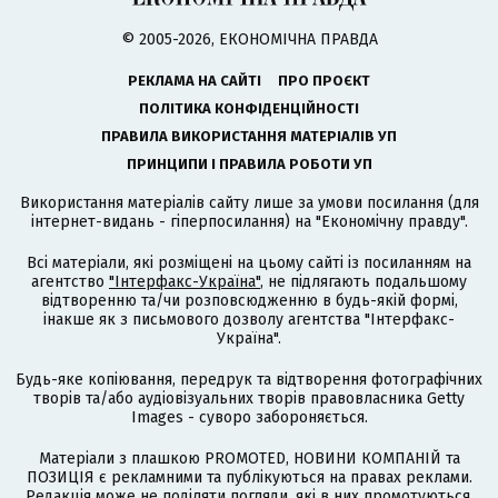
© 2005-2026, ЕКОНОМІЧНА ПРАВДА
РЕКЛАМА НА САЙТІ
ПРО ПРОЄКТ
ПОЛІТИКА КОНФІДЕНЦІЙНОСТІ
ПРАВИЛА ВИКОРИСТАННЯ МАТЕРІАЛІВ УП
ПРИНЦИПИ І ПРАВИЛА РОБОТИ УП
Використання матеріалів сайту лише за умови посилання (для
інтернет-видань - гіперпосилання) на "Економічну правду".
Всі матеріали, які розміщені на цьому сайті із посиланням на
агентство
"Інтерфакс-Україна"
, не підлягають подальшому
відтворенню та/чи розповсюдженню в будь-якій формі,
інакше як з письмового дозволу агентства "Інтерфакс-
Україна".
Будь-яке копіювання, передрук та відтворення фотографічних
творів та/або аудіовізуальних творів правовласника Getty
Images - суворо забороняється.
Матеріали з плашкою PROMOTED, НОВИНИ КОМПАНІЙ та
ПОЗИЦІЯ є рекламними та публікуються на правах реклами.
Редакція може не поділяти погляди, які в них промотуються.