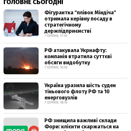
ГОЛОВНЕ СЬОГОДНІ
Фігурантка "плівок Міндіча"
отримала керівну посаду в
стратегічному
держпідприємстві
7 СЕРПНЯ, 17:10
РФ атакувала Укрнафту:
компанія втратила суттєві
обсяги видобутку
7 СЕРПНЯ, 16:50
Україна уразила шість суден
тіньового флоту РФ та 10
енерговузлів
7 СЕРПНЯ, 18:10
РФ знищила важливі склади
Фори: клієнти скаржаться на