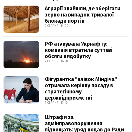
Аграрії знайшли, де зберігати
зерно на випадок тривалої
блокади портів
7 СЕРПНЯ, 14:00
РФ атакувала Укрнафту:
компанія втратила суттєві
обсяги видобутку
7 СЕРПНЯ, 16:50
Фігурантка "плівок Міндіча"
отримала керівну посаду в
стратегічному
держпідприємстві
7 СЕРПНЯ, 17:10
Штрафи за
адмінправопорушення
підвищать: уряд подав до Ради