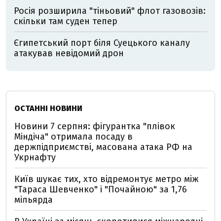
Росія розширила "тіньовий" флот газовозів:
скільки там суден тепер
Єгипетський порт біля Суецького каналу
атакував невідомий дрон
ОСТАННІ НОВИНИ
Новини 7 серпня: фігурантка "плівок
Міндіча" отримала посаду в
держпідприємстві, масована атака РФ на
Укрнафту
Київ шукає тих, хто відремонтує метро між
"Тараса Шевченко" і "Почайною" за 1,76
мільярда