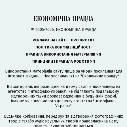
© 2005-2026, ЕКОНОМІЧНА ПРАВДА
РЕКЛАМА НА САЙТІ
ПРО ПРОЄКТ
ПОЛІТИКА КОНФІДЕНЦІЙНОСТІ
ПРАВИЛА ВИКОРИСТАННЯ МАТЕРІАЛІВ УП
ПРИНЦИПИ І ПРАВИЛА РОБОТИ УП
Використання матеріалів сайту лише за умови посилання (для
інтернет-видань - гіперпосилання) на "Економічну правду".
Всі матеріали, які розміщені на цьому сайті із посиланням на
агентство
"Інтерфакс-Україна"
, не підлягають подальшому
відтворенню та/чи розповсюдженню в будь-якій формі,
інакше як з письмового дозволу агентства "Інтерфакс-
Україна".
Будь-яке копіювання, передрук та відтворення фотографічних
творів та/або аудіовізуальних творів правовласника Getty
Images - суворо забороняється.