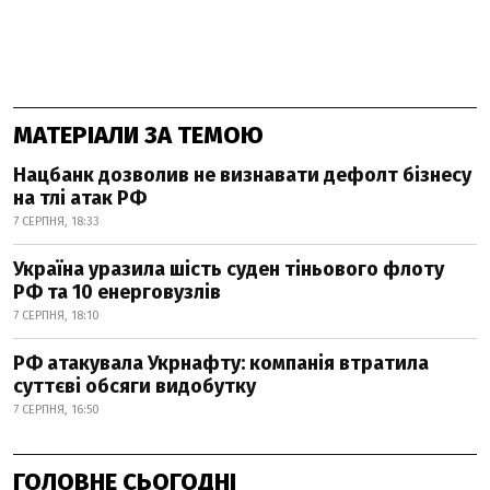
МАТЕРІАЛИ ЗА ТЕМОЮ
Нацбанк дозволив не визнавати дефолт бізнесу
на тлі атак РФ
7 СЕРПНЯ, 18:33
Україна уразила шість суден тіньового флоту
РФ та 10 енерговузлів
7 СЕРПНЯ, 18:10
РФ атакувала Укрнафту: компанія втратила
суттєві обсяги видобутку
7 СЕРПНЯ, 16:50
ГОЛОВНЕ СЬОГОДНІ