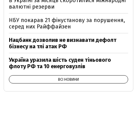
В Україні за місяць скоротилися міжнародні
валютні резерви
НБУ покарав 21 фінустанову за порушення,
серед них Райффайзен
Нацбанк дозволив не визнавати дефолт
бізнесу на тлі атак РФ
Україна уразила шість суден тіньового
флоту РФ та 10 енерговузлів
ВСІ НОВИНИ